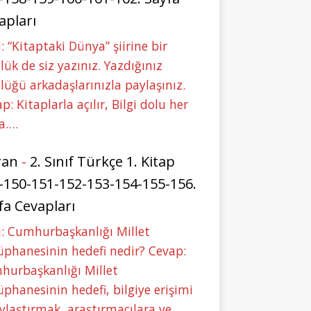
apları
: “Kitaptaki Dünya” şiirine bir
lük de siz yazınız. Yazdığınız
lüğü arkadaşlarınızla paylaşınız.
p: Kitaplarla açılır, Bilgi dolu her
a.…
ran
-
2. Sınıf Türkçe 1. Kitap
-150-151-152-153-154-155-156.
fa Cevapları
: Cumhurbaşkanlığı Millet
phanesinin hedefi nedir? Cevap:
hurbaşkanlığı Millet
phanesinin hedefi, bilgiye erişimi
ylaştırmak, araştırmacılara ve