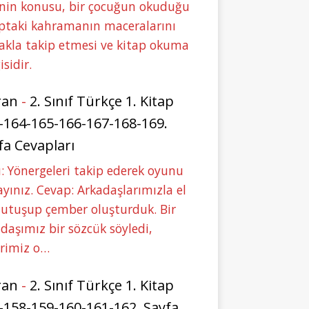
nin konusu, bir çocuğun okuduğu
ptaki kahramanın maceralarını
akla takip etmesi ve kitap okuma
isidir.
ran
-
2. Sınıf Türkçe 1. Kitap
-164-165-166-167-168-169.
fa Cevapları
: Yönergeleri takip ederek oyunu
yınız. Cevap: Arkadaşlarımızla el
tutuşup çember oluşturduk. Bir
daşımız bir sözcük söyledi,
erimiz o…
ran
-
2. Sınıf Türkçe 1. Kitap
-158-159-160-161-162. Sayfa