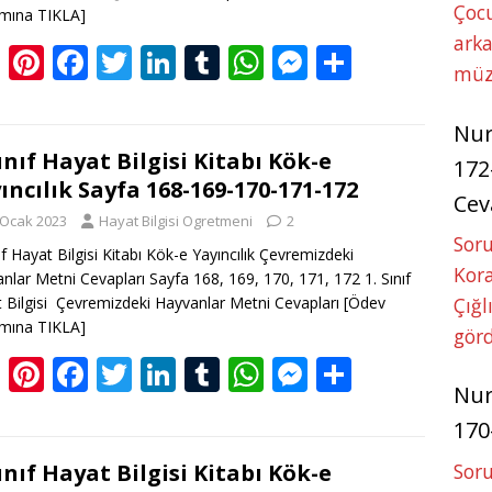
Çoc
mına TIKLA]
arka
Bl
Pi
F
T
Li
T
W
M
S
müz
o
nt
ac
w
n
u
h
e
h
g
er
e
itt
k
m
at
ss
ar
Nu
g
e
b
er
e
bl
s
e
e
Sınıf Hayat Bilgisi Kitabı Kök-e
172
ıncılık Sayfa 168-169-170-171-172
er
st
o
dI
r
A
n
Cev
 Ocak 2023
Hayat Bilgisi Ogretmeni
2
o
n
p
g
Soru
nıf Hayat Bilgisi Kitabı Kök-e Yayıncılık Çevremizdeki
k
p
er
Kora
nlar Metni Cevapları Sayfa 168, 169, 170, 171, 172 1. Sınıf
Çığl
 Bilgisi Çevremizdeki Hayvanlar Metni Cevapları
[Ödev
mına TIKLA]
görd
Bl
Pi
F
T
Li
T
W
M
S
Nu
o
nt
ac
w
n
u
h
e
h
170
g
er
e
itt
k
m
at
ss
ar
g
e
b
er
e
bl
s
e
e
Soru
Sınıf Hayat Bilgisi Kitabı Kök-e