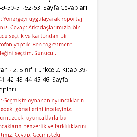
49-50-51-52-53. Sayfa Cevapları
: Yönergeyi uygulayarak röportaj
nız. Cevap: Arkadaşlarımızla bir
cu seçtik ve kartondan bir
ofon yaptık. Ben “öğretmen”
leğini seçtim. Sunucu…
ran
-
2. Sınıf Türkçe 2. Kitap 39-
41-42-43-44-45-46. Sayfa
apları
u: Geçmişte oynanan oyuncakların
deki görsellerini inceleyiniz.
ümüzdeki oyuncaklarla bu
cakların benzerlik ve farklılıklarını
tınız. Cevap: Geçmişteki