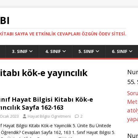
BI
ITABI SAYFA VE ETKINLIK CEVAPLARI ÖZGÜN ÖDEV SITESI.
3. SINIF
4. SINIF
5. SINIF
6. SINIF
kitabı kök-e yayıncılık
Nu
55.
Soru
Sınıf Hayat Bilgisi Kitabı Kök-e
Metn
ıncılık Sayfa 162-163
atöl
 Ocak 2023
Hayat Bilgisi Ogretmeni
2
yapa
nıf Hayat Bilgisi Kitabı Kök-e Yayıncılık 5. Ünite Bu Ünitede
 Öğrendik? Cevapları Sayfa 162, 163 1. Sınıf Hayat Bilgisi 5.
Nu