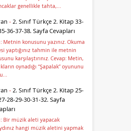
caklar genellikle tahta,…
ran
-
2. Sınıf Türkçe 2. Kitap 33-
35-36-37-38. Sayfa Cevapları
u: Metnin konusunu yazınız. Okuma
si yaptığınız tahmin ile metnin
sunu karşılaştırınız. Cevap: Metin,
kların oynadığı “Şapalak” oyununu
bu…
ran
-
2. Sınıf Türkçe 2. Kitap 25-
27-28-29-30-31-32. Sayfa
apları
: Bir müzik aleti yapacak
ydınız hangi müzik aletini yapmak