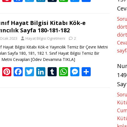
o
nt
ac
w
n
u
h
e
h
Cev
g
er
e
itt
k
m
at
ss
ar
Soru
g
e
b
er
e
bl
s
e
e
Sınıf Hayat Bilgisi Kitabı Kök-e
dört
ıncılık Sayfa 180-181-182
er
st
o
dI
r
A
n
dört
 Ocak 2023
Hayat Bilgisi Ogretmeni
2
o
n
p
g
Ceva
nıf Hayat Bilgisi Kitabı Kök-e Yayıncılık Temiz Bir Çevre Metni
k
p
er
sayf
ları Sayfa 180, 181, 182 1. Sınıf Hayat Bilgisi Temiz Bir
 Metni Cevapları
[Ödev Devamına TIKLA]
Nu
Bl
Pi
F
T
Li
T
W
M
S
149
o
nt
ac
w
n
u
h
e
h
Say
g
er
e
itt
k
m
at
ss
ar
Soru
g
e
b
er
e
bl
s
e
e
Kütü
er
st
o
dI
r
A
n
Cum
o
n
p
g
Kütü
k
p
er
kola