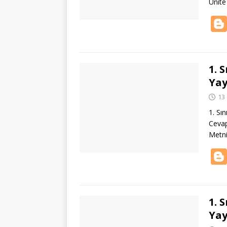
Ünite
1. 
Yay
13
1. Sı
Cevap
Metni
1. 
Yay