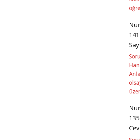
öğre
Nu
141
Say
Soru
Hang
Anla
ols
üze
Nu
135
Cev
Soru