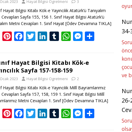
 Ocak 2023
Hayat Bilgisi Ogretmeni
3
o
n
p
g
oyun
ıf Hayat Bilgisi Kitabı Kök-e Yayıncılık Atatürk’ü Tanıyalım
k
p
er
 Cevapları Sayfa 155, 156 1. Sınıf Hayat Bilgisi Atatürk’ü
Nu
alım Metni Cevapları 1. Sınıf Hayat
[Ödev Devamına TIKLA]
34-
Bl
Pi
F
T
Li
T
W
M
S
Sor
o
nt
ac
w
n
u
h
e
h
önce
g
er
e
itt
k
m
at
ss
ar
konu
g
e
b
er
e
bl
s
e
e
Sınıf Hayat Bilgisi Kitabı Kök-e
çocu
ıncılık Sayfa 157-158-159
er
st
o
dI
r
A
n
ve 
 Ocak 2023
Hayat Bilgisi Ogretmeni
2
o
n
p
g
ıf Hayat Bilgisi Kitabı Kök-e Yayıncılık Millî Bayramlarımız
k
p
er
Nu
 Cevapları Sayfa 157, 158, 159 1. Sınıf Hayat Bilgisi Millî
26-
mlarımız Metni Cevapları 1. Sınıf
[Ödev Devamına TIKLA]
Cev
Bl
Pi
F
T
Li
T
W
M
S
o
nt
ac
w
n
u
h
e
h
Soru
olsa