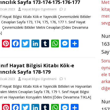
ıncılık Sayfa 173-174-175-176-177
Met
er
st
o
dI
r
A
n
kita
 Ocak 2023
Hayat Bilgisi Ogretmeni
2
o
n
p
g
mer
ıf Hayat Bilgisi Kitabı Kök-e Yayıncılık Çevremizdeki Bitkiler
k
p
er
 Cevapları Sayfa 173, 174, 175, 176, 177 1. Sınıf Hayat
sevg
si Çevremizdeki Bitkiler Metni Cevapları
[Ödev Devamına
A]
Nu
Bl
Pi
F
T
Li
T
W
M
S
163
o
nt
ac
w
n
u
h
e
h
Say
g
er
e
itt
k
m
at
ss
ar
Soru
g
e
b
er
e
bl
s
e
e
Sınıf Hayat Bilgisi Kitabı Kök-e
oyna
ıncılık Sayfa 178-179
er
st
o
dI
r
A
n
ele 
 Ocak 2023
Hayat Bilgisi Ogretmeni
1
o
n
p
g
arka
ıf Hayat Bilgisi Kitabı Kök-e Yayıncılık Bitkileri ve Hayvanları
k
p
er
diğ
alım Metni Cevapları Sayfa 178, 179 1. Sınıf Hayat Bilgisi
leri ve Hayvanları Koruyalım Metni
[Ödev Devamına TIKLA]
Nu
Bl
Pi
F
T
Li
T
W
M
S
157