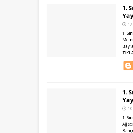
1. 
Yay
13
1. Sı
Metni
Bayra
TIKL
1. 
Yay
13
1. Sı
Ağacı
Bahçe