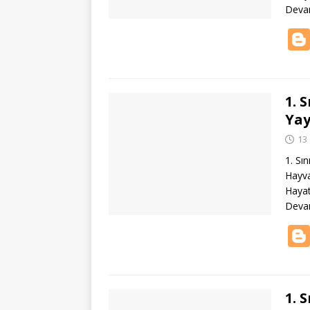
Deva
1. 
Yay
13
1. Sı
Hayva
Hayat
Deva
1. 