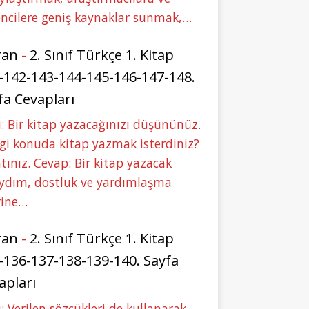
ncilere geniş kaynaklar sunmak,…
ran
-
2. Sınıf Türkçe 1. Kitap
-142-143-144-145-146-147-148.
fa Cevapları
: Bir kitap yazacağınızı düşününüz.
i konuda kitap yazmak isterdiniz?
tınız. Cevap: Bir kitap yazacak
aydım, dostluk ve yardımlaşma
rine…
ran
-
2. Sınıf Türkçe 1. Kitap
-136-137-138-139-140. Sayfa
apları
: Verilen sözcükleri de kullanarak