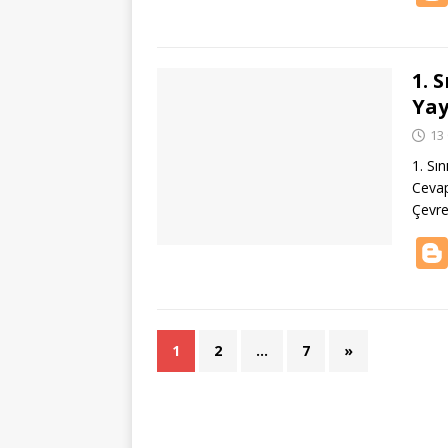
1. 
Yay
13
1. Sı
Cevap
Çevre
1
2
…
7
»