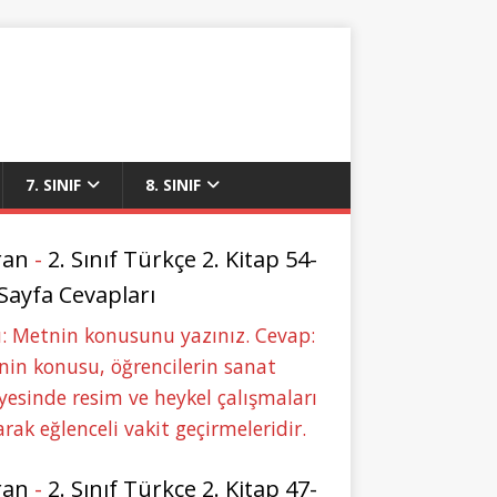
7. SINIF
8. SINIF
ran
-
2. Sınıf Türkçe 2. Kitap 54-
 Sayfa Cevapları
: Metnin konusunu yazınız. Cevap:
in konusu, öğrencilerin sanat
yesinde resim ve heykel çalışmaları
rak eğlenceli vakit geçirmeleridir.
ran
-
2. Sınıf Türkçe 2. Kitap 47-