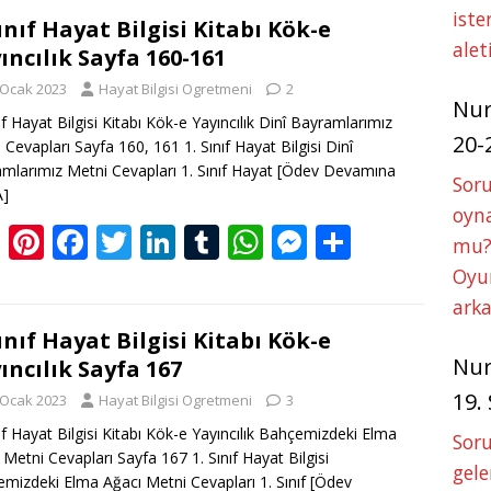
g
er
e
itt
k
m
at
ss
ar
iste
g
e
b
er
e
bl
s
e
e
Sınıf Hayat Bilgisi Kitabı Kök-e
alet
ıncılık Sayfa 160-161
er
st
o
dI
r
A
n
 Ocak 2023
Hayat Bilgisi Ogretmeni
2
o
n
p
g
Nu
nıf Hayat Bilgisi Kitabı Kök-e Yayıncılık Dinî Bayramlarımız
k
p
er
20-
 Cevapları Sayfa 160, 161 1. Sınıf Hayat Bilgisi Dinî
mlarımız Metni Cevapları 1. Sınıf Hayat
[Ödev Devamına
Soru
A]
oyna
Bl
Pi
F
T
Li
T
W
M
S
mu?
o
nt
ac
w
n
u
h
e
h
Oyun
g
er
e
itt
k
m
at
ss
ar
arka
g
e
b
er
e
bl
s
e
e
Sınıf Hayat Bilgisi Kitabı Kök-e
Nu
ıncılık Sayfa 167
er
st
o
dI
r
A
n
19.
 Ocak 2023
Hayat Bilgisi Ogretmeni
3
o
n
p
g
nıf Hayat Bilgisi Kitabı Kök-e Yayıncılık Bahçemizdeki Elma
k
p
er
Soru
 Metni Cevapları Sayfa 167 1. Sınıf Hayat Bilgisi
gele
mizdeki Elma Ağacı Metni Cevapları 1. Sınıf
[Ödev