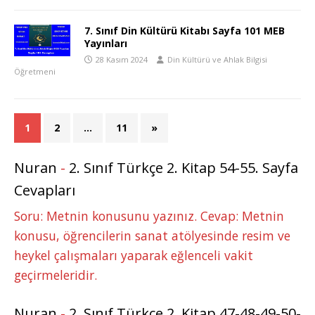
7. Sınıf Din Kültürü Kitabı Sayfa 101 MEB
Yayınları
28 Kasım 2024
Din Kültürü ve Ahlak Bilgisi
Öğretmeni
1
2
…
11
»
Nuran
-
2. Sınıf Türkçe 2. Kitap 54-55. Sayfa
Cevapları
Soru: Metnin konusunu yazınız. Cevap: Metnin
konusu, öğrencilerin sanat atölyesinde resim ve
heykel çalışmaları yaparak eğlenceli vakit
geçirmeleridir.
Nuran
-
2. Sınıf Türkçe 2. Kitap 47-48-49-50-