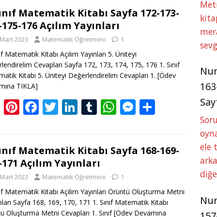
g
er
e
itt
k
m
at
ss
ar
Met
g
e
b
er
e
bl
s
e
e
Sınıf Matematik Kitabı Sayfa 172-173-
kita
-175-176 Açılım Yayınları
er
st
o
dI
r
A
n
mer
 Mart 2023
Matematik Öğretmeni
1
o
n
p
g
sevg
ıf Matematik Kitabı Açılım Yayınları 5. Üniteyi
k
p
er
lendirelim Cevapları Sayfa 172, 173, 174, 175, 176 1. Sınıf
Nu
atik Kitabı 5. Üniteyi Değerlendirelim Cevapları 1.
[Ödev
163
mına TIKLA]
Say
Bl
Pi
F
T
Li
T
W
M
S
o
nt
ac
w
n
u
h
e
h
Soru
g
er
e
itt
k
m
at
ss
ar
oyna
ele 
g
e
b
er
e
bl
s
e
e
Sınıf Matematik Kitabı Sayfa 168-169-
arka
-171 Açılım Yayınları
er
st
o
dI
r
A
n
diğ
 Mart 2023
Matematik Öğretmeni
1
o
n
p
g
nıf Matematik Kitabı Açılım Yayınları Örüntü Oluşturma Metni
k
p
er
Nu
ları Sayfa 168, 169, 170, 171 1. Sınıf Matematik Kitabı
ü Oluşturma Metni Cevapları 1. Sınıf
[Ödev Devamına
157