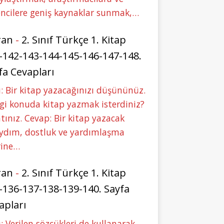
ncilere geniş kaynaklar sunmak,…
ran
-
2. Sınıf Türkçe 1. Kitap
-142-143-144-145-146-147-148.
fa Cevapları
: Bir kitap yazacağınızı düşününüz.
i konuda kitap yazmak isterdiniz?
tınız. Cevap: Bir kitap yazacak
aydım, dostluk ve yardımlaşma
rine…
ran
-
2. Sınıf Türkçe 1. Kitap
-136-137-138-139-140. Sayfa
apları
: Verilen sözcükleri de kullanarak