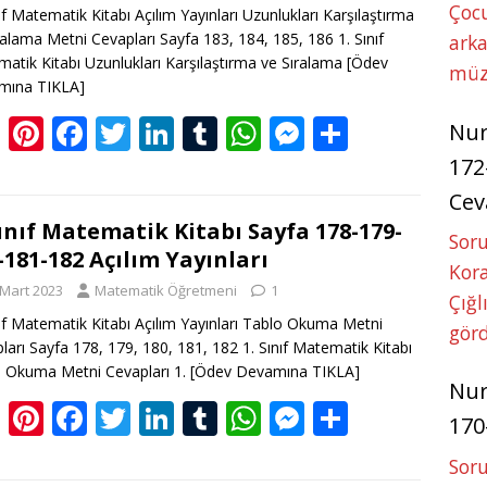
Çoc
nıf Matematik Kitabı Açılım Yayınları Uzunlukları Karşılaştırma
k
p
er
ralama Metni Cevapları Sayfa 183, 184, 185, 186 1. Sınıf
arka
atik Kitabı Uzunlukları Karşılaştırma ve Sıralama
[Ödev
müz
mına TIKLA]
Bl
Pi
F
T
Li
T
W
M
S
Nu
o
nt
ac
w
n
u
h
e
h
172
g
er
e
itt
k
m
at
ss
ar
Cev
g
e
b
er
e
bl
s
e
e
Sınıf Matematik Kitabı Sayfa 178-179-
Soru
-181-182 Açılım Yayınları
er
st
o
dI
r
A
n
Kora
 Mart 2023
Matematik Öğretmeni
1
o
n
p
g
Çığl
nıf Matematik Kitabı Açılım Yayınları Tablo Okuma Metni
k
p
er
görd
ları Sayfa 178, 179, 180, 181, 182 1. Sınıf Matematik Kitabı
 Okuma Metni Cevapları 1.
[Ödev Devamına TIKLA]
Nu
Bl
Pi
F
T
Li
T
W
M
S
170
o
nt
ac
w
n
u
h
e
h
Soru