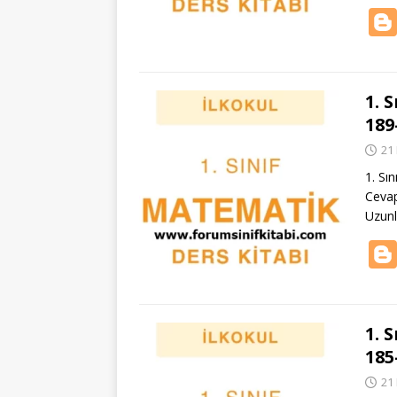
1. 
189
21
1. Sı
Cevap
Uzunl
1. 
185
21