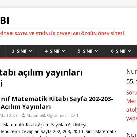
BI
ITABI SAYFA VE ETKINLIK CEVAPLARI ÖZGÜN ÖDEV SITESI.
3. SINIF
4. SINIF
5. SINIF
6. SINIF
tabı açılım yayınları
Nu
55.
i
Soru
Sınıf Matematik Kitabı Sayfa 202-203-
Metn
 Açılım Yayınları
atöl
 Mart 2023
Matematik Öğretmeni
1
yapa
ıf Matematik Kitabı Açılım Yayınları 6. Üniteyi
lendirelim Cevapları Sayfa 202, 203, 204 1. Sınıf Matematik
Nu