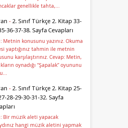
caklar genellikle tahta,…
ran
-
2. Sınıf Türkçe 2. Kitap 33-
35-36-37-38. Sayfa Cevapları
u: Metnin konusunu yazınız. Okuma
si yaptığınız tahmin ile metnin
sunu karşılaştırınız. Cevap: Metin,
kların oynadığı “Şapalak” oyununu
bu…
ran
-
2. Sınıf Türkçe 2. Kitap 25-
27-28-29-30-31-32. Sayfa
apları
: Bir müzik aleti yapacak
ydınız hangi müzik aletini yapmak