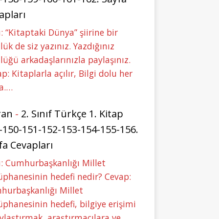
apları
: “Kitaptaki Dünya” şiirine bir
lük de siz yazınız. Yazdığınız
lüğü arkadaşlarınızla paylaşınız.
p: Kitaplarla açılır, Bilgi dolu her
a.…
ran
-
2. Sınıf Türkçe 1. Kitap
-150-151-152-153-154-155-156.
fa Cevapları
: Cumhurbaşkanlığı Millet
phanesinin hedefi nedir? Cevap:
hurbaşkanlığı Millet
phanesinin hedefi, bilgiye erişimi
ylaştırmak, araştırmacılara ve