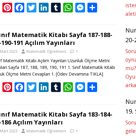
Bl
Pi
F
T
Li
T
W
M
S
iste
alet
o
nt
ac
w
n
u
h
e
h
g
er
e
itt
k
m
at
ss
ar
Nu
g
e
b
er
e
bl
s
e
e
Sınıf Matematik Kitabı Sayfa 187-188-
20-
-190-191 Açılım Yayınları
er
st
o
dI
r
A
n
Soru
 Mart 2023
Matematik Öğretmeni
1
o
n
p
g
oyna
nıf Matematik Kitabı Açılım Yayınları Uzunluk Ölçme Metni
k
p
er
ları Sayfa 187, 188, 189, 190, 191 1. Sınıf Matematik Kitabı
mu?
uk Ölçme Metni Cevapları 1.
[Ödev Devamına TIKLA]
Oyun
Bl
Pi
F
T
Li
T
W
M
S
arka
o
nt
ac
w
n
u
h
e
h
Nu
g
er
e
itt
k
m
at
ss
ar
19.
g
e
b
er
e
bl
s
e
e
Sınıf Matematik Kitabı Sayfa 183-184-
-186 Açılım Yayınları
Soru
er
st
o
dI
r
A
n
gele
 Mart 2023
Matematik Öğretmeni
1
o
n
p
g