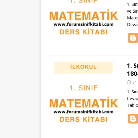
1. Sı
ve Sı
Matem
Deva
1. 
180
21
1. Sı
Cevap
Tablo