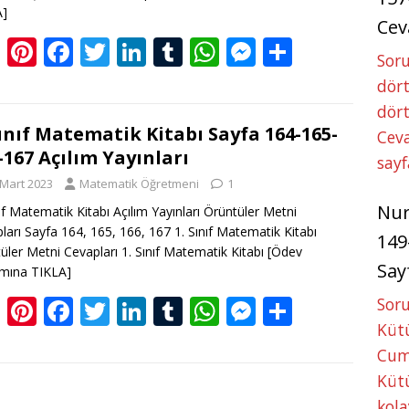
A]
Cev
Bl
Pi
F
T
Li
T
W
M
S
Soru
o
nt
ac
w
n
u
h
e
h
dört
g
er
e
itt
k
m
at
ss
ar
dört
g
e
b
er
e
bl
s
e
e
Sınıf Matematik Kitabı Sayfa 164-165-
Ceva
-167 Açılım Yayınları
er
st
o
dI
r
A
n
sayf
 Mart 2023
Matematik Öğretmeni
1
o
n
p
g
Nu
nıf Matematik Kitabı Açılım Yayınları Örüntüler Metni
k
p
er
ları Sayfa 164, 165, 166, 167 1. Sınıf Matematik Kitabı
149
üler Metni Cevapları 1. Sınıf Matematik Kitabı
[Ödev
Say
mına TIKLA]
Bl
Pi
F
T
Li
T
W
M
S
Soru
Kütü
o
nt
ac
w
n
u
h
e
h
Cum
g
er
e
itt
k
m
at
ss
ar
Kütü
g
e
b
er
e
bl
s
e
e
kola