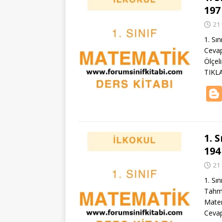
197
21
1. Sı
Cevap
Ölçel
TIKL
1. 
194
21
1. Sı
Tahmi
Matem
Cevap