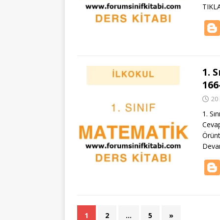
TIKL
1. 
166
20
1. Sı
Cevap
Örünt
Deva
1
2
…
5
»