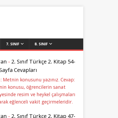
7. SINIF
8. SINIF
ran
-
2. Sınıf Türkçe 2. Kitap 54-
 Sayfa Cevapları
: Metnin konusunu yazınız. Cevap:
in konusu, öğrencilerin sanat
yesinde resim ve heykel çalışmaları
rak eğlenceli vakit geçirmeleridir.
ran
-
2. Sınıf Türkçe 2. Kitap 47-