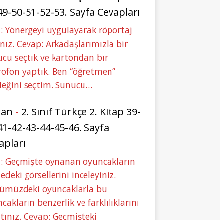
49-50-51-52-53. Sayfa Cevapları
: Yönergeyi uygulayarak röportaj
nız. Cevap: Arkadaşlarımızla bir
cu seçtik ve kartondan bir
ofon yaptık. Ben “öğretmen”
leğini seçtim. Sunucu…
ran
-
2. Sınıf Türkçe 2. Kitap 39-
41-42-43-44-45-46. Sayfa
apları
u: Geçmişte oynanan oyuncakların
deki görsellerini inceleyiniz.
ümüzdeki oyuncaklarla bu
cakların benzerlik ve farklılıklarını
tınız. Cevap: Geçmişteki