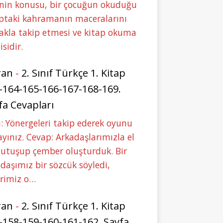
nin konusu, bir çocuğun okuduğu
ptaki kahramanın maceralarını
akla takip etmesi ve kitap okuma
isidir.
ran
-
2. Sınıf Türkçe 1. Kitap
-164-165-166-167-168-169.
fa Cevapları
: Yönergeleri takip ederek oyunu
yınız. Cevap: Arkadaşlarımızla el
tutuşup çember oluşturduk. Bir
daşımız bir sözcük söyledi,
erimiz o…
ran
-
2. Sınıf Türkçe 1. Kitap
-158-159-160-161-162. Sayfa