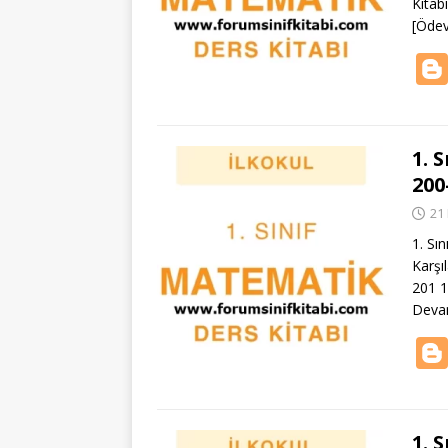
Kitab
[Öde
1. 
200
21
1. Sın
Karşı
201 1
Deva
1. 