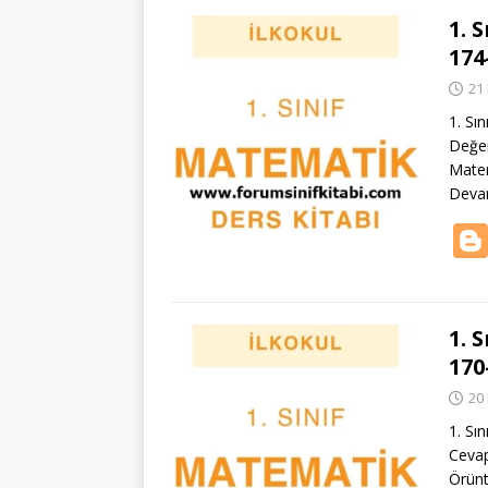
1. 
174
21
1. Sın
Değer
Matem
Deva
1. 
170
20
1. Sı
Cevap
Örünt