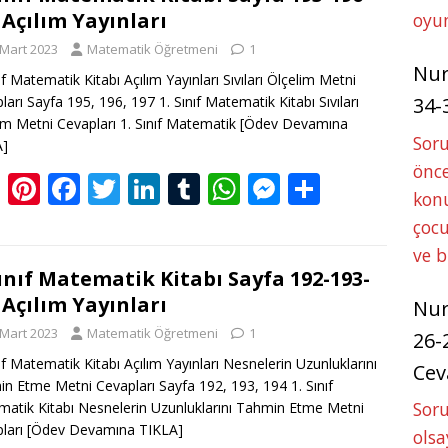
g
e
b
er
e
bl
s
e
e
 Açılım Yayınları
oyun
er
st
o
dI
r
A
n
 Mart 2023
Matematik Öğretmeni
1
o
n
p
g
Nu
nıf Matematik Kitabı Açılım Yayınları Sıvıları Ölçelim Metni
k
p
er
ları Sayfa 195, 196, 197 1. Sınıf Matematik Kitabı Sıvıları
34-
im Metni Cevapları 1. Sınıf Matematik
[Ödev Devamına
Sor
A]
önce
Bl
Pi
F
T
Li
T
W
M
S
konu
o
nt
ac
w
n
u
h
e
h
çocu
g
er
e
itt
k
m
at
ss
ar
ve 
g
e
b
er
e
bl
s
e
e
Sınıf Matematik Kitabı Sayfa 192-193-
 Açılım Yayınları
er
st
o
dI
r
A
n
Nu
 Mart 2023
Matematik Öğretmeni
1
o
n
p
g
26-
nıf Matematik Kitabı Açılım Yayınları Nesnelerin Uzunluklarını
k
p
er
Cev
n Etme Metni Cevapları Sayfa 192, 193, 194 1. Sınıf
Soru
atik Kitabı Nesnelerin Uzunluklarını Tahmin Etme Metni
ları
[Ödev Devamına TIKLA]
olsa