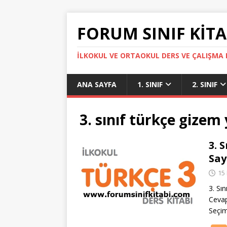
FORUM SINIF KITA
İLKOKUL VE ORTAOKUL DERS VE ÇALIŞMA K
ANA SAYFA
1. SINIF
2. SINIF
3. sınıf türkçe gizem y
3. 
Say
15
3. Sı
Cevap
Seçim