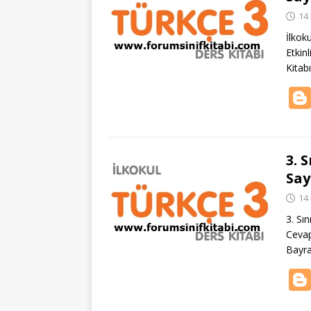
14
İlkok
Etkin
Kitab
3. 
Say
14
3. Sı
Cevap
Bayr