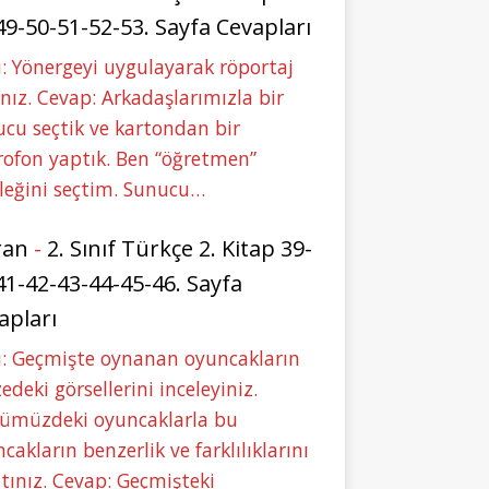
49-50-51-52-53. Sayfa Cevapları
: Yönergeyi uygulayarak röportaj
nız. Cevap: Arkadaşlarımızla bir
cu seçtik ve kartondan bir
ofon yaptık. Ben “öğretmen”
leğini seçtim. Sunucu…
ran
-
2. Sınıf Türkçe 2. Kitap 39-
41-42-43-44-45-46. Sayfa
apları
u: Geçmişte oynanan oyuncakların
deki görsellerini inceleyiniz.
ümüzdeki oyuncaklarla bu
cakların benzerlik ve farklılıklarını
tınız. Cevap: Geçmişteki