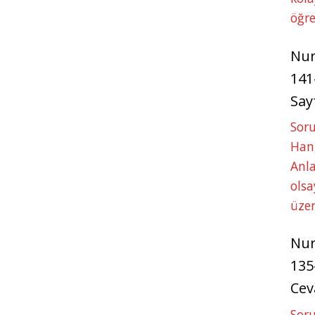
öğre
Nu
141
Say
Soru
Hang
Anla
ols
üze
Nu
135
Cev
Soru