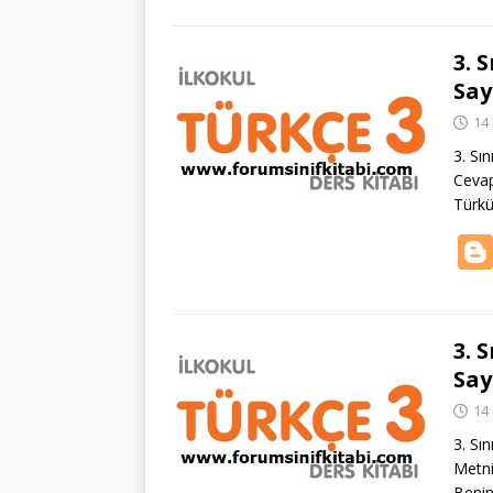
3. 
Say
14
3. Sı
Cevap
Türkü
3. 
Say
14
3. Sı
Metni
Beni