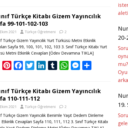
iste
g
er
e
itt
k
m
at
ss
ar
alet
g
e
b
er
e
bl
s
e
e
Sınıf Türkçe Kitabı Gizem Yayıncılık
fa 99-101-102-103
er
st
o
dI
r
A
n
Nu
 Ekim 2021
Türkçe Öğretmeni
2
o
n
p
g
20-
nıf Türkçe Gizem Yayıncılık Yurt Türküsü Metni Etkinlik
k
p
er
ları Sayfa 99, 100, 101, 102, 103 3. Sınıf Türkçe Kitabı Yurt
Soru
sü Metni Etkinlik Cevapları
[Ödev Devamına TIKLA]
oyna
Bl
Pi
F
T
Li
T
W
M
S
mu?
o
nt
ac
w
n
u
h
e
h
Oyun
arka
g
er
e
itt
k
m
at
ss
ar
g
e
b
er
e
bl
s
e
e
Sınıf Türkçe Kitabı Gizem Yayıncılık
Nu
fa 110-111-112
er
st
o
dI
r
A
n
19.
 Ekim 2021
Türkçe Öğretmeni
2
o
n
p
g
Soru
nıf Türkçe Gizem Yayıncılık Benimle Yaşıt Dedem Dinleme
k
p
er
 Etkinlik Cevapları Sayfa 110, 111, 112 3. Sınıf Türkçe Kitabı
gele
mle Yaşıt Dedem Dinleme Metni
[Ödev Devamına TIKLA]