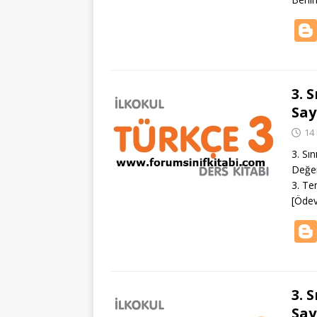
3. 
Say
14
3. Sı
Değer
3. Te
[Öde
3. 
Say