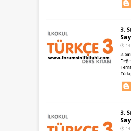
3. 
Say
14
3. Sı
Değer
Temad
Türk
3. 
Say
14