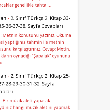
caklar genellikle tahta,…
ran
-
2. Sınıf Türkçe 2. Kitap 33-
35-36-37-38. Sayfa Cevapları
u: Metnin konusunu yazınız. Okuma
si yaptığınız tahmin ile metnin
sunu karşılaştırınız. Cevap: Metin,
kların oynadığı “Şapalak” oyununu
bu…
ran
-
2. Sınıf Türkçe 2. Kitap 25-
27-28-29-30-31-32. Sayfa
apları
: Bir müzik aleti yapacak
ydınız hangi müzik aletini yapmak