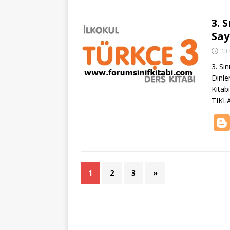
3. 
Say
13
3. Sı
Dinle
Kitab
TIKL
1
2
3
»