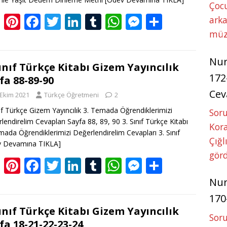
Çoc
Bl
Pi
F
T
Li
T
W
M
S
arka
o
nt
ac
w
n
u
h
e
h
müz
g
er
e
itt
k
m
at
ss
ar
Nu
g
e
b
er
e
bl
s
e
e
Sınıf Türkçe Kitabı Gizem Yayıncılık
172
fa 88-89-90
er
st
o
dI
r
A
n
Cev
 Ekim 2021
Türkçe Öğretmeni
2
o
n
p
g
nıf Türkçe Gizem Yayıncılık 3. Temada Öğrendiklerimizi
Soru
k
p
er
lendirelim Cevapları Sayfa 88, 89, 90 3. Sınıf Türkçe Kitabı
Kora
mada Öğrendiklerimizi Değerlendirelim Cevapları 3. Sınıf
Çığl
v Devamına TIKLA]
görd
Bl
Pi
F
T
Li
T
W
M
S
o
nt
ac
w
n
u
h
e
h
Nu
g
er
e
itt
k
m
at
ss
ar
170
g
e
b
er
e
bl
s
e
e
Sınıf Türkçe Kitabı Gizem Yayıncılık
Soru
fa 18-21-22-23-24