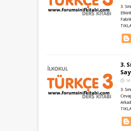
3. Sı
Etkin
Fabri
TIKL
3. 
Say
14
3. Sı
Cevap
Arkad
TIKL