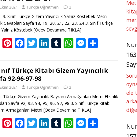
er
st
o
dI
r
A
n
Met
 Ekim 2021
Türkçe Öğretmeni
2
o
n
p
g
kita
ul 3. Sınıf Türkçe Gizem Yayıncılık Yalnız Köstebek Metni
k
p
er
mer
lik Cevapları Sayfa 18, 19, 20, 21, 22, 23, 24 3. Sınıf Türkçe
sevg
ı Yalnız Köstebek
[Ödev Devamına TIKLA]
Bl
Pi
F
T
Li
T
W
M
S
Nu
o
nt
ac
w
n
u
h
e
h
163
g
er
e
itt
k
m
at
ss
ar
Say
g
e
b
er
e
bl
s
e
e
Sınıf Türkçe Kitabı Gizem Yayıncılık
Soru
fa 92-96-97-98
er
st
o
dI
r
A
n
oyna
 Ekim 2021
Türkçe Öğretmeni
2
o
n
p
g
ele 
nıf Türkçe Gizem Yayıncılık Bayram Armağanları Metni Etkinlik
k
p
er
arka
ları Sayfa 92, 93, 94, 95, 96, 97, 98 3. Sınıf Türkçe Kitabı
diğ
am Armağanları Metni
[Ödev Devamına TIKLA]
Bl
Pi
F
T
Li
T
W
M
S
Nu
o
nt
ac
w
n
u
h
e
h
157