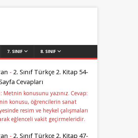
7. SINIF
8. SINIF
ran
-
2. Sınıf Türkçe 2. Kitap 54-
 Sayfa Cevapları
: Metnin konusunu yazınız. Cevap:
in konusu, öğrencilerin sanat
yesinde resim ve heykel çalışmaları
rak eğlenceli vakit geçirmeleridir.
ran
-
2. Sınıf Türkçe 2. Kitap 47-