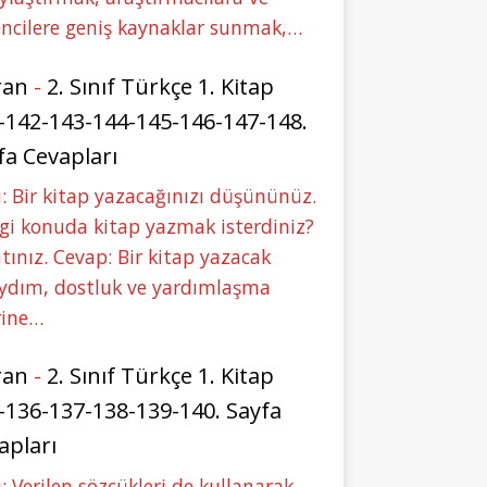
ncilere geniş kaynaklar sunmak,…
ran
-
2. Sınıf Türkçe 1. Kitap
-142-143-144-145-146-147-148.
fa Cevapları
: Bir kitap yazacağınızı düşününüz.
i konuda kitap yazmak isterdiniz?
tınız. Cevap: Bir kitap yazacak
aydım, dostluk ve yardımlaşma
rine…
ran
-
2. Sınıf Türkçe 1. Kitap
-136-137-138-139-140. Sayfa
apları
: Verilen sözcükleri de kullanarak