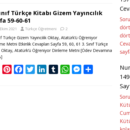
g
er
e
itt
k
m
at
ss
ar
Cev
g
e
b
er
e
bl
s
e
e
Sınıf Türkçe Kitabı Gizem Yayıncılık
Soru
fa 59-60-61
er
st
o
dI
r
A
n
dört
 Ekim 2021
Türkçe Öğretmeni
2
o
n
p
g
dört
nıf Türkçe Gizem Yayıncılık Oktay, Atatürk’ü Öğreniyor
k
p
er
Ceva
me Metni Etkinlik Cevapları Sayfa 59, 60, 61 3. Sınıf Türkçe
ı Oktay, Atatürk’ü Öğreniyor Dinleme Metni
[Ödev Devamına
sayf
A]
Bl
Pi
F
T
Li
T
W
M
S
Nu
o
nt
ac
w
n
u
h
e
h
149
g
er
e
itt
k
m
at
ss
ar
Say
g
e
b
er
e
bl
s
e
e
Soru
er
st
o
dI
r
A
n
Kütü
o
n
p
g
Cum
Kütü
k
p
er
kola