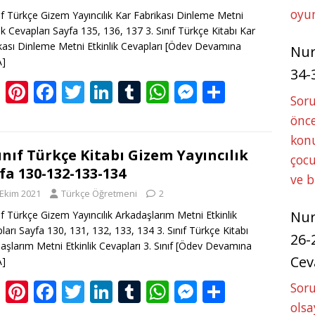
o
n
p
g
oyun
nıf Türkçe Gizem Yayıncılık Kar Fabrikası Dinleme Metni
k
p
er
lik Cevapları Sayfa 135, 136, 137 3. Sınıf Türkçe Kitabı Kar
kası Dinleme Metni Etkinlik Cevapları
[Ödev Devamına
Nu
A]
34-
Bl
Pi
F
T
Li
T
W
M
S
Sor
o
nt
ac
w
n
u
h
e
h
önce
g
er
e
itt
k
m
at
ss
ar
konu
g
e
b
er
e
bl
s
e
e
Sınıf Türkçe Kitabı Gizem Yayıncılık
çocu
fa 130-132-133-134
er
st
o
dI
r
A
n
ve 
 Ekim 2021
Türkçe Öğretmeni
2
o
n
p
g
Nu
nıf Türkçe Gizem Yayıncılık Arkadaşlarım Metni Etkinlik
k
p
er
ları Sayfa 130, 131, 132, 133, 134 3. Sınıf Türkçe Kitabı
26-
aşlarım Metni Etkinlik Cevapları 3. Sınıf
[Ödev Devamına
Cev
A]
Bl
Pi
F
T
Li
T
W
M
S
Soru
o
nt
ac
w
n
u
h
e
h
olsa