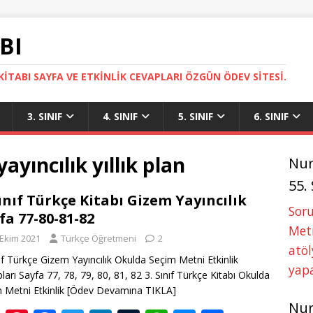
BI
ITABI SAYFA VE ETKINLIK CEVAPLARI ÖZGÜN ÖDEV SITESI.
3. SINIF
4. SINIF
5. SINIF
6. SINIF
ayıncılık yıllık plan
Nu
55.
Sınıf Türkçe Kitabı Gizem Yayıncılık
Soru
fa 77-80-81-82
Metn
 Ekim 2021
Türkçe Öğretmeni
2
atöl
nıf Türkçe Gizem Yayıncılık Okulda Seçim Metni Etkinlik
yapa
ları Sayfa 77, 78, 79, 80, 81, 82 3. Sınıf Türkçe Kitabı Okulda
 Metni Etkinlik
[Ödev Devamına TIKLA]
Nu