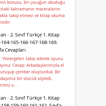
nin konusu, bir çocuğun okuduğu
ptaki kahramanın maceralarını
akla takip etmesi ve kitap okuma
isidir.
ran
-
2. Sınıf Türkçe 1. Kitap
-164-165-166-167-168-169.
fa Cevapları
: Yönergeleri takip ederek oyunu
yınız. Cevap: Arkadaşlarımızla el
tutuşup çember oluşturduk. Bir
daşımız bir sözcük söyledi,
erimiz o…
ran
-
2. Sınıf Türkçe 1. Kitap
-158-159-160-161-162. Sayfa