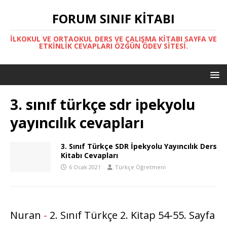
FORUM SINIF KITABI
İLKOKUL VE ORTAOKUL DERS VE ÇALIŞMA KITABI SAYFA VE
ETKINLIK CEVAPLARI ÖZGÜN ÖDEV SITESI.
3. sınıf türkçe sdr ipekyolu
yayıncılık cevapları
3. Sınıf Türkçe SDR İpekyolu Yayıncılık Ders
Kitabı Cevapları
6 Ocak 2021
Türkçe Öğretmeni
Nuran
-
2. Sınıf Türkçe 2. Kitap 54-55. Sayfa