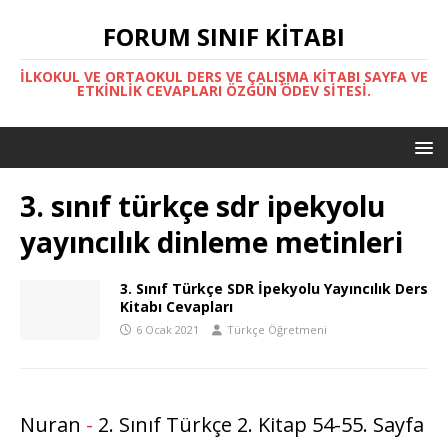
FORUM SINIF KITABI
İLKOKUL VE ORTAOKUL DERS VE ÇALIŞMA KITABI SAYFA VE
ETKINLIK CEVAPLARI ÖZGÜN ÖDEV SITESI.
3. sınıf türkçe sdr ipekyolu
yayıncılık dinleme metinleri
3. Sınıf Türkçe SDR İpekyolu Yayıncılık Ders
Kitabı Cevapları
6 Ocak 2021
Türkçe Öğretmeni
Nuran
-
2. Sınıf Türkçe 2. Kitap 54-55. Sayfa