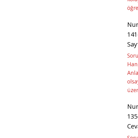
öğre
Nu
141
Say
Soru
Hang
Anla
ols
üze
Nu
135
Cev
Soru