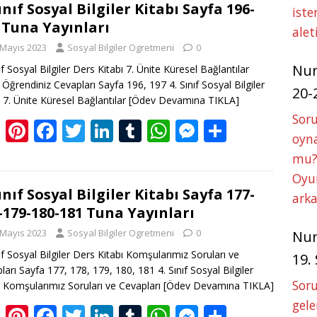
g
e
b
er
e
bl
s
e
e
Sınıf Sosyal Bilgiler Kitabı Sayfa 196-
iste
 Tuna Yayınları
er
st
o
dI
r
A
n
alet
 Mayıs 2023
Sosyal Bilgiler Ogretmeni
0
o
n
p
g
Nu
ıf Sosyal Bilgiler Ders Kitabı 7. Ünite Küresel Bağlantılar
k
p
er
 Öğrendiniz Cevapları Sayfa 196, 197 4. Sınıf Sosyal Bilgiler
20-
ı 7. Ünite Küresel Bağlantılar
[Ödev Devamına TIKLA]
Soru
Bl
Pi
F
T
Li
T
W
M
S
oyna
o
nt
ac
w
n
u
h
e
h
mu?
g
er
e
itt
k
m
at
ss
ar
Oyun
g
e
b
er
e
bl
s
e
e
Sınıf Sosyal Bilgiler Kitabı Sayfa 177-
arka
-179-180-181 Tuna Yayınları
er
st
o
dI
r
A
n
 Mayıs 2023
Sosyal Bilgiler Ogretmeni
0
Nu
o
n
p
g
nıf Sosyal Bilgiler Ders Kitabı Komşularımız Soruları ve
19.
k
p
er
ları Sayfa 177, 178, 179, 180, 181 4. Sınıf Sosyal Bilgiler
Soru
ı Komşularımız Soruları ve Cevapları
[Ödev Devamına TIKLA]
gele
Bl
Pi
F
T
Li
T
W
M
S