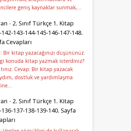
ncilere geniş kaynaklar sunmak,…
ran
-
2. Sınıf Türkçe 1. Kitap
-142-143-144-145-146-147-148.
fa Cevapları
: Bir kitap yazacağınızı düşününüz.
i konuda kitap yazmak isterdiniz?
tınız. Cevap: Bir kitap yazacak
aydım, dostluk ve yardımlaşma
rine…
ran
-
2. Sınıf Türkçe 1. Kitap
-136-137-138-139-140. Sayfa
apları
: Verilen sözcükleri de kullanarak