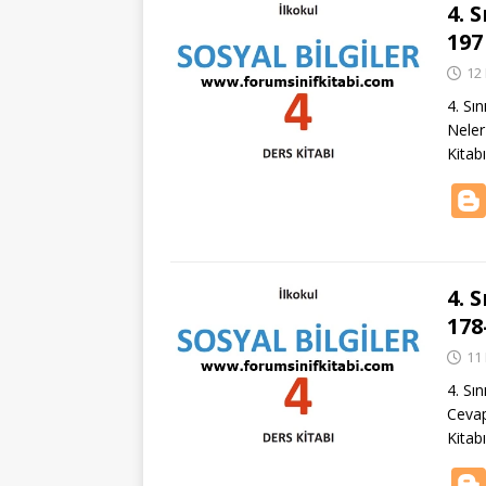
4. 
197
12
4. Sın
Neler
Kitab
4. 
178
11
4. Sı
Cevap
Kitab