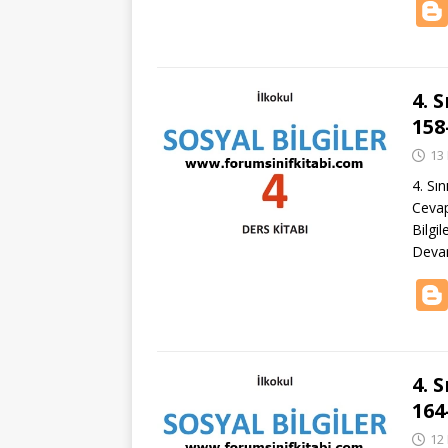
4. 
158
13
4. Sı
Cevap
Bilgi
Deva
4. 
164
12