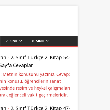
7. SINIF
8. SINIF
ran
-
2. Sınıf Türkçe 2. Kitap 54-
 Sayfa Cevapları
: Metnin konusunu yazınız. Cevap:
in konusu, öğrencilerin sanat
yesinde resim ve heykel çalışmaları
rak eğlenceli vakit geçirmeleridir.
ran
-
2. Sınıf Türkçe 2. Kitap 47-