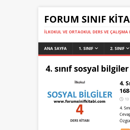
FORUM SINIF KITA
İLKOKUL VE ORTAOKUL DERS VE ÇALIŞMA K
ANA SAYFA
1. SINIF
2. SINIF
4. sınıf sosyal bilgil
4. 
168
13
4. Sı
Cevap
Özgür