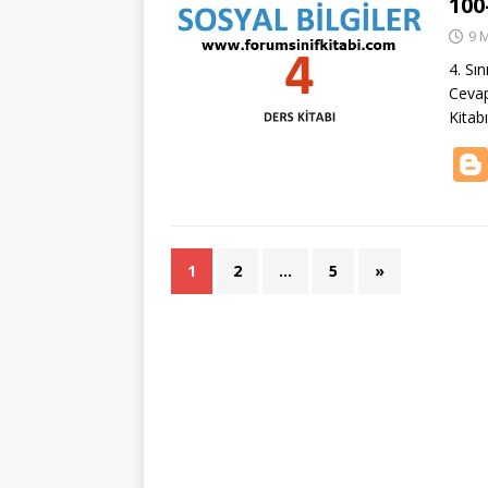
100
9 
4. Sı
Cevap
Kitab
1
2
…
5
»