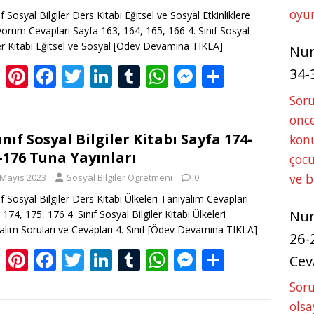
o
n
p
g
oyun
ıf Sosyal Bilgiler Ders Kitabı Eğitsel ve Sosyal Etkinliklere
k
p
er
ıyorum Cevapları Sayfa 163, 164, 165, 166 4. Sınıf Sosyal
er Kitabı Eğitsel ve Sosyal
[Ödev Devamına TIKLA]
Nu
Bl
Pi
F
T
Li
T
W
M
S
34-
o
nt
ac
w
n
u
h
e
h
Sor
g
er
e
itt
k
m
at
ss
ar
önce
g
e
b
er
e
bl
s
e
e
Sınıf Sosyal Bilgiler Kitabı Sayfa 174-
konu
-176 Tuna Yayınları
çocu
er
st
o
dI
r
A
n
ve 
 Mayıs 2023
Sosyal Bilgiler Ogretmeni
0
o
n
p
g
ıf Sosyal Bilgiler Ders Kitabı Ülkeleri Tanıyalım Cevapları
k
p
er
Nu
174, 175, 176 4. Sınıf Sosyal Bilgiler Kitabı Ülkeleri
alım Soruları ve Cevapları 4. Sınıf
[Ödev Devamına TIKLA]
26-
Bl
Pi
F
T
Li
T
W
M
S
Cev
o
nt
ac
w
n
u
h
e
h
Soru
g
er
e
itt
k
m
at
ss
ar
olsa