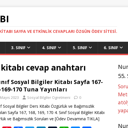
BI
ITABI SAYFA VE ETKINLIK CEVAPLARI ÖZGÜN ÖDEV SITESI.
3. SINIF
4. SINIF
5. SINIF
6. SINIF
er kitabı cevap anahtarı
Nu
55.
Sınıf Sosyal Bilgiler Kitabı Sayfa 167-
Soru
-169-170 Tuna Yayınları
Metn
 Mayıs 2023
Sosyal Bilgiler Ogretmeni
0
atöl
nıf Sosyal Bilgiler Ders Kitabı Özgürlük ve Bağımsızlık
yapa
ları Sayfa 167, 168, 169, 170 4. Sınıf Sosyal Bilgiler Kitabı
lük ve Bağımsızlık Soruları ve
[Ödev Devamına TIKLA]
Nu