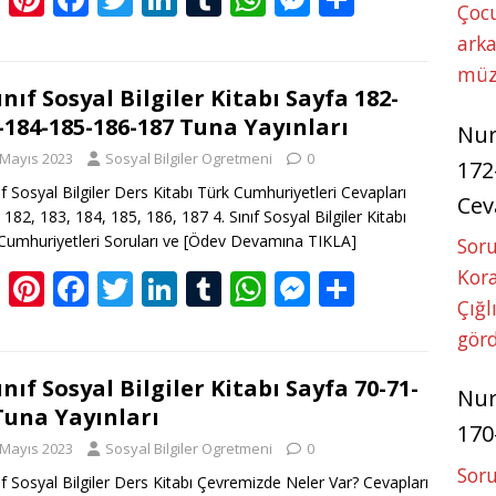
Çoc
o
nt
ac
w
n
u
h
e
h
arka
g
er
e
itt
k
m
at
ss
ar
müz
g
e
b
er
e
bl
s
e
e
Sınıf Sosyal Bilgiler Kitabı Sayfa 182-
-184-185-186-187 Tuna Yayınları
er
st
o
dI
r
A
n
Nu
 Mayıs 2023
Sosyal Bilgiler Ogretmeni
0
o
n
p
g
172
nıf Sosyal Bilgiler Ders Kitabı Türk Cumhuriyetleri Cevapları
k
p
er
Cev
 182, 183, 184, 185, 186, 187 4. Sınıf Sosyal Bilgiler Kitabı
Cumhuriyetleri Soruları ve
[Ödev Devamına TIKLA]
Soru
Kora
Bl
Pi
F
T
Li
T
W
M
S
Çığl
o
nt
ac
w
n
u
h
e
h
görd
g
er
e
itt
k
m
at
ss
ar
g
e
b
er
e
bl
s
e
e
Sınıf Sosyal Bilgiler Kitabı Sayfa 70-71-
Nu
Tuna Yayınları
er
st
o
dI
r
A
n
170
 Mayıs 2023
Sosyal Bilgiler Ogretmeni
0
o
n
p
g
Soru
nıf Sosyal Bilgiler Ders Kitabı Çevremizde Neler Var? Cevapları