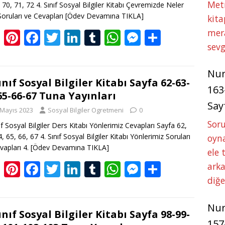
k
p
er
Met
 70, 71, 72 4. Sınıf Sosyal Bilgiler Kitabı Çevremizde Neler
Soruları ve Cevapları
[Ödev Devamına TIKLA]
kita
mer
Bl
Pi
F
T
Li
T
W
M
S
sevg
o
nt
ac
w
n
u
h
e
h
g
er
e
itt
k
m
at
ss
ar
Nu
g
e
b
er
e
bl
s
e
e
Sınıf Sosyal Bilgiler Kitabı Sayfa 62-63-
163
65-66-67 Tuna Yayınları
er
st
o
dI
r
A
n
Say
 Mayıs 2023
Sosyal Bilgiler Ogretmeni
0
o
n
p
g
Soru
nıf Sosyal Bilgiler Ders Kitabı Yönlerimiz Cevapları Sayfa 62,
k
p
er
, 65, 66, 67 4. Sınıf Sosyal Bilgiler Kitabı Yönlerimiz Soruları
oyna
vapları 4.
[Ödev Devamına TIKLA]
ele 
Bl
Pi
F
T
Li
T
W
M
S
arka
o
nt
ac
w
n
u
h
e
h
diğ
g
er
e
itt
k
m
at
ss
ar
Nu
g
e
b
er
e
bl
s
e
e
Sınıf Sosyal Bilgiler Kitabı Sayfa 98-99-
157