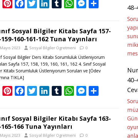
Bl
Pi
F
T
Li
T
W
M
S
48-
o
nt
ac
w
n
u
h
e
h
Soru
g
er
e
itt
k
m
at
ss
ar
yapı
g
e
b
er
e
bl
s
e
e
Sınıf Sosyal Bilgiler Kitabı Sayfa 157-
sunu
-159-160-161-162 Tuna Yayınları
er
st
o
dI
r
A
n
mikr
 Mayıs 2023
Sosyal Bilgiler Ogretmeni
0
o
n
p
g
mes
nıf Sosyal Bilgiler Ders Kitabı Sorumluluk Üstleniyorum
k
p
er
ları Sayfa 157, 158, 159, 160, 161, 162 4. Sınıf Sosyal
Nu
ler Kitabı Sorumluluk Üstleniyorum Soruları ve
[Ödev
mına TIKLA]
40-
Bl
Pi
F
T
Li
T
W
M
S
Cev
o
nt
ac
w
n
u
h
e
h
Sor
g
er
e
itt
k
m
at
ss
ar
müze
g
e
b
er
e
bl
s
e
e
Sınıf Sosyal Bilgiler Kitabı Sayfa 163-
Gün
-165-166 Tuna Yayınları
oyun
er
st
o
dI
r
A
n
anla
 Mayıs 2023
Sosyal Bilgiler Ogretmeni
0