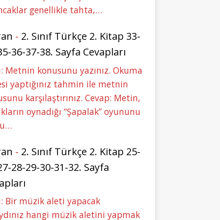
caklar genellikle tahta,…
ran
-
2. Sınıf Türkçe 2. Kitap 33-
35-36-37-38. Sayfa Cevapları
u: Metnin konusunu yazınız. Okuma
si yaptığınız tahmin ile metnin
sunu karşılaştırınız. Cevap: Metin,
kların oynadığı “Şapalak” oyununu
bu…
ran
-
2. Sınıf Türkçe 2. Kitap 25-
27-28-29-30-31-32. Sayfa
apları
: Bir müzik aleti yapacak
ydınız hangi müzik aletini yapmak