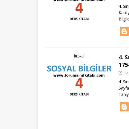
4. Sın
Katıl
Bilgil
4. 
175
12
4. Sın
Sayfa 
Tanıy