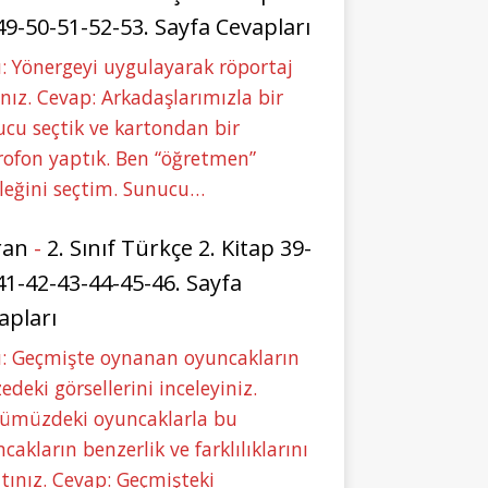
49-50-51-52-53. Sayfa Cevapları
: Yönergeyi uygulayarak röportaj
nız. Cevap: Arkadaşlarımızla bir
cu seçtik ve kartondan bir
ofon yaptık. Ben “öğretmen”
leğini seçtim. Sunucu…
ran
-
2. Sınıf Türkçe 2. Kitap 39-
41-42-43-44-45-46. Sayfa
apları
u: Geçmişte oynanan oyuncakların
deki görsellerini inceleyiniz.
ümüzdeki oyuncaklarla bu
cakların benzerlik ve farklılıklarını
tınız. Cevap: Geçmişteki