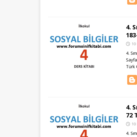
4. 
183
10
4. Sı
Sayfa
Türk 
4. 
72 
10
4. Sı