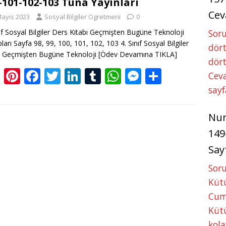
-101-102-103 Tuna Yayınları
er
st
o
dI
r
A
n
Cev
Mayıs 2023
Sosyal Bilgiler Ogretmeni
0
o
n
p
g
nıf Sosyal Bilgiler Ders Kitabı Geçmişten Bugüne Teknoloji
Soru
k
p
er
ları Sayfa 98, 99, 100, 101, 102, 103 4. Sınıf Sosyal Bilgiler
dört
ı Geçmişten Bugüne Teknoloji
[Ödev Devamına TIKLA]
dört
Bl
Pi
F
T
Li
T
W
M
S
Ceva
o
nt
ac
w
n
u
h
e
h
sayf
g
er
e
itt
k
m
at
ss
ar
Nu
g
e
b
er
e
bl
s
e
e
149
er
st
o
dI
r
A
n
Say
o
n
p
g
k
p
er
Soru
Kütü
Cum
Kütü
kola