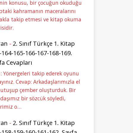
nin konusu, bir çocuğun okuduğu
ptaki kahramanın maceralarını
akla takip etmesi ve kitap okuma
isidir.
ran
-
2. Sınıf Türkçe 1. Kitap
-164-165-166-167-168-169.
fa Cevapları
: Yönergeleri takip ederek oyunu
yınız. Cevap: Arkadaşlarımızla el
tutuşup çember oluşturduk. Bir
daşımız bir sözcük söyledi,
erimiz o…
ran
-
2. Sınıf Türkçe 1. Kitap
-158-159-160-161-162. Sayfa