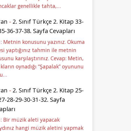
caklar genellikle tahta,…
ran
-
2. Sınıf Türkçe 2. Kitap 33-
35-36-37-38. Sayfa Cevapları
u: Metnin konusunu yazınız. Okuma
si yaptığınız tahmin ile metnin
sunu karşılaştırınız. Cevap: Metin,
kların oynadığı “Şapalak” oyununu
bu…
ran
-
2. Sınıf Türkçe 2. Kitap 25-
27-28-29-30-31-32. Sayfa
apları
: Bir müzik aleti yapacak
ydınız hangi müzik aletini yapmak