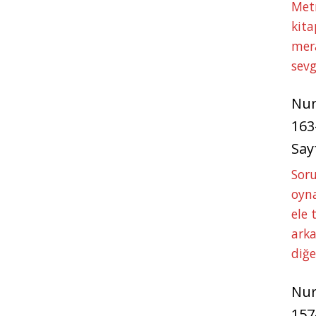
Met
kita
mer
sevg
Nu
163
Say
Soru
oyna
ele 
arka
diğ
Nu
157