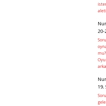
iste
alet
Nu
20-
Soru
oyna
mu?
Oyun
arka
Nu
19.
Soru
gele