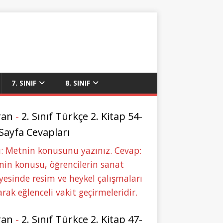
7. SINIF
8. SINIF
ran
-
2. Sınıf Türkçe 2. Kitap 54-
 Sayfa Cevapları
: Metnin konusunu yazınız. Cevap:
in konusu, öğrencilerin sanat
yesinde resim ve heykel çalışmaları
rak eğlenceli vakit geçirmeleridir.
ran
-
2. Sınıf Türkçe 2. Kitap 47-