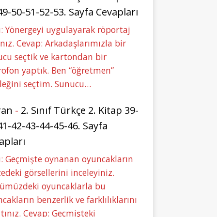
49-50-51-52-53. Sayfa Cevapları
: Yönergeyi uygulayarak röportaj
nız. Cevap: Arkadaşlarımızla bir
cu seçtik ve kartondan bir
ofon yaptık. Ben “öğretmen”
leğini seçtim. Sunucu…
ran
-
2. Sınıf Türkçe 2. Kitap 39-
41-42-43-44-45-46. Sayfa
apları
u: Geçmişte oynanan oyuncakların
deki görsellerini inceleyiniz.
ümüzdeki oyuncaklarla bu
cakların benzerlik ve farklılıklarını
tınız. Cevap: Geçmişteki