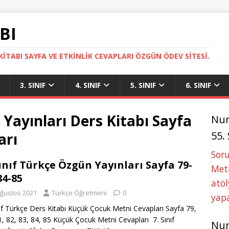
BI
ITABI SAYFA VE ETKINLIK CEVAPLARI ÖZGÜN ÖDEV SITESI.
3. SINIF
4. SINIF
5. SINIF
6. SINIF
 Yayınları Ders Kitabı Sayfa
Nu
55.
arı
Soru
Sınıf Türkçe Özgün Yayınları Sayfa 79-
Metn
84-85
atöl
Ağustos 2021
Türkçe Öğretmeni
0
yapa
nıf Türkçe Ders Kitabı Küçük Çocuk Metni Cevapları Sayfa 79,
1, 82, 83, 84, 85 Küçük Çocuk Metni Cevapları 7. Sınıf
Nu