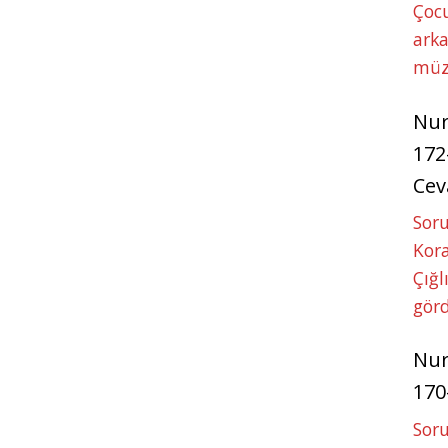
Çoc
arka
müz
Nu
172
Cev
Soru
Kora
Çığl
görd
Nu
170
Soru