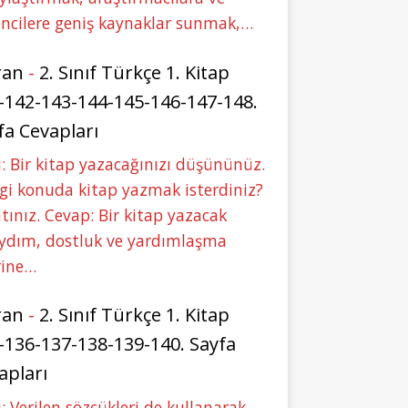
ncilere geniş kaynaklar sunmak,…
ran
-
2. Sınıf Türkçe 1. Kitap
-142-143-144-145-146-147-148.
fa Cevapları
: Bir kitap yazacağınızı düşününüz.
i konuda kitap yazmak isterdiniz?
tınız. Cevap: Bir kitap yazacak
aydım, dostluk ve yardımlaşma
rine…
ran
-
2. Sınıf Türkçe 1. Kitap
-136-137-138-139-140. Sayfa
apları
: Verilen sözcükleri de kullanarak