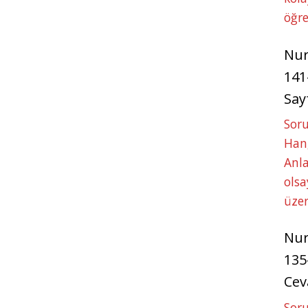
öğre
Nu
141
Say
Soru
Hang
Anla
ols
üze
Nu
135
Cev
Soru