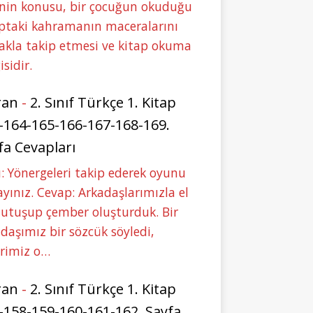
nin konusu, bir çocuğun okuduğu
ptaki kahramanın maceralarını
akla takip etmesi ve kitap okuma
isidir.
ran
-
2. Sınıf Türkçe 1. Kitap
-164-165-166-167-168-169.
fa Cevapları
: Yönergeleri takip ederek oyunu
yınız. Cevap: Arkadaşlarımızla el
tutuşup çember oluşturduk. Bir
daşımız bir sözcük söyledi,
erimiz o…
ran
-
2. Sınıf Türkçe 1. Kitap
-158-159-160-161-162. Sayfa