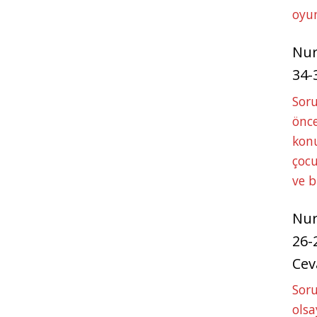
oyun
Nu
34-
Sor
önce
konu
çocu
ve 
Nu
26-
Cev
Soru
olsa