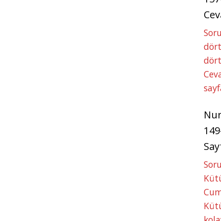
Cev
Soru
dört
dört
Ceva
sayf
Nu
149
Say
Soru
Kütü
Cum
Kütü
kola