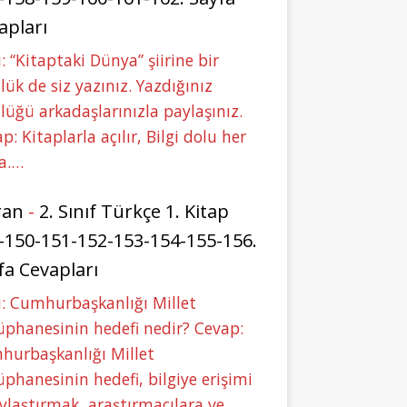
apları
: “Kitaptaki Dünya” şiirine bir
lük de siz yazınız. Yazdığınız
lüğü arkadaşlarınızla paylaşınız.
p: Kitaplarla açılır, Bilgi dolu her
a.…
ran
-
2. Sınıf Türkçe 1. Kitap
-150-151-152-153-154-155-156.
fa Cevapları
: Cumhurbaşkanlığı Millet
phanesinin hedefi nedir? Cevap:
hurbaşkanlığı Millet
phanesinin hedefi, bilgiye erişimi
ylaştırmak, araştırmacılara ve