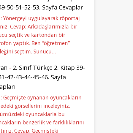
49-50-51-52-53. Sayfa Cevapları
: Yönergeyi uygulayarak röportaj
nız. Cevap: Arkadaşlarımızla bir
cu seçtik ve kartondan bir
ofon yaptık. Ben “öğretmen”
leğini seçtim. Sunucu…
ran
-
2. Sınıf Türkçe 2. Kitap 39-
41-42-43-44-45-46. Sayfa
apları
u: Geçmişte oynanan oyuncakların
deki görsellerini inceleyiniz.
ümüzdeki oyuncaklarla bu
cakların benzerlik ve farklılıklarını
tınız. Cevap: Geçmişteki