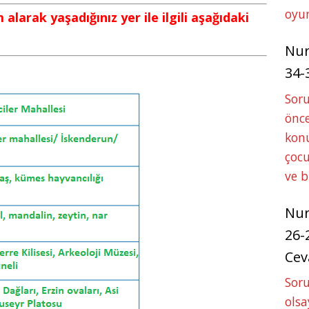
oyun
alarak yaşadığınız yer ile ilgili aşağıdaki
Nu
34-
Sor
önce
konu
çocu
ve 
Nu
26-
Cev
Soru
olsa