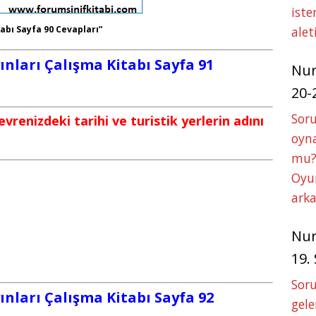
iste
tabı Sayfa 90 Cevapları”
alet
yınları Çalışma Kitabı Sayfa 91
Nu
20-
Soru
vrenizdeki tarihi ve turistik yerlerin adını
oyna
mu?
Oyun
arka
Nu
19.
Soru
yınları Çalışma Kitabı Sayfa 92
gele