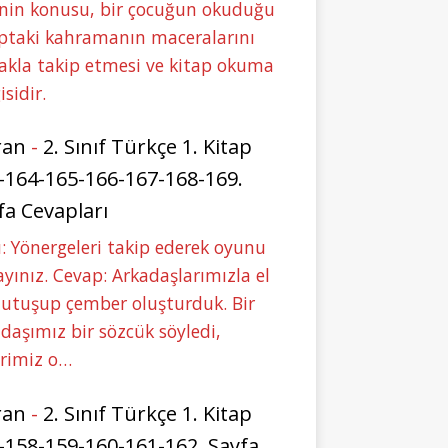
nin konusu, bir çocuğun okuduğu
ptaki kahramanın maceralarını
akla takip etmesi ve kitap okuma
isidir.
ran
-
2. Sınıf Türkçe 1. Kitap
-164-165-166-167-168-169.
fa Cevapları
: Yönergeleri takip ederek oyunu
yınız. Cevap: Arkadaşlarımızla el
tutuşup çember oluşturduk. Bir
daşımız bir sözcük söyledi,
erimiz o…
ran
-
2. Sınıf Türkçe 1. Kitap
-158-159-160-161-162. Sayfa