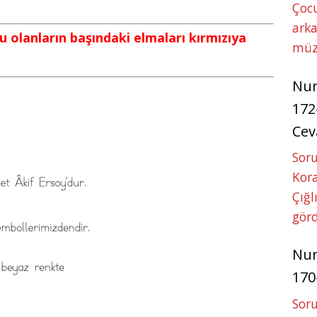
Çoc
arka
u olanların başındaki elmaları kırmızıya
müz
Nu
172
Cev
Soru
Kora
Çığl
görd
Nu
170
Soru