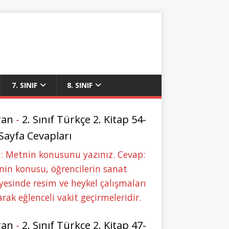
7. SINIF
8. SINIF
ran
-
2. Sınıf Türkçe 2. Kitap 54-
 Sayfa Cevapları
: Metnin konusunu yazınız. Cevap:
in konusu, öğrencilerin sanat
yesinde resim ve heykel çalışmaları
rak eğlenceli vakit geçirmeleridir.
ran
-
2. Sınıf Türkçe 2. Kitap 47-