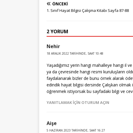
ÖNCEKI
1. Sınıf Hayat Bilgisi Çalışma Kitabı Sayfa 87-88
2 YORUM
Nehir
18 ARALIK 2022 TARIHINDE, SAAT 10:48
Yaşadığımız yerin hangi mahalleye hangi il ve 
ya da çevresinde hangi resmi kuruluşların old
faydalanarak bizler de bunu örnek alarak ödev
edindik hayat bilgisi dersinde Çalışkan olmak 
öğrenmek istiyorsak bu sayfadaki bilgi ve cev
YANITLAMAK IÇIN OTURUM AÇIN
Aişe
5 HAZIRAN 2023 TARIHINDE, SAAT 16:27