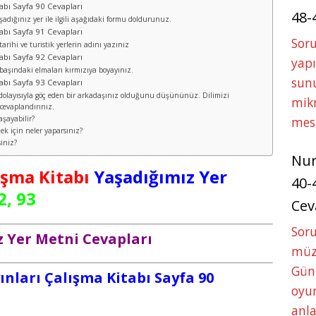
tabı Sayfa 90 Cevapları
48-
adığınız yer ile ilgili aşağıdaki formu doldurunuz.
tabı Sayfa 91 Cevapları
Soru
arihi ve turistik yerlerin adını yazınız
tabı Sayfa 92 Cevapları
yapı
 başındaki elmaları kırmızıya boyayınız.
sunu
tabı Sayfa 93 Cevapları
 dolayısıyla göç eden bir arkadaşınız olduğunu düşününüz. Dilimizi
mikr
cevaplandırınız.
aşayabilir?
mes
ek için neler yaparsınız?
iniz?
Nu
lışma Kitabı
Yaşadığımız Yer
40-
2, 93
Cev
Sor
 Yer Metni Cevapları
müze
Gün
yınları Çalışma Kitabı Sayfa 90
oyun
anla