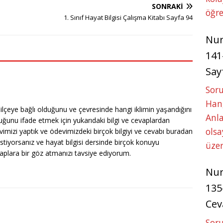
SONRAKI
öğre
1. Sınıf Hayat Bilgisi Çalışma Kitabı Sayfa 94
Nu
141
Say
Soru
Hang
ilçeye bağlı olduğunu ve çevresinde hangi iklimin yaşandığını
Anla
uğunu ifade etmek için yukarıdaki bilgi ve cevaplardan
ols
imizi yaptık ve ödevimizdeki birçok bilgiyi ve cevabı buradan
istiyorsanız ve hayat bilgisi dersinde birçok konuyu
üze
aplara bir göz atmanızı tavsiye ediyorum.
Nu
135
Cev
Soru