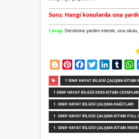
Soru: Hangi konularda ona yardım
Cevap
: Derslerine yardım ederek, ona okulu
Bl
Pi
F
T
Li
T
o
n
a
w
n
u
g
te
c
it
k
m
1 SINIF HAYAT BILGISI ÇALIŞMA KITABI
g
r
e
te
e
bl
1 SINIF HAYAT BILGISI DERS KITABI CEVAPLA
e
e
b
r
dI
r
1. SINIF HAYAT BILGISI ÇALIŞMA KAĞITLARI
r
st
o
n
1. SINIF HAYAT BILGISI ÇALIŞMA KITABI FULL
o
1. SINIF HAYAT BILGISI ÇALIŞMA KITABI INDIR
k