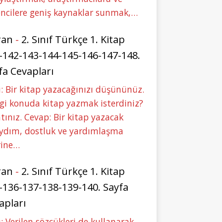
ncilere geniş kaynaklar sunmak,…
ran
-
2. Sınıf Türkçe 1. Kitap
-142-143-144-145-146-147-148.
fa Cevapları
: Bir kitap yazacağınızı düşününüz.
i konuda kitap yazmak isterdiniz?
tınız. Cevap: Bir kitap yazacak
aydım, dostluk ve yardımlaşma
rine…
ran
-
2. Sınıf Türkçe 1. Kitap
-136-137-138-139-140. Sayfa
apları
: Verilen sözcükleri de kullanarak