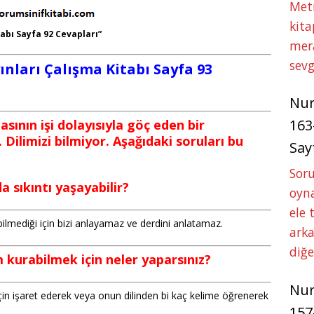
Met
kita
tabı Sayfa 92 Cevapları”
mer
sevg
yınları Çalışma Kitabı Sayfa 93
Nu
163
asının işi dolayısıyla göç eden bir
Dilimizi bilmiyor. Aşağıdaki soruları bu
Say
Soru
 sıkıntı yaşayabilir?
oyna
ele 
 bilmediği için bizi anlayamaz ve derdini anlatamaz.
arka
diğ
im kurabilmek için neler yaparsınız?
Nu
çin işaret ederek veya onun dilinden bi kaç kelime öğrenerek
157