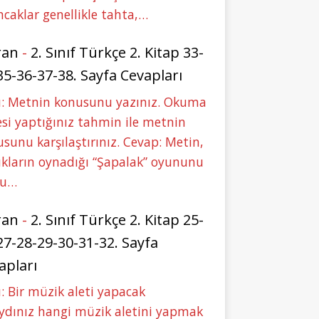
caklar genellikle tahta,…
ran
-
2. Sınıf Türkçe 2. Kitap 33-
35-36-37-38. Sayfa Cevapları
u: Metnin konusunu yazınız. Okuma
si yaptığınız tahmin ile metnin
sunu karşılaştırınız. Cevap: Metin,
kların oynadığı “Şapalak” oyununu
bu…
ran
-
2. Sınıf Türkçe 2. Kitap 25-
27-28-29-30-31-32. Sayfa
apları
: Bir müzik aleti yapacak
ydınız hangi müzik aletini yapmak