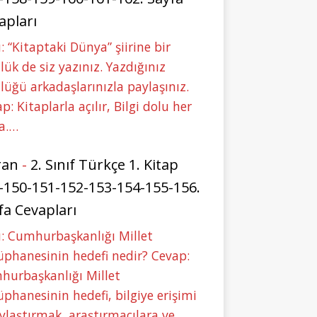
apları
: “Kitaptaki Dünya” şiirine bir
lük de siz yazınız. Yazdığınız
lüğü arkadaşlarınızla paylaşınız.
p: Kitaplarla açılır, Bilgi dolu her
a.…
ran
-
2. Sınıf Türkçe 1. Kitap
-150-151-152-153-154-155-156.
fa Cevapları
: Cumhurbaşkanlığı Millet
phanesinin hedefi nedir? Cevap:
hurbaşkanlığı Millet
phanesinin hedefi, bilgiye erişimi
ylaştırmak, araştırmacılara ve