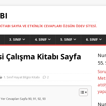
BI
ITABI SAYFA VE ETKINLIK CEVAPLARI ÖZGÜN ÖDEV SITESI.
3. SINIF
4. SINIF
5. SINIF
6. SINIF
isi Çalışma Kitabı Sayfa
Nu
55.
Soru
1. Sınıf Hayat Bilgisi Kitabı
2
Metn
atöl
yapa
z Yer Cevapları Sayfa 90, 91, 92, 93
Nu