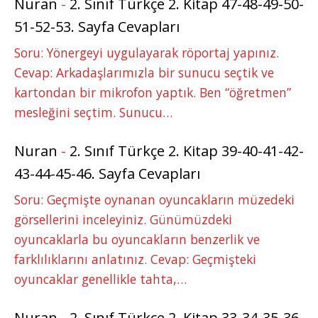
Nuran
-
2. Sınıf Türkçe 2. Kitap 47-48-49-50-
51-52-53. Sayfa Cevapları
Soru: Yönergeyi uygulayarak röportaj yapınız.
Cevap: Arkadaşlarımızla bir sunucu seçtik ve
kartondan bir mikrofon yaptık. Ben “öğretmen”
mesleğini seçtim. Sunucu…
Nuran
-
2. Sınıf Türkçe 2. Kitap 39-40-41-42-
43-44-45-46. Sayfa Cevapları
Soru: Geçmişte oynanan oyuncakların müzedeki
görsellerini inceleyiniz. Günümüzdeki
oyuncaklarla bu oyuncakların benzerlik ve
farklılıklarını anlatınız. Cevap: Geçmişteki
oyuncaklar genellikle tahta,…
Nuran
-
2. Sınıf Türkçe 2. Kitap 33-34-35-36-