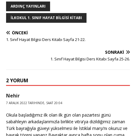
e
e
b
r
dI
r
A
n
ARDINÇ YAYINLARI
r
st
o
n
p
g
İLKOKUL 1. SINIF HAYAT BILGISI KITABI
o
p
e
k
r
ÖNCEKI
1. Sınıf Hayat Bilgisi Ders Kitabı Sayfa 21-22.
SONRAKI
1. Sınıf Hayat Bilgisi Ders Kitabı Sayfa 25-26.
2 YORUM
Nehir
7 ARALIK 2022 TARIHINDE, SAAT 20:04
Okula başladığımız ilk olan ilk gün olan pazartesi günü
sabahleyin arkadaşlarımızla birlikte vitra’ya dizildiğimiz zaman
Türk bayrağıyla güveyi yükselmesi ile İstiklal marşı’nı okuruz ve
bayrak töreni yaparız Bayraktar ayrıca hafta sonu olan cuma