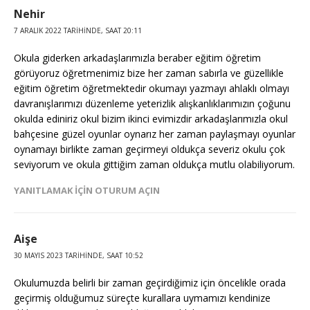
Nehir
7 ARALIK 2022 TARIHINDE, SAAT 20:11
Okula giderken arkadaşlarımızla beraber eğitim öğretim
görüyoruz öğretmenimiz bize her zaman sabırla ve güzellikle
eğitim öğretim öğretmektedir okumayı yazmayı ahlaklı olmayı
davranışlarımızı düzenleme yeterizlik alışkanlıklarımızın çoğunu
okulda ediniriz okul bizim ikinci evimizdir arkadaşlarımızla okul
bahçesine güzel oyunlar oynarız her zaman paylaşmayı oyunlar
oynamayı birlikte zaman geçirmeyi oldukça severiz okulu çok
seviyorum ve okula gittiğim zaman oldukça mutlu olabiliyorum.
YANITLAMAK IÇIN OTURUM AÇIN
Aişe
30 MAYIS 2023 TARIHINDE, SAAT 10:52
Okulumuzda belirli bir zaman geçirdiğimiz için öncelikle orada
geçirmiş olduğumuz süreçte kurallara uymamızı kendinize