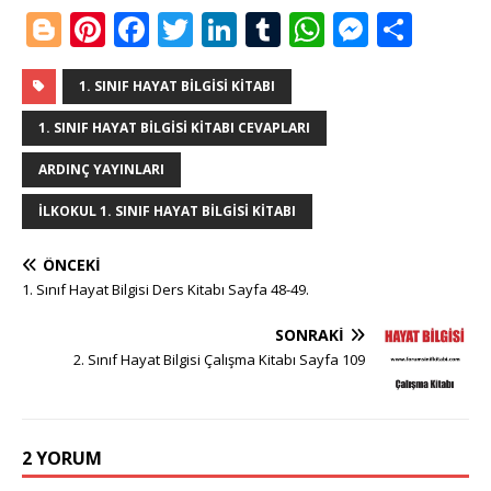
Bl
Pi
F
T
Li
T
W
M
S
o
n
a
w
n
u
h
e
h
g
te
c
it
k
m
at
ss
ar
1. SINIF HAYAT BILGISI KITABI
g
r
e
te
e
bl
s
e
e
1. SINIF HAYAT BILGISI KITABI CEVAPLARI
e
e
b
r
dI
r
A
n
ARDINÇ YAYINLARI
r
st
o
n
p
g
İLKOKUL 1. SINIF HAYAT BILGISI KITABI
o
p
e
k
r
ÖNCEKI
1. Sınıf Hayat Bilgisi Ders Kitabı Sayfa 48-49.
SONRAKI
2. Sınıf Hayat Bilgisi Çalışma Kitabı Sayfa 109
2 YORUM