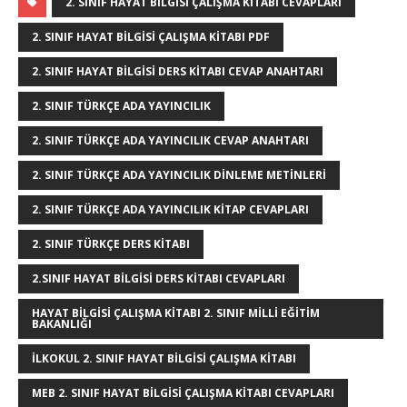
g
te
c
it
k
m
at
ss
ar
2. SINIF HAYAT BILGISI ÇALIŞMA KITABI CEVAPLARI
g
r
e
te
e
bl
s
e
e
2. SINIF HAYAT BILGISI ÇALIŞMA KITABI PDF
e
e
b
r
dI
r
A
n
2. SINIF HAYAT BILGISI DERS KITABI CEVAP ANAHTARI
r
st
o
n
p
g
2. SINIF TÜRKÇE ADA YAYINCILIK
o
p
e
2. SINIF TÜRKÇE ADA YAYINCILIK CEVAP ANAHTARI
k
r
2. SINIF TÜRKÇE ADA YAYINCILIK DINLEME METINLERI
2. SINIF TÜRKÇE ADA YAYINCILIK KITAP CEVAPLARI
2. SINIF TÜRKÇE DERS KITABI
2.SINIF HAYAT BILGISI DERS KITABI CEVAPLARI
HAYAT BILGISI ÇALIŞMA KITABI 2. SINIF MILLI EĞITIM
BAKANLIĞI
ILKOKUL 2. SINIF HAYAT BILGISI ÇALIŞMA KITABI
MEB 2. SINIF HAYAT BILGISI ÇALIŞMA KITABI CEVAPLARI