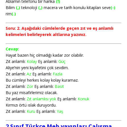
Ablamın telefonu bir harika
(!)
Bilim
(,)
teknoloji
(,)
macera ve tarih konulu kitapları seve
(-)
rim
(.)
Soru: 2. Aşağıdaki cümlelerde geçen zıt ve eş anlamlı
kelimeleri belirleyerek altlarına yazınız.
Cevap
:
Hayat bazen hiç olmadığı kadar zor olabilir.
Zıt anlamlı:
Kolay
Eş anlamlı:
Güç
Aliye’nin yeni kıyafetini çok sevdim.
Zıt anlamlı:
Az
Eş anlamlı:
Fazla
Bu cümleyi herkes kolay kolay kuramaz.
Zıt anlamlı:
Zor
Eş anlamlı:
Basit
Bu yaz misafirlerimiz olacak.
Zıt anlamlı:
Zıt anlamlısı yok
Eş anlamlı:
Konuk
Kırmızı örtü ıslak duruyordu.
Zıt anlamlı:
Kuru
Eş anlamlı:
Yaş
2.Sınıf Türkçe Meb yayınları Çalışma