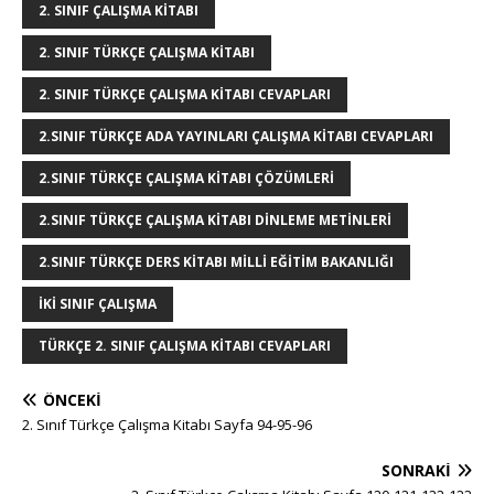
e
e
b
r
dI
r
A
n
2. SINIF ÇALIŞMA KITABI
r
st
o
n
p
g
2. SINIF TÜRKÇE ÇALIŞMA KITABI
o
p
e
2. SINIF TÜRKÇE ÇALIŞMA KITABI CEVAPLARI
k
r
2.SINIF TÜRKÇE ADA YAYINLARI ÇALIŞMA KITABI CEVAPLARI
2.SINIF TÜRKÇE ÇALIŞMA KITABI ÇÖZÜMLERI
2.SINIF TÜRKÇE ÇALIŞMA KITABI DINLEME METINLERI
2.SINIF TÜRKÇE DERS KITABI MILLI EĞITIM BAKANLIĞI
IKI SINIF ÇALIŞMA
TÜRKÇE 2. SINIF ÇALIŞMA KITABI CEVAPLARI
ÖNCEKI
2. Sınıf Türkçe Çalışma Kitabı Sayfa 94-95-96
SONRAKI