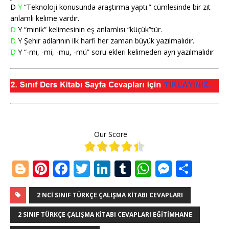
D
Y
“Teknoloji konusunda araştırma yaptı.” cümlesinde bir zıt
anlamlı kelime vardır.
D
Y “minik” kelimesinin eş anlamlısı “küçük”tür.
D
Y Şehir adlarının ilk harfi her zaman büyük yazılmalıdır.
D
Y “-mı, -mi, -mu, -mü” soru ekleri kelimeden ayrı yazılmalıdır
Our Score
Bl
Pi
F
T
Li
T
W
M
S
o
n
a
w
n
u
h
e
h
g
te
c
it
k
m
at
ss
ar
2 NCI SINIF TÜRKÇE ÇALIŞMA KITABI CEVAPLARI
g
r
e
te
e
bl
s
e
e
2 SINIF TÜRKÇE ÇALIŞMA KITABI CEVAPLARI EĞITIMHANE