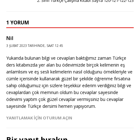
2. Sınıf Türkçe Çalışma Kitabı Sayfa 120-121-122-123
1 YORUM
Nil
3 ŞUBAT 2023 TARIHINDE, SAAT 12:45
Yukarıda bulunan bilgi ve cevapları baktığımız zaman Türkçe
ders kitabınızda yer alan bu ödevimizde birçok kelimenin eş
anlamlısını ve eş sesli kelimelerin nasıl olduğunu örnekleriyle ve
cümle içerisinde kullanarak güzel bir şekilde öğrenme fırsatına
sahip olduğumuz için sizlere teşekkür ederim verdiğiniz bilgi ve
cevaplardan çok memnun oldum bu cevaplar sayesinde
ödevimi yaptım çok güzel cevaplar vermişsiniz bu cevaplar
sayesinde Türkçe dersimi hemen yapıyorum.
YANITLAMAK IÇIN OTURUM AÇIN
Bir yanıt bırakın