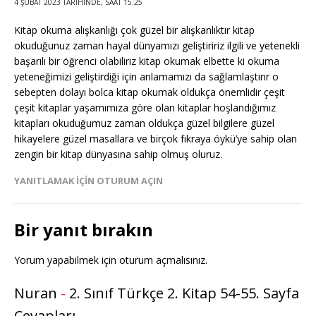
4 ŞUBAT 2023 TARIHINDE, SAAT 15:25
Kitap okuma alışkanlığı çok güzel bir alışkanlıktır kitap
okuduğunuz zaman hayal dünyamızı geliştiririz ilgili ve yetenekli
başarılı bir öğrenci olabiliriz kitap okumak elbette ki okuma
yeteneğimizi geliştirdiği için anlamamızı da sağlamlaştırır o
sebepten dolayı bolca kitap okumak oldukça önemlidir çeşit
çeşit kitaplar yaşamımıza göre olan kitaplar hoşlandığımız
kitapları okuduğumuz zaman oldukça güzel bilgilere güzel
hikayelere güzel masallara ve birçok fıkraya öykü’ye sahip olan
zengin bir kitap dünyasına sahip olmuş oluruz.
YANITLAMAK IÇIN OTURUM AÇIN
Bir yanıt bırakın
Yorum yapabilmek için
oturum açmalısınız
.
Nuran
-
2. Sınıf Türkçe 2. Kitap 54-55. Sayfa
Cevapları