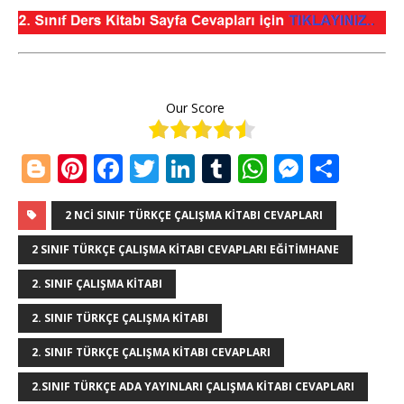
Our Score
Bl
Pi
F
T
Li
T
W
M
S
o
n
a
w
n
u
h
e
h
g
te
c
it
k
m
at
ss
ar
2 NCI SINIF TÜRKÇE ÇALIŞMA KITABI CEVAPLARI
g
r
e
te
e
bl
s
e
e
2 SINIF TÜRKÇE ÇALIŞMA KITABI CEVAPLARI EĞITIMHANE
e
e
b
r
dI
r
A
n
2. SINIF ÇALIŞMA KITABI
r
st
o
n
p
g
2. SINIF TÜRKÇE ÇALIŞMA KITABI
o
p
e
2. SINIF TÜRKÇE ÇALIŞMA KITABI CEVAPLARI
k
r
2.SINIF TÜRKÇE ADA YAYINLARI ÇALIŞMA KITABI CEVAPLARI