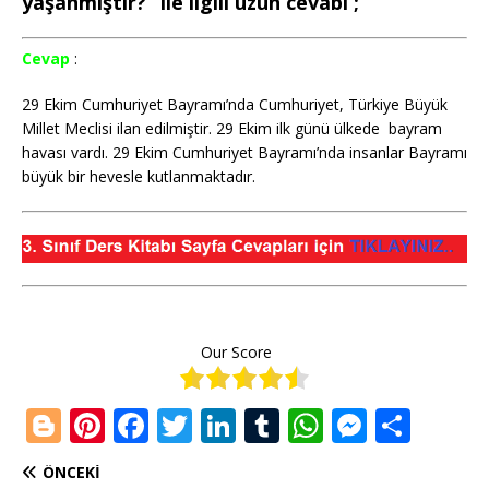
yaşanmıştır?” ile ilgili uzun cevabı ;
Cevap
:
29 Ekim Cumhuriyet Bayramı’nda Cumhuriyet, Türkiye Büyük
Millet Meclisi ilan edilmiştir. 29 Ekim ilk günü ülkede bayram
havası vardı. 29 Ekim Cumhuriyet Bayramı’nda insanlar Bayramı
büyük bir hevesle kutlanmaktadır.
Our Score
Bl
Pi
F
T
Li
T
W
M
S
o
n
a
w
n
u
h
e
h
ÖNCEKI