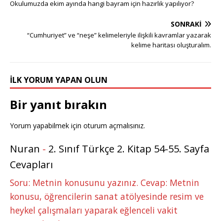
g
te
c
it
k
m
at
ss
ar
Okulumuzda ekim ayında hangi bayram için hazırlık yapılıyor?
g
r
e
te
e
bl
s
e
e
SONRAKI
e
e
b
r
dI
r
A
n
“Cumhuriyet” ve “neşe” kelimeleriyle ilişkili kavramlar yazarak
r
st
o
n
p
g
kelime haritası oluşturalım.
o
p
e
k
r
İLK YORUM YAPAN OLUN
Bir yanıt bırakın
Yorum yapabilmek için
oturum açmalısınız
.
Nuran
-
2. Sınıf Türkçe 2. Kitap 54-55. Sayfa
Cevapları
Soru: Metnin konusunu yazınız. Cevap: Metnin
konusu, öğrencilerin sanat atölyesinde resim ve
heykel çalışmaları yaparak eğlenceli vakit