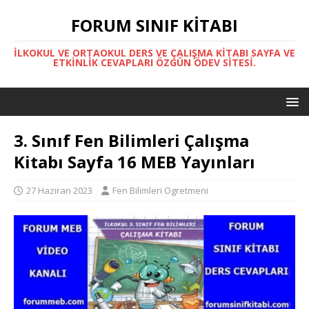
FORUM SINIF KITABI
İLKOKUL VE ORTAOKUL DERS VE ÇALIŞMA KITABI SAYFA VE
ETKINLIK CEVAPLARI ÖZGÜN ÖDEV SITESI.
3. Sınıf Fen Bilimleri Çalışma
Kitabı Sayfa 16 MEB Yayınları
27 Haziran 2023
Fen Bilimleri Ogretmeni