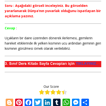
Soru : Aşağıdaki görseli inceleyiniz. Bu görselden
yararlanarak Dünya’nın yuvarlak olduğunu ispatlayan bir
açıklama yazınız.
Cevap
:
Uçakların bir daire üzerinden dönerek ilerlemesi, gemilerin
hareket etiklerinde ilk yelken kısmının ucu ardından geminin geri
kısmının görülmesi örnek olarak verilebiliriz.
Our Score
Bl
Pi
F
T
Li
T
W
M
S