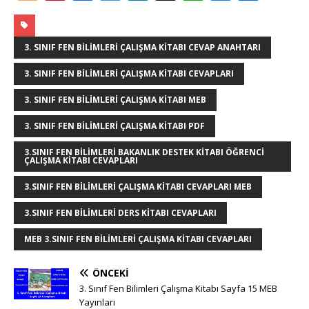
o
n
a
w
n
u
h
e
h
g
te
c
it
k
m
at
ss
ar
g
r
e
te
e
bl
s
e
e
3. SINIF FEN BILIMLERI ÇALIŞMA KITABI CEVAP ANAHTARI
e
e
b
r
dI
r
A
n
3. SINIF FEN BILIMLERI ÇALIŞMA KITABI CEVAPLARI
r
st
o
n
p
g
3. SINIF FEN BILIMLERI ÇALIŞMA KITABI MEB
o
p
e
3. SINIF FEN BILIMLERI ÇALIŞMA KITABI PDF
k
r
3.SINIF FEN BILIMLERI BAKANLIK DESTEK KITABI ÖĞRENCI
ÇALIŞMA KITABI CEVAPLARI
3.SINIF FEN BILIMLERI ÇALIŞMA KITABI CEVAPLARI MEB
3.SINIF FEN BILIMLERI DERS KITABI CEVAPLARI
MEB 3.SINIF FEN BILIMLERI ÇALIŞMA KITABI CEVAPLARI
ÖNCEKI
3. Sınıf Fen Bilimleri Çalışma Kitabı Sayfa 15 MEB
Yayınları