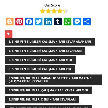
Our Score
Bl
Pi
F
T
Li
T
W
M
S
o
n
a
w
n
u
h
e
h
g
te
c
it
k
m
at
ss
ar
g
r
e
te
e
bl
s
e
e
3. SINIF FEN BILIMLERI ÇALIŞMA KITABI CEVAP ANAHTARI
e
e
b
r
dI
r
A
n
3. SINIF FEN BILIMLERI ÇALIŞMA KITABI CEVAPLARI
r
st
o
n
p
g
3. SINIF FEN BILIMLERI ÇALIŞMA KITABI MEB
o
p
e
3. SINIF FEN BILIMLERI ÇALIŞMA KITABI PDF
k
r
3.SINIF FEN BILIMLERI BAKANLIK DESTEK KITABI ÖĞRENCI
ÇALIŞMA KITABI CEVAPLARI
3.SINIF FEN BILIMLERI ÇALIŞMA KITABI CEVAPLARI MEB
3.SINIF FEN BILIMLERI DERS KITABI CEVAPLARI