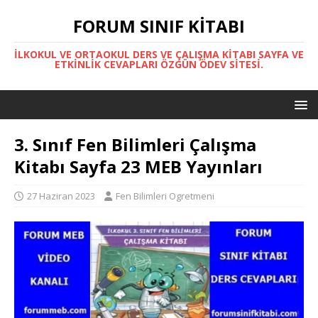
FORUM SINIF KITABI
İLKOKUL VE ORTAOKUL DERS VE ÇALIŞMA KITABI SAYFA VE
ETKINLIK CEVAPLARI ÖZGÜN ÖDEV SITESI.
3. Sınıf Fen Bilimleri Çalışma
Kitabı Sayfa 23 MEB Yayınları
27 Haziran 2023
Fen Bilimleri Ogretmeni