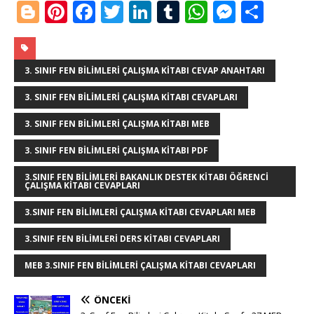
Bl
Pi
F
T
Li
T
W
M
S
o
n
a
w
n
u
h
e
h
g
te
c
it
k
m
at
ss
ar
g
r
e
te
e
bl
s
e
e
3. SINIF FEN BILIMLERI ÇALIŞMA KITABI CEVAP ANAHTARI
e
e
b
r
dI
r
A
n
3. SINIF FEN BILIMLERI ÇALIŞMA KITABI CEVAPLARI
r
st
o
n
p
g
3. SINIF FEN BILIMLERI ÇALIŞMA KITABI MEB
o
p
e
3. SINIF FEN BILIMLERI ÇALIŞMA KITABI PDF
k
r
3.SINIF FEN BILIMLERI BAKANLIK DESTEK KITABI ÖĞRENCI
ÇALIŞMA KITABI CEVAPLARI
3.SINIF FEN BILIMLERI ÇALIŞMA KITABI CEVAPLARI MEB
3.SINIF FEN BILIMLERI DERS KITABI CEVAPLARI
MEB 3.SINIF FEN BILIMLERI ÇALIŞMA KITABI CEVAPLARI
ÖNCEKI