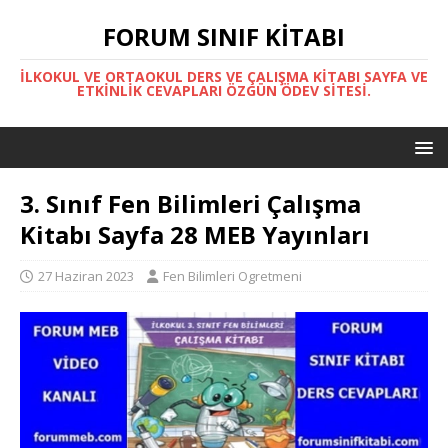
FORUM SINIF KITABI
İLKOKUL VE ORTAOKUL DERS VE ÇALIŞMA KITABI SAYFA VE
ETKINLIK CEVAPLARI ÖZGÜN ÖDEV SITESI.
3. Sınıf Fen Bilimleri Çalışma
Kitabı Sayfa 28 MEB Yayınları
27 Haziran 2023
Fen Bilimleri Ogretmeni