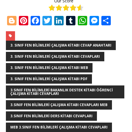
Our Score
Bl
Pi
F
T
Li
T
W
M
S
o
n
a
w
n
u
h
e
h
g
te
c
it
k
m
at
ss
ar
g
r
e
te
e
bl
s
e
e
3. SINIF FEN BILIMLERI ÇALIŞMA KITABI CEVAP ANAHTARI
e
e
b
r
dI
r
A
n
3. SINIF FEN BILIMLERI ÇALIŞMA KITABI CEVAPLARI
r
st
o
n
p
g
3. SINIF FEN BILIMLERI ÇALIŞMA KITABI MEB
o
p
e
3. SINIF FEN BILIMLERI ÇALIŞMA KITABI PDF
k
r
3.SINIF FEN BILIMLERI BAKANLIK DESTEK KITABI ÖĞRENCI
ÇALIŞMA KITABI CEVAPLARI
3.SINIF FEN BILIMLERI ÇALIŞMA KITABI CEVAPLARI MEB
3.SINIF FEN BILIMLERI DERS KITABI CEVAPLARI
MEB 3.SINIF FEN BILIMLERI ÇALIŞMA KITABI CEVAPLARI