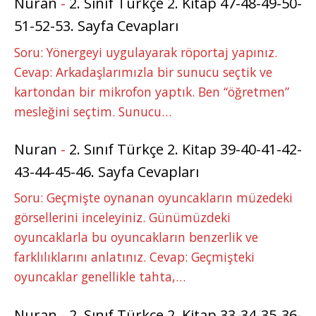
Nuran
-
2. Sınıf Türkçe 2. Kitap 47-48-49-50-
51-52-53. Sayfa Cevapları
Soru: Yönergeyi uygulayarak röportaj yapınız.
Cevap: Arkadaşlarımızla bir sunucu seçtik ve
kartondan bir mikrofon yaptık. Ben “öğretmen”
mesleğini seçtim. Sunucu…
Nuran
-
2. Sınıf Türkçe 2. Kitap 39-40-41-42-
43-44-45-46. Sayfa Cevapları
Soru: Geçmişte oynanan oyuncakların müzedeki
görsellerini inceleyiniz. Günümüzdeki
oyuncaklarla bu oyuncakların benzerlik ve
farklılıklarını anlatınız. Cevap: Geçmişteki
oyuncaklar genellikle tahta,…
Nuran
-
2. Sınıf Türkçe 2. Kitap 33-34-35-36-