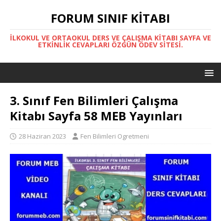
FORUM SINIF KITABI
İLKOKUL VE ORTAOKUL DERS VE ÇALIŞMA KITABI SAYFA VE
ETKINLIK CEVAPLARI ÖZGÜN ÖDEV SITESI.
3. Sınıf Fen Bilimleri Çalışma
Kitabı Sayfa 58 MEB Yayınları
28 Haziran 2023
Fen Bilimleri Ogretmeni