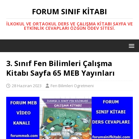
FORUM SINIF KITABI
İLKOKUL VE ORTAOKUL DERS VE ÇALIŞMA KITABI SAYFA VE
ETKINLIK CEVAPLARI ÖZGÜN ÖDEV SITESI.
3. Sınıf Fen Bilimleri Çalışma
Kitabı Sayfa 65 MEB Yayınları
28 Haziran 2023
Fen Bilimleri Ogretmeni