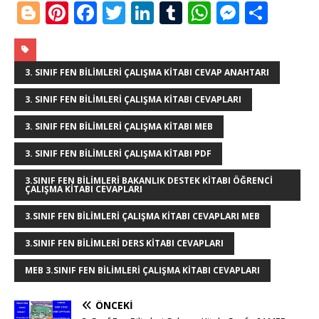
Bl
Pi
F
T
Li
T
W
M
S
o
n
a
w
n
u
h
e
h
g
te
c
it
k
m
at
ss
ar
g
r
e
te
e
bl
s
e
e
3. SINIF FEN BILIMLERI ÇALIŞMA KITABI CEVAP ANAHTARI
e
e
b
r
dI
r
A
n
3. SINIF FEN BILIMLERI ÇALIŞMA KITABI CEVAPLARI
r
st
o
n
p
g
3. SINIF FEN BILIMLERI ÇALIŞMA KITABI MEB
o
p
e
3. SINIF FEN BILIMLERI ÇALIŞMA KITABI PDF
k
r
3.SINIF FEN BILIMLERI BAKANLIK DESTEK KITABI ÖĞRENCI
ÇALIŞMA KITABI CEVAPLARI
3.SINIF FEN BILIMLERI ÇALIŞMA KITABI CEVAPLARI MEB
3.SINIF FEN BILIMLERI DERS KITABI CEVAPLARI
MEB 3.SINIF FEN BILIMLERI ÇALIŞMA KITABI CEVAPLARI
ÖNCEKI