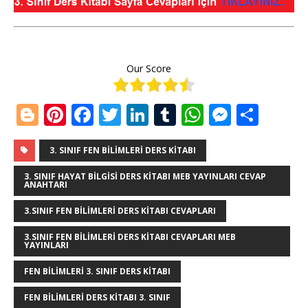
Our Score
Bl
Pi
F
T
Li
T
W
M
S
o
n
a
w
n
u
h
e
h
g
te
c
it
k
m
at
ss
ar
3. SINIF FEN BILIMLERI DERS KITABI
g
r
e
te
e
bl
s
e
e
3. SINIF HAYAT BILGISI DERS KITABI MEB YAYINLARI CEVAP
ANAHTARI
e
e
b
r
dI
r
A
n
3.SINIF FEN BILIMLERI DERS KITABI CEVAPLARI
r
st
o
n
p
g
3.SINIF FEN BILIMLERI DERS KITABI CEVAPLARI MEB
o
p
e
YAYINLARI
k
r
FEN BILIMLERI 3. SINIF DERS KITABI
FEN BILIMLERI DERS KITABI 3. SINIF