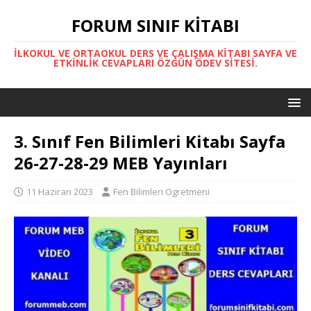
FORUM SINIF KITABI
İLKOKUL VE ORTAOKUL DERS VE ÇALIŞMA KITABI SAYFA VE
ETKINLIK CEVAPLARI ÖZGÜN ÖDEV SITESI.
3. Sınıf Fen Bilimleri Kitabı Sayfa
26-27-28-29 MEB Yayınları
11 Haziran 2023
Fen Bilimleri Ogretmeni