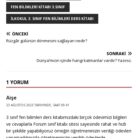
FEN BILIMLERI KITABI 3.SINIF
ILKOKUL 3. SINIF FEN BILIMLERI DERS KITABI
ÖNCEKI
Rüzgâr gülünün dönmesini sağlayan nedir?
SONRAKI
Dünya’mızın içinde hangi katmanlar vardır? Yazınız.
1 YORUM
Aişe
23 AĞUSTOS 2023 TARIHINDE, SAAT 09:41
3 sınıf fen bilimleri ders kitabımızdaki birçok ödevimizi bilgileri
ve cevaplarla Forum sınıf kitabı sitesi sayesinde rahat ve hızlı
bir şekilde yapabiliyoruz örneğin öğretmeninizin verdiği ödevleri
yapamadığınızda öğretmeninizin verdiği ödevlerde