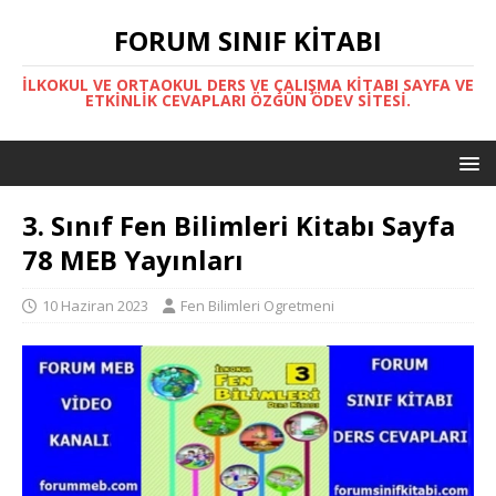
FORUM SINIF KITABI
İLKOKUL VE ORTAOKUL DERS VE ÇALIŞMA KITABI SAYFA VE
ETKINLIK CEVAPLARI ÖZGÜN ÖDEV SITESI.
3. Sınıf Fen Bilimleri Kitabı Sayfa
78 MEB Yayınları
10 Haziran 2023
Fen Bilimleri Ogretmeni