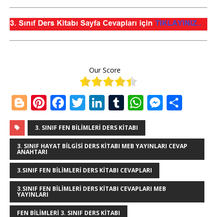
Our Score
Bl
Pi
F
T
Li
T
W
M
S
o
n
a
w
n
u
h
e
h
g
te
c
it
k
m
at
ss
ar
3. SINIF FEN BILIMLERI DERS KITABI
g
r
e
te
e
bl
s
e
e
3. SINIF HAYAT BILGISI DERS KITABI MEB YAYINLARI CEVAP
ANAHTARI
e
e
b
r
dI
r
A
n
3.SINIF FEN BILIMLERI DERS KITABI CEVAPLARI
r
st
o
n
p
g
3.SINIF FEN BILIMLERI DERS KITABI CEVAPLARI MEB
o
p
e
YAYINLARI
k
r
FEN BILIMLERI 3. SINIF DERS KITABI