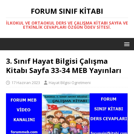
FORUM SINIF KITABI
İLKOKUL VE ORTAOKUL DERS VE ÇALIŞMA KITABI SAYFA VE
ETKINLIK CEVAPLARI ÖZGÜN ÖDEV SITESI.
3. Sınıf Hayat Bilgisi Çalışma
Kitabı Sayfa 33-34 MEB Yayınları
17 Haziran 2023
Hayat Bilgisi Ogretmeni