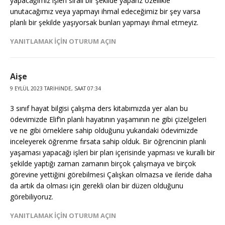
yapacağımız işleri sıralı bir şekilde yaparız özellikle
unutacağımız veya yapmayı ihmal edeceğimiz bir şey varsa
planlı bir şekilde yaşıyorsak bunları yapmayı ihmal etmeyiz.
YANITLAMAK IÇIN OTURUM AÇIN
Aişe
9 EYLÜL 2023 TARIHINDE, SAAT 07:34
3 sınıf hayat bilgisi çalışma ders kitabımızda yer alan bu
ödevimizde Elif’in planlı hayatının yaşamının ne gibi çizelgeleri
ve ne gibi örneklere sahip olduğunu yukarıdaki ödevimizde
inceleyerek öğrenme fırsata sahip olduk. Bir öğrencinin planlı
yaşaması yapacağı işleri bir plan içerisinde yapması ve kurallı bir
şekilde yaptığı zaman zamanın birçok çalışmaya ve birçok
görevine yettiğini görebilmesi Çalışkan olmazsa ve ileride daha
da artık da olması için gerekli olan bir düzen olduğunu
görebiliyoruz.
YANITLAMAK IÇIN OTURUM AÇIN