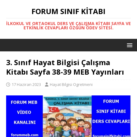
FORUM SINIF KITABI
İLKOKUL VE ORTAOKUL DERS VE ÇALIŞMA KITABI SAYFA VE
ETKINLIK CEVAPLARI ÖZGÜN ÖDEV SITESI.
3. Sınıf Hayat Bilgisi Çalışma
Kitabı Sayfa 38-39 MEB Yayınları
17 Haziran 2023
Hayat Bilgisi Ogretmeni