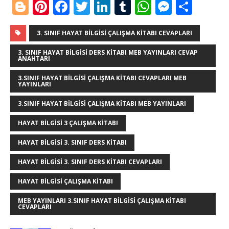
Bl
Pi
F
T
Li
T
W
M
S
o
n
a
w
n
u
h
e
h
g
te
c
it
k
m
at
ss
ar
3. SINIF HAYAT BILGISI ÇALIŞMA KITABI CEVAPLARI
g
r
e
te
e
bl
s
e
e
3. SINIF HAYAT BILGISI DERS KITABI MEB YAYINLARI CEVAP
ANAHTARI
e
e
b
r
dI
r
A
n
3.SINIF HAYAT BILGISI ÇALIŞMA KITABI CEVAPLARI MEB
r
st
o
n
p
g
YAYINLARI
o
p
e
3.SINIF HAYAT BILGISI ÇALIŞMA KITABI MEB YAYINLARI
k
r
HAYAT BILGISI 3 ÇALIŞMA KITABI
HAYAT BILGISI 3. SINIF DERS KITABI
HAYAT BILGISI 3. SINIF DERS KITABI CEVAPLARI
HAYAT BILGISI ÇALIŞMA KITABI
MEB YAYINLARI 3.SINIF HAYAT BILGISI ÇALIŞMA KITABI
CEVAPLARI