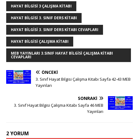
k
r
HAYAT BILGISI 3 ÇALIŞMA KITABI
HAYAT BILGISI 3. SINIF DERS KITABI
HAYAT BILGISI 3. SINIF DERS KITABI CEVAPLARI
HAYAT BILGISI ÇALIŞMA KITABI
MEB YAYINLARI 3.SINIF HAYAT BILGISI ÇALIŞMA KITABI
CEVAPLARI
ÖNCEKI
3. Sınıf Hayat Bilgisi Çalışma Kitabı Sayfa 42-43 MEB
Yayınları
SONRAKI
3. Sınıf Hayat Bilgisi Çalışma Kitabı Sayfa 46 MEB
Yayınları
2 YORUM