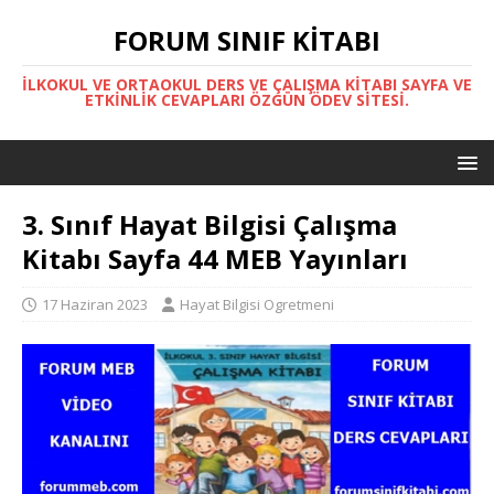
FORUM SINIF KITABI
İLKOKUL VE ORTAOKUL DERS VE ÇALIŞMA KITABI SAYFA VE
ETKINLIK CEVAPLARI ÖZGÜN ÖDEV SITESI.
3. Sınıf Hayat Bilgisi Çalışma
Kitabı Sayfa 44 MEB Yayınları
17 Haziran 2023
Hayat Bilgisi Ogretmeni