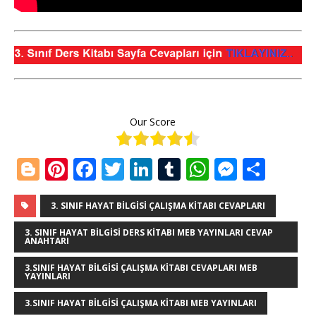
Our Score
Bl
Pi
F
T
Li
T
W
M
S
o
n
a
w
n
u
h
e
h
g
te
c
it
k
m
at
ss
ar
3. SINIF HAYAT BILGISI ÇALIŞMA KITABI CEVAPLARI
g
r
e
te
e
bl
s
e
e
3. SINIF HAYAT BILGISI DERS KITABI MEB YAYINLARI CEVAP
ANAHTARI
e
e
b
r
dI
r
A
n
3.SINIF HAYAT BILGISI ÇALIŞMA KITABI CEVAPLARI MEB
r
st
o
n
p
g
YAYINLARI
o
p
e
3.SINIF HAYAT BILGISI ÇALIŞMA KITABI MEB YAYINLARI