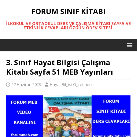
FORUM SINIF KITABI
İLKOKUL VE ORTAOKUL DERS VE ÇALIŞMA KITABI SAYFA VE
ETKINLIK CEVAPLARI ÖZGÜN ÖDEV SITESI.
3. Sınıf Hayat Bilgisi Çalışma
Kitabı Sayfa 51 MEB Yayınları
17 Haziran 2023
Hayat Bilgisi Ogretmeni