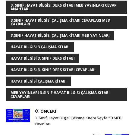
g
r
e
te
e
bl
s
e
e
3. SINIF HAYAT BILGISI DERS KITABI MEB YAYINLARI CEVAP
ANAHTARI
e
e
b
r
dI
r
A
n
3.SINIF HAYAT BILGISI ÇALIŞMA KITABI CEVAPLARI MEB
r
st
o
n
p
g
YAYINLARI
o
p
e
3.SINIF HAYAT BILGISI ÇALIŞMA KITABI MEB YAYINLARI
k
r
HAYAT BILGISI 3 ÇALIŞMA KITABI
HAYAT BILGISI 3. SINIF DERS KITABI
HAYAT BILGISI 3. SINIF DERS KITABI CEVAPLARI
HAYAT BILGISI ÇALIŞMA KITABI
MEB YAYINLARI 3.SINIF HAYAT BILGISI ÇALIŞMA KITABI
CEVAPLARI
ÖNCEKI
3. Sınıf Hayat Bilgisi Çalışma Kitabı Sayfa 50 MEB
Yayınları