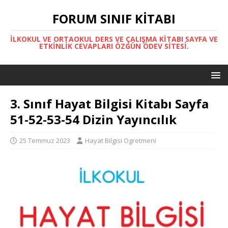
FORUM SINIF KITABI
İLKOKUL VE ORTAOKUL DERS VE ÇALIŞMA KITABI SAYFA VE
ETKINLIK CEVAPLARI ÖZGÜN ÖDEV SITESI.
3. Sınıf Hayat Bilgisi Kitabı Sayfa
51-52-53-54 Dizin Yayıncılık
25 Temmuz 2023
Hayat Bilgisi Ogretmeni