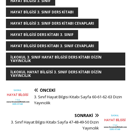
HAYAT BILGISI 3. SINIF
k
r
HAYAT BILGISI 3. SINIF DERS KITABI
HAYAT BILGISI 3. SINIF DERS KITABI CEVAPLARI
HAYAT BILGISI DERS KITABI 3. SINIF
HAYAT BILGISI DERS KITABI 3. SINIF CEVAPLARI
ILKOKUL 3. SINIF HAYAT BILGISI DERS KITABI DIZIN
YAYINCILIK
ILKOKUL HAYAT BILGISI 3. SINIF DERS KITABI DIZIN
YAYINCILIK
ÖNCEKI
3. Sınıf Hayat Bilgisi Kitabı Sayfa 60-61-62-63 Dizin
Yayıncılık
SONRAKI
3. Sınıf Hayat Bilgisi Kitabı Sayfa 47-48-49-50 Dizin
Yayıncılık