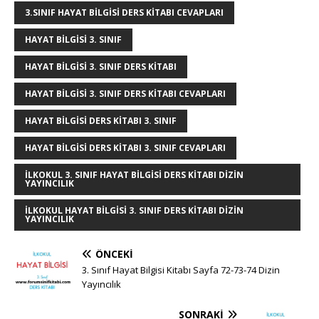
r
st
o
n
p
g
3.SINIF HAYAT BILGISI DERS KITABI CEVAPLARI
o
p
e
HAYAT BILGISI 3. SINIF
k
r
HAYAT BILGISI 3. SINIF DERS KITABI
HAYAT BILGISI 3. SINIF DERS KITABI CEVAPLARI
HAYAT BILGISI DERS KITABI 3. SINIF
HAYAT BILGISI DERS KITABI 3. SINIF CEVAPLARI
ILKOKUL 3. SINIF HAYAT BILGISI DERS KITABI DIZIN
YAYINCILIK
ILKOKUL HAYAT BILGISI 3. SINIF DERS KITABI DIZIN
YAYINCILIK
ÖNCEKI
3. Sınıf Hayat Bilgisi Kitabı Sayfa 72-73-74 Dizin
Yayıncılık
SONRAKI