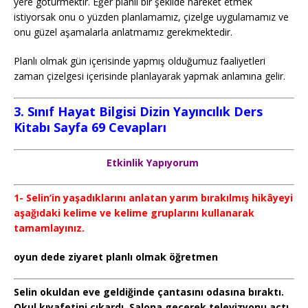
yere götürmektir. Eğer planlı bir şekilde hareket etmek
istiyorsak onu o yüzden planlamamız, çizelge uygulamamız ve
onu güzel aşamalarla anlatmamız gerekmektedir.
Planlı olmak gün içerisinde yapmış olduğumuz faaliyetleri
zaman çizelgesi içerisinde planlayarak yapmak anlamına gelir.
3. Sınıf Hayat Bilgisi Dizin Yayıncılık Ders
Kitabı Sayfa 69 Cevapları
Etkinlik Yapıyorum
1- Selin’in yaşadıklarını anlatan yarım bırakılmış hikâyeyi
aşağıdaki kelime ve kelime gruplarını kullanarak
tamamlayınız.
oyun dede ziyaret planlı olmak öğretmen
Selin okuldan eve geldiğinde çantasını odasına bıraktı.
Okul kıyafetini çıkardı. Salona geçerek televizyonu açtı.