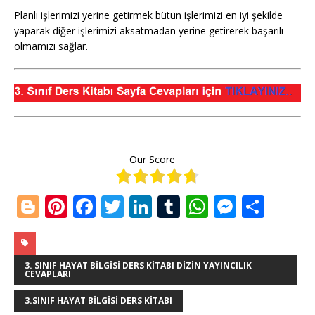
Planlı işlerimizi yerine getirmek bütün işlerimizi en iyi şekilde
yaparak diğer işlerimizi aksatmadan yerine getirerek başarılı
olmamızı sağlar.
Our Score
Bl
Pi
F
T
Li
T
W
M
S
o
n
a
w
n
u
h
e
h
g
te
c
it
k
m
at
ss
ar
g
r
e
te
e
bl
s
e
e
3. SINIF HAYAT BILGISI DERS KITABI DIZIN YAYINCILIK
CEVAPLARI
e
e
b
r
dI
r
A
n
3.SINIF HAYAT BILGISI DERS KITABI