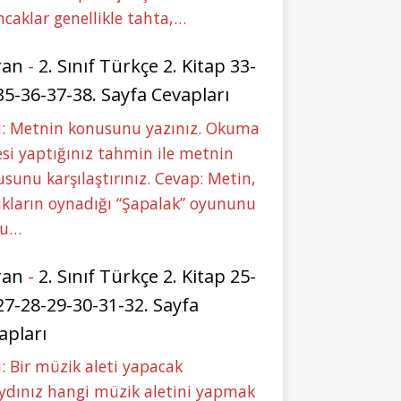
caklar genellikle tahta,…
ran
-
2. Sınıf Türkçe 2. Kitap 33-
35-36-37-38. Sayfa Cevapları
u: Metnin konusunu yazınız. Okuma
si yaptığınız tahmin ile metnin
sunu karşılaştırınız. Cevap: Metin,
kların oynadığı “Şapalak” oyununu
bu…
ran
-
2. Sınıf Türkçe 2. Kitap 25-
27-28-29-30-31-32. Sayfa
apları
: Bir müzik aleti yapacak
ydınız hangi müzik aletini yapmak