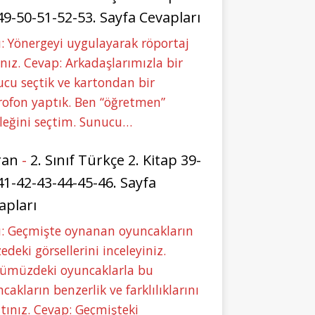
49-50-51-52-53. Sayfa Cevapları
: Yönergeyi uygulayarak röportaj
nız. Cevap: Arkadaşlarımızla bir
cu seçtik ve kartondan bir
ofon yaptık. Ben “öğretmen”
leğini seçtim. Sunucu…
ran
-
2. Sınıf Türkçe 2. Kitap 39-
41-42-43-44-45-46. Sayfa
apları
u: Geçmişte oynanan oyuncakların
deki görsellerini inceleyiniz.
ümüzdeki oyuncaklarla bu
cakların benzerlik ve farklılıklarını
tınız. Cevap: Geçmişteki