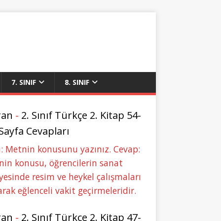
7. SINIF
8. SINIF
ran
-
2. Sınıf Türkçe 2. Kitap 54-
 Sayfa Cevapları
: Metnin konusunu yazınız. Cevap:
in konusu, öğrencilerin sanat
yesinde resim ve heykel çalışmaları
rak eğlenceli vakit geçirmeleridir.
ran
-
2. Sınıf Türkçe 2. Kitap 47-