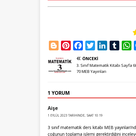
Bl
Pi
F
T
Li
T
o
n
a
w
n
u
ÖNCEKI
g
te
c
it
k
m
3. Sınıf Matematik Kitabı Sayfa 6
g
r
e
te
e
bl
70 MEB Yayınları
e
e
b
r
dI
r
r
st
o
n
1 YORUM
o
Aişe
k
1 EYLÜL 2023 TARIHINDE, SAAT 10:19
3 sınıf matematik ders kitabı MEB yayınları
çoğunun toplama işlemi gerektirdiğini incel