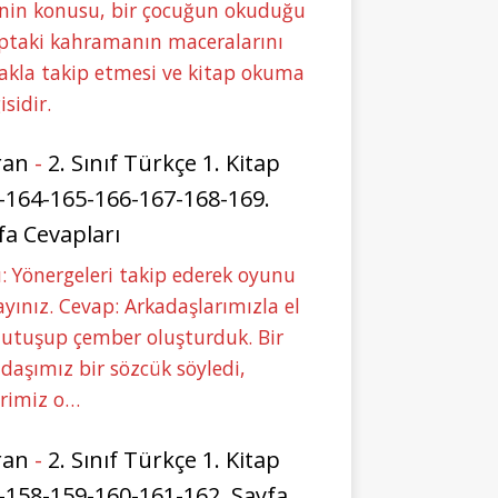
nin konusu, bir çocuğun okuduğu
ptaki kahramanın maceralarını
akla takip etmesi ve kitap okuma
isidir.
ran
-
2. Sınıf Türkçe 1. Kitap
-164-165-166-167-168-169.
fa Cevapları
: Yönergeleri takip ederek oyunu
yınız. Cevap: Arkadaşlarımızla el
tutuşup çember oluşturduk. Bir
daşımız bir sözcük söyledi,
erimiz o…
ran
-
2. Sınıf Türkçe 1. Kitap
-158-159-160-161-162. Sayfa