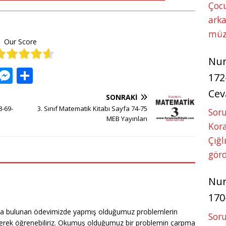
Çoc
arka
müz
Our Score
Nu
W
M
S
172
h
e
h
Cev
SONRAKI
at
ss
ar
8-69-
3. Sınıf Matematik Kitabı Sayfa 74-75
Soru
s
e
e
MEB Yayınları
Kora
A
n
Çığl
p
g
görd
p
e
Nu
r
170
’nda bulunan ödevimizde yapmış olduğumuz problemlerin
Soru
eyerek öğrenebiliriz. Okumuş olduğumuz bir problemin çarpma