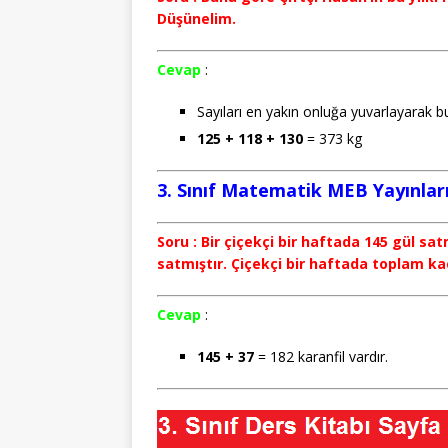
Düşünelim.
Cevap
:
Sayıları en yakın onluğa yuvarlayarak bul
125 + 118 + 130
= 373 kg
3. Sınıf Matematik MEB Yayınları
Soru : Bir çiçekçi bir haftada 145 gül sat
satmıştır. Çiçekçi bir haftada toplam ka
Cevap
:
145 + 37
= 182 karanfil vardır.