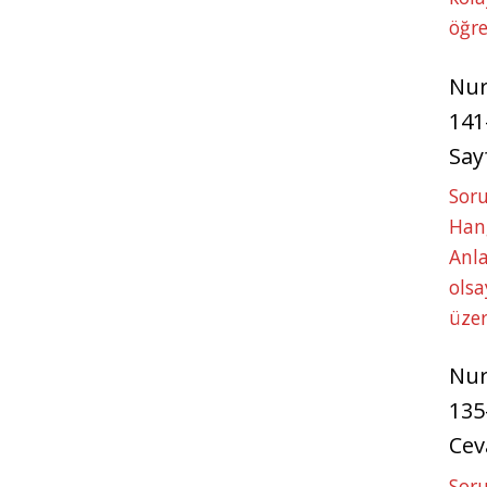
öğre
Nu
141
Say
Soru
Hang
Anla
ols
üze
Nu
135
Cev
Soru