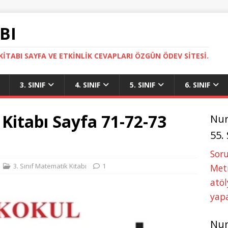
BI
ITABI SAYFA VE ETKINLIK CEVAPLARI ÖZGÜN ÖDEV SITESI.
3. SINIF
4. SINIF
5. SINIF
6. SINIF
 Kitabı Sayfa 71-72-73
Nu
55.
Soru
3. Sınıf Matematik Kitabı
1
Metn
atöl
yapa
Nu