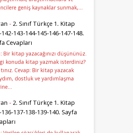
ncilere geniş kaynaklar sunmak,…
ran
-
2. Sınıf Türkçe 1. Kitap
-142-143-144-145-146-147-148.
fa Cevapları
: Bir kitap yazacağınızı düşününüz.
i konuda kitap yazmak isterdiniz?
tınız. Cevap: Bir kitap yazacak
aydım, dostluk ve yardımlaşma
rine…
ran
-
2. Sınıf Türkçe 1. Kitap
-136-137-138-139-140. Sayfa
apları
: Verilen sözcükleri de kullanarak