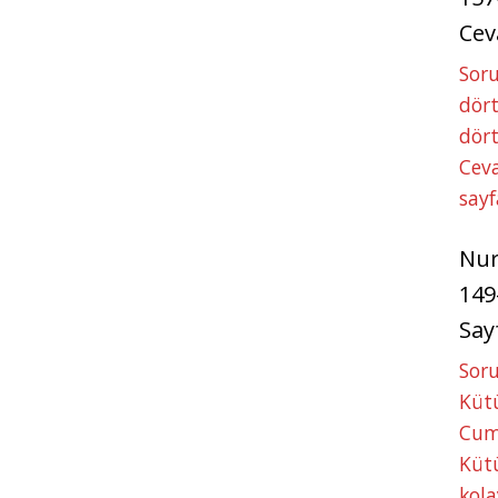
Cev
Soru
dört
dört
Ceva
sayf
Nu
149
Say
Soru
Kütü
Cum
Kütü
kola