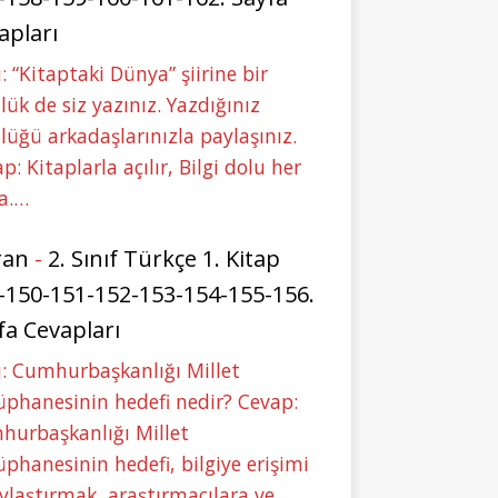
apları
: “Kitaptaki Dünya” şiirine bir
lük de siz yazınız. Yazdığınız
lüğü arkadaşlarınızla paylaşınız.
p: Kitaplarla açılır, Bilgi dolu her
a.…
ran
-
2. Sınıf Türkçe 1. Kitap
-150-151-152-153-154-155-156.
fa Cevapları
: Cumhurbaşkanlığı Millet
phanesinin hedefi nedir? Cevap:
hurbaşkanlığı Millet
phanesinin hedefi, bilgiye erişimi
ylaştırmak, araştırmacılara ve