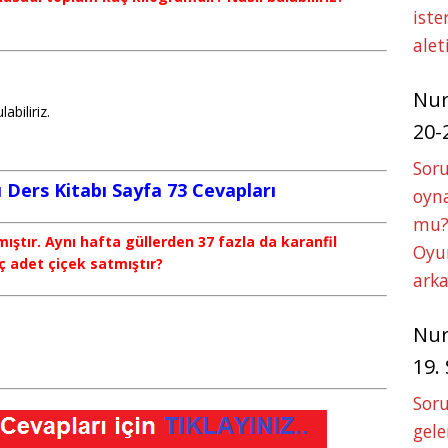
iste
alet
Nu
abiliriz.
20-
Soru
 Ders Kitabı Sayfa 73 Cevapları
oyna
mu?
mıştır. Aynı hafta güllerden 37 fazla da karanfil
Oyun
ç adet çiçek satmıştır?
arka
Nu
19.
Soru
gele