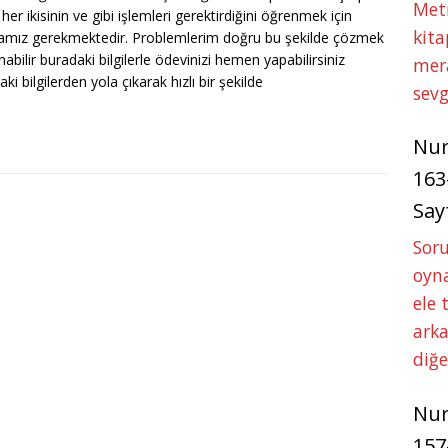
Met
er ikisinin ve gibi işlemleri gerektirdiğini öğrenmek için
kita
lamamız gerekmektedir. Problemlerim doğru bu şekilde çözmek
abilir buradaki bilgilerle ödevinizi hemen yapabilirsiniz
mer
i bilgilerden yola çıkarak hızlı bir şekilde
sevg
Nu
163
Say
Soru
oyna
ele 
arka
diğ
Nu
157