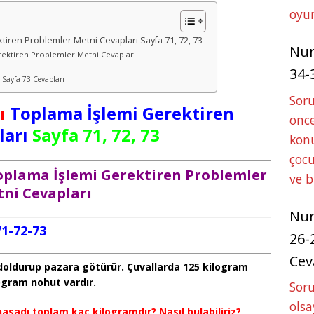
oyun
ktiren Problemler Metni Cevapları Sayfa 71, 72, 73
Nu
erektiren Problemler Metni Cevapları
34-
 Sayfa 73 Cevapları
Sor
ı
Toplama İşlemi Gerektiren
önce
ları
Sayfa 71, 72, 73
konu
çocu
Toplama İşlemi Gerektiren Problemler
ve 
ni Cevapları
Nu
71-72-73
26-
Cev
a doldurup pazara götürür. Çuvallarda 125 kilogram
ogram nohut vardır.
Soru
olsa
hasadı toplam kaç kilogramdır? Nasıl bulabiliriz?