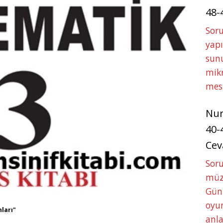
48-
Soru
yapı
sunu
mikr
mes
Nu
40-
Cev
Sor
müze
Gün
oyun
nları"
anla