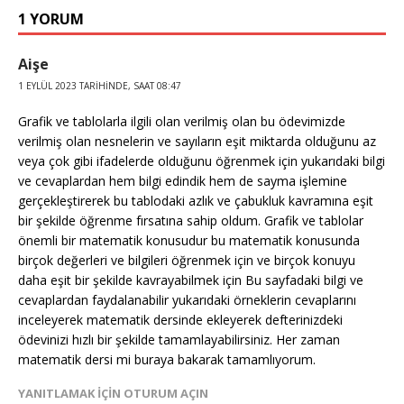
k
r
1 YORUM
Aişe
1 EYLÜL 2023 TARIHINDE, SAAT 08:47
Grafik ve tablolarla ilgili olan verilmiş olan bu ödevimizde
verilmiş olan nesnelerin ve sayıların eşit miktarda olduğunu az
veya çok gibi ifadelerde olduğunu öğrenmek için yukarıdaki bilgi
ve cevaplardan hem bilgi edindik hem de sayma işlemine
gerçekleştirerek bu tablodaki azlık ve çabukluk kavramına eşit
bir şekilde öğrenme fırsatına sahip oldum. Grafik ve tablolar
önemli bir matematik konusudur bu matematik konusunda
birçok değerleri ve bilgileri öğrenmek için ve birçok konuyu
daha eşit bir şekilde kavrayabilmek için Bu sayfadaki bilgi ve
cevaplardan faydalanabilir yukarıdaki örneklerin cevaplarını
inceleyerek matematik dersinde ekleyerek defterinizdeki
ödevinizi hızlı bir şekilde tamamlayabilirsiniz. Her zaman
matematik dersi mi buraya bakarak tamamlıyorum.
YANITLAMAK IÇIN OTURUM AÇIN