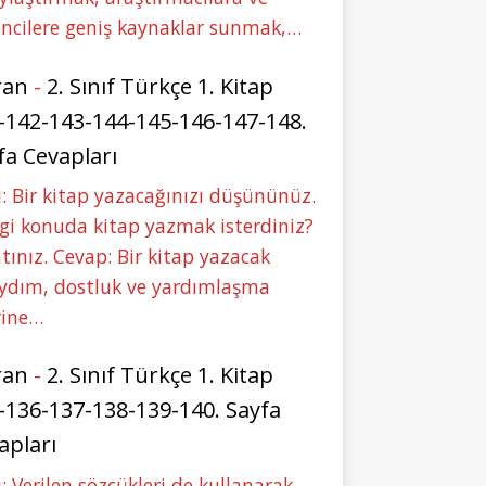
ncilere geniş kaynaklar sunmak,…
ran
-
2. Sınıf Türkçe 1. Kitap
-142-143-144-145-146-147-148.
fa Cevapları
: Bir kitap yazacağınızı düşününüz.
i konuda kitap yazmak isterdiniz?
tınız. Cevap: Bir kitap yazacak
aydım, dostluk ve yardımlaşma
rine…
ran
-
2. Sınıf Türkçe 1. Kitap
-136-137-138-139-140. Sayfa
apları
: Verilen sözcükleri de kullanarak