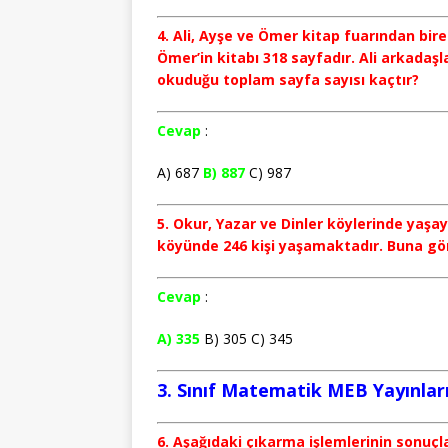
4. Ali, Ayşe ve Ömer kitap fuarından birer 
Ömer’in kitabı 318 sayfadır. Ali arkadaşla
okuduğu toplam sayfa sayısı kaçtır?
Cevap
:
A) 687
B) 887
C) 987
5. Okur, Yazar ve Dinler köylerinde yaşa
köyünde 246 kişi yaşamaktadır. Buna gör
Cevap
:
A) 335
B) 305 C) 345
3. Sınıf Matematik MEB Yayınları
6. Aşağıdaki çıkarma işlemlerinin sonuçl