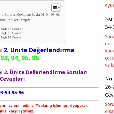
oyun
me Soruları Cevapları Sayfa 93, 94, 95, 96
Nu
irme Soruları Cevapları
34-
 Sayfa 94 Cevapları
 Sayfa 95 Cevapları
Sor
 Sayfa 96 Cevapları
önce
ı
2. Ünite Değerlendirme
konu
93, 94, 95, 96
çocu
ve 
bı 2. Ünite Değerlendirme Soruları
Nu
Cevapları
26-
93-94-95-96
Cev
Soru
arını tahmin ediniz. Toplama işlemlerini yaparak
olsa
izi karşılaştırınız.