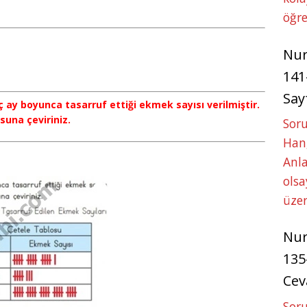
öğre
Nu
141
Say
üç ay boyunca tasarruf ettiği ekmek sayısı verilmiştir.
osuna çeviriniz.
Soru
Hang
Anla
ols
üze
Nu
135
Cev
Soru