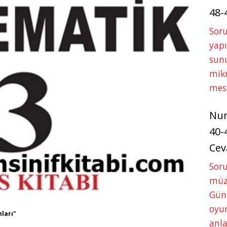
48-
Soru
yapı
sunu
mikr
mes
Nu
40-
Cev
Sor
müze
Gün
oyun
nları"
anla