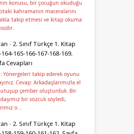
nin konusu, bir çocuğun okuduğu
ptaki kahramanın maceralarını
akla takip etmesi ve kitap okuma
isidir.
ran
-
2. Sınıf Türkçe 1. Kitap
-164-165-166-167-168-169.
fa Cevapları
: Yönergeleri takip ederek oyunu
yınız. Cevap: Arkadaşlarımızla el
tutuşup çember oluşturduk. Bir
daşımız bir sözcük söyledi,
erimiz o…
ran
-
2. Sınıf Türkçe 1. Kitap
-158-159-160-161-162. Sayfa