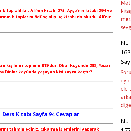
Met
kita
kitap aldılar. Ali’nin kitabı 275, Ayşe’nin kitabı 294 ve
rının kitaplarını ödünç alıp üç kitabı da okudu. Ali’nin
mer
sevg
Nu
163
Say
yan kişilerin toplamı 819’dur. Okur köyünde 238, Yazar
Soru
e Dinler köyünde yaşayan kişi sayısı kaçtır?
oyna
ele 
arka
diğ
 Ders Kitabı Sayfa 94 Cevapları
Nu
arını tahmin ediniz. Çıkarma işlemlerini yaparak
157