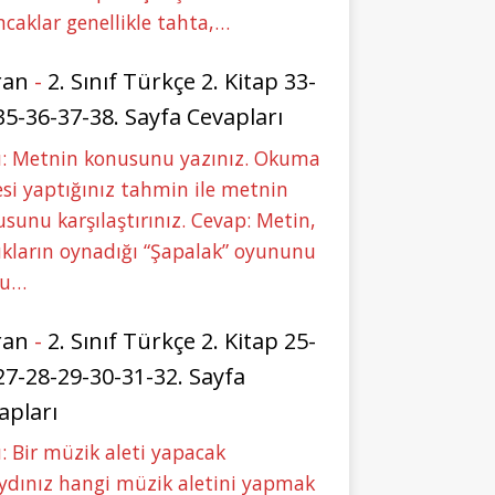
caklar genellikle tahta,…
ran
-
2. Sınıf Türkçe 2. Kitap 33-
35-36-37-38. Sayfa Cevapları
u: Metnin konusunu yazınız. Okuma
si yaptığınız tahmin ile metnin
sunu karşılaştırınız. Cevap: Metin,
kların oynadığı “Şapalak” oyununu
bu…
ran
-
2. Sınıf Türkçe 2. Kitap 25-
27-28-29-30-31-32. Sayfa
apları
: Bir müzik aleti yapacak
ydınız hangi müzik aletini yapmak