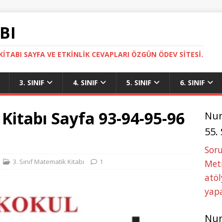
BI
ITABI SAYFA VE ETKINLIK CEVAPLARI ÖZGÜN ÖDEV SITESI.
3. SINIF
4. SINIF
5. SINIF
6. SINIF
 Kitabı Sayfa 93-94-95-96
Nu
55.
Soru
3. Sınıf Matematik Kitabı
1
Metn
atöl
yapa
Nu