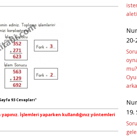
iste
alet
Nu
20-
Soru
oyna
mu?
Oyun
arka
Sayfa 93 Cevapları”
Nu
19.
 yapınız. İşlemleri yaparken kullandığınız yöntemleri
Soru
gele