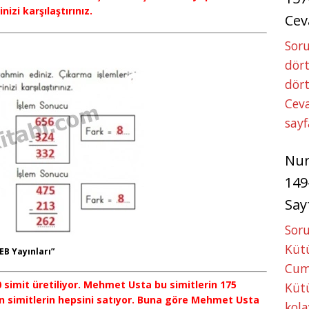
izi karşılaştırınız.
Cev
Soru
dört
dört
Ceva
sayf
Nu
149
Say
Soru
Kütü
EB Yayınları”
Cum
 simit üretiliyor. Mehmet Usta bu simitlerin 175
Kütü
lan simitlerin hepsini satıyor. Buna göre Mehmet Usta
kola