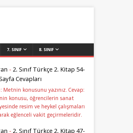
7. SINIF
8. SINIF
ran
-
2. Sınıf Türkçe 2. Kitap 54-
 Sayfa Cevapları
: Metnin konusunu yazınız. Cevap:
in konusu, öğrencilerin sanat
yesinde resim ve heykel çalışmaları
rak eğlenceli vakit geçirmeleridir.
ran
-
2. Sınıf Türkçe 2. Kitap 47-