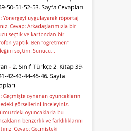
49-50-51-52-53. Sayfa Cevapları
: Yönergeyi uygulayarak röportaj
nız. Cevap: Arkadaşlarımızla bir
cu seçtik ve kartondan bir
ofon yaptık. Ben “öğretmen”
leğini seçtim. Sunucu…
ran
-
2. Sınıf Türkçe 2. Kitap 39-
41-42-43-44-45-46. Sayfa
apları
u: Geçmişte oynanan oyuncakların
deki görsellerini inceleyiniz.
ümüzdeki oyuncaklarla bu
cakların benzerlik ve farklılıklarını
tınız. Cevap: Geçmişteki