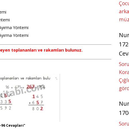
Çoc
arka
temi
müz
ntemi
Ayırma Yöntemi
Nu
Ayırma Yöntemi
172
meyen toplananları ve rakamları bulunuz.
Cev
Soru
Kora
Çığl
görd
Nu
170
Soru
-96 Cevapları”