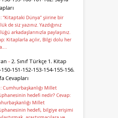
apları
: “Kitaptaki Dünya” şiirine bir
lük de siz yazınız. Yazdığınız
lüğü arkadaşlarınızla paylaşınız.
p: Kitaplarla açılır, Bilgi dolu her
a.…
ran
-
2. Sınıf Türkçe 1. Kitap
-150-151-152-153-154-155-156.
fa Cevapları
: Cumhurbaşkanlığı Millet
phanesinin hedefi nedir? Cevap:
hurbaşkanlığı Millet
phanesinin hedefi, bilgiye erişimi
ylaştırmak, araştırmacılara ve