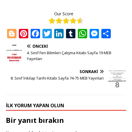
Our Score
Bl
Pi
F
T
Li
T
W
M
S
o
n
a
w
n
u
h
e
h
ÖNCEKI
g
te
c
it
k
m
at
ss
ar
4. Sınıf Fen Bilimleri Çalışma Kitabı Sayfa 19 MEB
g
r
e
te
e
bl
s
e
e
Yayınları
e
e
b
r
dI
r
A
n
SONRAKI
r
st
o
n
p
g
8. Sınıf İnkılap Tarihi Kitabı Sayfa 74-75 MEB Yayınları
o
p
e
k
r
İLK YORUM YAPAN OLUN
Bir yanıt bırakın