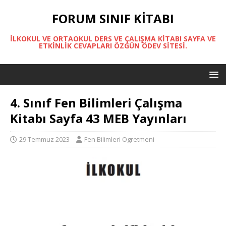
FORUM SINIF KITABI
İLKOKUL VE ORTAOKUL DERS VE ÇALIŞMA KITABI SAYFA VE
ETKINLIK CEVAPLARI ÖZGÜN ÖDEV SITESI.
4. Sınıf Fen Bilimleri Çalışma
Kitabı Sayfa 43 MEB Yayınları
29 Temmuz 2023
Fen Bilimleri Ogretmeni