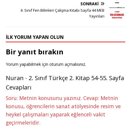
e
e
b
r
dI
r
A
n
SONRAKI
r
st
o
n
p
g
4. Sınıf Fen Bilimleri Çalışma Kitabı Sayfa 44 MEB
Yayınları
o
p
e
k
r
İLK YORUM YAPAN OLUN
Bir yanıt bırakın
Yorum yapabilmek için
oturum açmalısınız
.
Nuran
-
2. Sınıf Türkçe 2. Kitap 54-55. Sayfa
Cevapları
Soru: Metnin konusunu yazınız. Cevap: Metnin
konusu, öğrencilerin sanat atölyesinde resim ve
heykel çalışmaları yaparak eğlenceli vakit
geçirmeleridir.