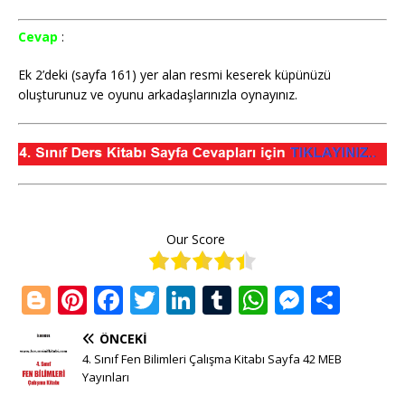
Cevap
:
Ek 2’deki (sayfa 161) yer alan resmi keserek küpünüzü
oluşturunuz ve oyunu arkadaşlarınızla oynayınız.
Our Score
Bl
Pi
F
T
Li
T
W
M
S
o
n
a
w
n
u
h
e
h
ÖNCEKI
g
te
c
it
k
m
at
ss
ar
4. Sınıf Fen Bilimleri Çalışma Kitabı Sayfa 42 MEB
g
r
e
te
e
bl
s
e
e
Yayınları