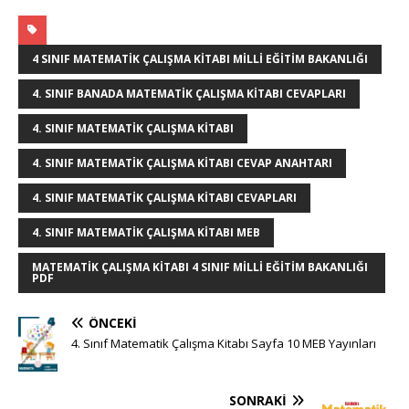
o
n
a
w
n
u
h
e
h
g
te
c
it
k
m
at
ss
ar
g
r
e
te
e
bl
s
e
e
4 SINIF MATEMATIK ÇALIŞMA KITABI MILLI EĞITIM BAKANLIĞI
e
e
b
r
dI
r
A
n
4. SINIF BANADA MATEMATIK ÇALIŞMA KITABI CEVAPLARI
r
st
o
n
p
g
4. SINIF MATEMATIK ÇALIŞMA KITABI
o
p
e
4. SINIF MATEMATIK ÇALIŞMA KITABI CEVAP ANAHTARI
k
r
4. SINIF MATEMATIK ÇALIŞMA KITABI CEVAPLARI
4. SINIF MATEMATIK ÇALIŞMA KITABI MEB
MATEMATIK ÇALIŞMA KITABI 4 SINIF MILLI EĞITIM BAKANLIĞI
PDF
ÖNCEKI
4. Sınıf Matematik Çalışma Kitabı Sayfa 10 MEB Yayınları
SONRAKI