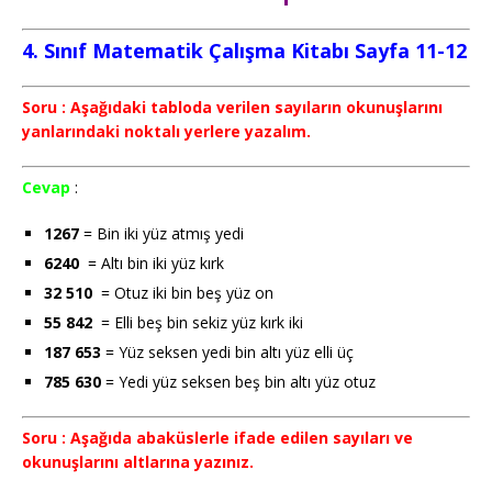
4. Sınıf Matematik Çalışma Kitabı Sayfa 11-12
Soru : Aşağıdaki tabloda verilen sayıların okunuşlarını
yanlarındaki noktalı yerlere yazalım.
Cevap
:
1267
= Bin iki yüz atmış yedi
6240
= Altı bin iki yüz kırk
32 510
= Otuz iki bin beş yüz on
55 842
= Elli beş bin sekiz yüz kırk iki
187 653
= Yüz seksen yedi bin altı yüz elli üç
785 630
= Yedi yüz seksen beş bin altı yüz otuz
Soru : Aşağıda abaküslerle ifade edilen sayıları ve
okunuşlarını altlarına yazınız.