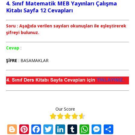
4. Sınıf Matematik MEB Yayınları Çalışma
Kitabı Sayfa 12 Cevapları
Soru : Aşağıda verilen sayıları okunuşları ile eşleştirerek
şifreyi bulunuz.
Cevap
:
ŞİFRE
: BASAMAKLAR
Our Score
Bl
Pi
F
T
Li
T
W
M
S