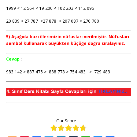
1999 < 12 564 < 19 200 < 102 203 < 112 095
20 839 < 27 787 <27 878 < 207 087 < 270 780
5) Aşağıda bazı illerimizin nüfusları verilmiştir. Nüfusları
sembol kullanarak büyükten küçüğe doğru sıralayınız.
Cevap
:
983 142 > 887 475 > 838 778 > 754 483 > 729 483
Our Score