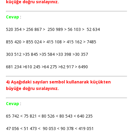
küçüğe doğru sıralayınız.
Cevap
:
520 354 > 256 867 > 250 989 > 56 103 > 52 634
855 420 > 855 024 > 415 108 > 415 162 > 7485
303 512 >35 845 >35 584 >33 398 >30 357
681 234 >610 245 >64 275 >62 917 > 6490
4) Aşağıdaki sayıları sembol kullanarak küçükten
büyüğe doğru sıralayınız.
Cevap
:
65 742 < 75 821 < 80 526 < 80 543 < 640 235
47 056 < 51 473 < 90 053 < 90 378 < 419 051