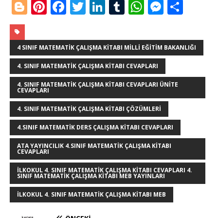
Bl
Pi
F
T
Li
T
W
M
S
o
n
a
w
n
u
h
e
h
g
te
c
it
k
m
at
ss
ar
g
r
e
te
e
bl
s
e
e
4 SINIF MATEMATIK ÇALIŞMA KITABI MILLI EĞITIM BAKANLIĞI
e
e
b
r
dI
r
A
n
4. SINIF MATEMATIK ÇALIŞMA KITABI CEVAPLARI
r
st
o
n
p
g
4. SINIF MATEMATIK ÇALIŞMA KITABI CEVAPLARI ÜNITE
CEVAPLARI
o
p
e
4. SINIF MATEMATIK ÇALIŞMA KITABI ÇÖZÜMLERI
k
r
4.SINIF MATEMATIK DERS ÇALIŞMA KITABI CEVAPLARI
ATA YAYINCILIK 4.SINIF MATEMATIK ÇALIŞMA KITABI
CEVAPLARI
ILKOKUL 4. SINIF MATEMATIK ÇALIŞMA KITABI CEVAPLARI 4.
SINIF MATEMATIK ÇALIŞMA KITABI MEB YAYINLARI
İLKOKUL 4. SINIF MATEMATIK ÇALIŞMA KITABI MEB