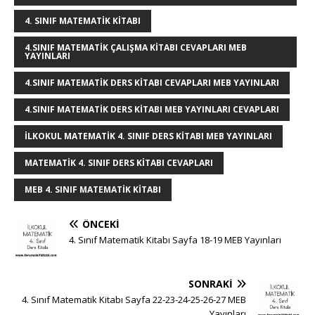
r
st
o
n
p
g
o
p
e
4. SINIF MATEMATIK KITABI
k
r
4.SINIF MATEMATIK ÇALIŞMA KITABI CEVAPLARI MEB
YAYINLARI
4.SINIF MATEMATIK DERS KITABI CEVAPLARI MEB YAYINLARI
4.SINIF MATEMATIK DERS KITABI MEB YAYINLARI CEVAPLARI
ILKOKUL MATEMATIK 4. SINIF DERS KITABI MEB YAYINLARI
MATEMATIK 4. SINIF DERS KITABI CEVAPLARI
MEB 4. SINIF MATEMATIK KITABI
ÖNCEKI
4. Sınıf Matematik Kitabı Sayfa 18-19 MEB Yayınları
SONRAKI
4. Sınıf Matematik Kitabı Sayfa 22-23-24-25-26-27 MEB
Yayınları