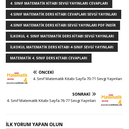
4. SINIF MATEMATIK KITABI SEVGI YAYINLARI CEVAPLARI
o
p
e
4.SINIF MATEMATIK DERS KITABI CEVAPLARI SEVGI YAYINLARI
k
r
4.SINIF MATEMATIK DERS KITABI SEVGI YAYINLARI PDF INDIR
ILKOKUL 4. SINIF MATEMATIK DERS KITABI SEVGI YAYINLARI
ILKOKUL MATEMATIK DERS KITABI 4-SINIF SEVGI YAYINLARI
MATEMATIK 4. SINIF DERS KITABI CEVAPLARI
ÖNCEKI
4. Sınıf Matematik Kitabı Sayfa 70-71 Sevgi Yayınları
SONRAKI
4. Sınıf Matematik Kitabı Sayfa 76-77 Sevgi Yayınları
İLK YORUM YAPAN OLUN