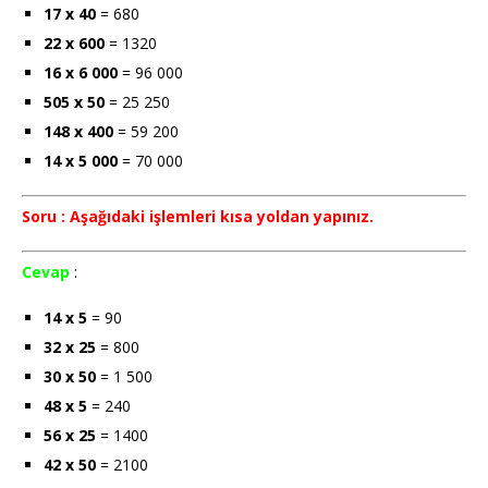
17 x 40
= 680
22 x 600
= 1320
16 x 6 000
= 96 000
505 x 50
= 25 250
148 x 400
= 59 200
14 x 5 000
= 70 000
Soru : Aşağıdaki işlemleri kısa yoldan yapınız.
Cevap
:
14 x 5
= 90
32 x 25
= 800
30 x 50
= 1 500
48 x 5
= 240
56 x 25
= 1400
42 x 50
= 2100