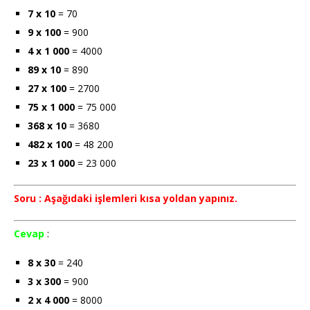
7 x 10
= 70
9 x 100
= 900
4 x 1 000
= 4000
89 x 10
= 890
27 x 100
= 2700
75 x 1 000
= 75 000
368 x 10
= 3680
482 x 100
= 48 200
23 x 1 000
= 23 000
Soru : Aşağıdaki işlemleri kısa yoldan yapınız.
Cevap
:
8 x 30
= 240
3 x 300
= 900
2 x 4 000
= 8000