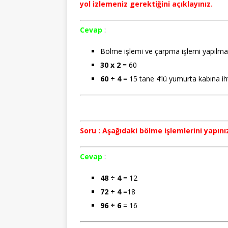
yol izlemeniz gerektiğini açıklayınız.
Cevap
:
Bölme işlemi ve çarpma işlemi yapılmas
30 x 2
= 60
60 ÷ 4
= 15 tane 4’lü yumurta kabına iht
Soru : Aşağıdaki bölme işlemlerini yapını
Cevap
:
48 ÷ 4
= 12
72 ÷ 4
=18
96 ÷ 6
= 16