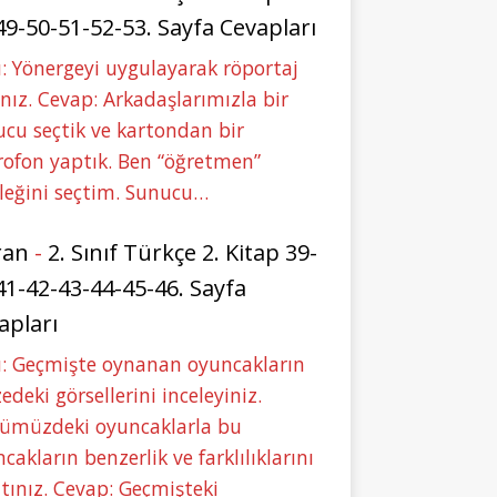
49-50-51-52-53. Sayfa Cevapları
: Yönergeyi uygulayarak röportaj
nız. Cevap: Arkadaşlarımızla bir
cu seçtik ve kartondan bir
ofon yaptık. Ben “öğretmen”
leğini seçtim. Sunucu…
ran
-
2. Sınıf Türkçe 2. Kitap 39-
41-42-43-44-45-46. Sayfa
apları
u: Geçmişte oynanan oyuncakların
deki görsellerini inceleyiniz.
ümüzdeki oyuncaklarla bu
cakların benzerlik ve farklılıklarını
tınız. Cevap: Geçmişteki