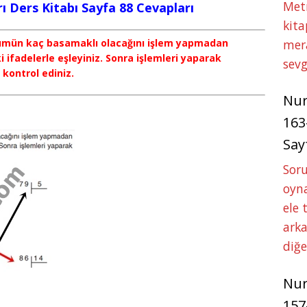
Met
rı Ders Kitabı Sayfa 88 Cevapları
kita
ölümün kaç basamaklı olacağını işlem yapmadan
mer
i ifadelerle eşleyiniz. Sonra işlemleri yaparak
sevg
 kontrol ediniz.
Nu
163
Say
Soru
oyna
ele 
arka
diğ
Nu
157