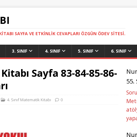
BI
ITABI SAYFA VE ETKINLIK CEVAPLARI ÖZGÜN ÖDEV SITESI.
3. SINIF
4. SINIF
5. SINIF
6. SINIF
 Kitabı Sayfa 83-84-85-86-
Nu
55.
rı
Soru
4. Sınıf Matematik Kitabı
0
Metn
atöl
yapa
Nu