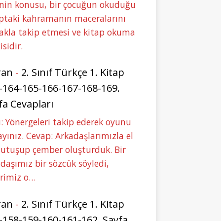
nin konusu, bir çocuğun okuduğu
ptaki kahramanın maceralarını
akla takip etmesi ve kitap okuma
isidir.
ran
-
2. Sınıf Türkçe 1. Kitap
-164-165-166-167-168-169.
fa Cevapları
: Yönergeleri takip ederek oyunu
yınız. Cevap: Arkadaşlarımızla el
tutuşup çember oluşturduk. Bir
daşımız bir sözcük söyledi,
erimiz o…
ran
-
2. Sınıf Türkçe 1. Kitap
-158-159-160-161-162. Sayfa