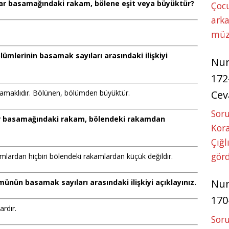
lar basamağındaki rakam, bölene eşit veya büyüktür?
Çoc
arka
müz
ölümlerinin basamak sayıları arasındaki ilişkiyi
Nu
172
Cev
samaklıdır. Bölünen, bölümden büyüktür.
Soru
lar basamağındaki rakam, bölendeki rakamdan
Kora
Çığl
görd
lardan hiçbiri bölendeki rakamlardan küçük değildir.
Nu
münün basamak sayıları arasındaki ilişkiyi açıklayınız.
170
ardır.
Soru