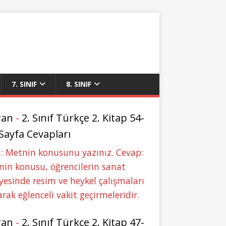
7. SINIF
8. SINIF
ran
-
2. Sınıf Türkçe 2. Kitap 54-
 Sayfa Cevapları
: Metnin konusunu yazınız. Cevap:
in konusu, öğrencilerin sanat
yesinde resim ve heykel çalışmaları
rak eğlenceli vakit geçirmeleridir.
ran
-
2. Sınıf Türkçe 2. Kitap 47-