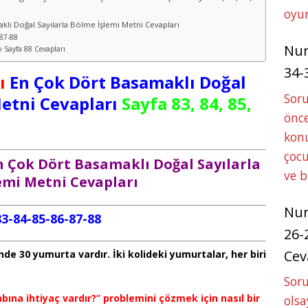
oyun
aklı Doğal Sayılarla Bölme İşlemi Metni Cevapları
-87-88
Nu
bı Sayfa 88 Cevapları
34-
ı
En Çok Dört Basamaklı Doğal
Sor
Metni Cevapları
Sayfa 83, 84, 85,
önce
konu
çocu
En Çok Dört Basamaklı Doğal Sayılarla
ve 
emi Metni Cevapları
Nu
83-84-85-86-87-88
26-
Cev
nde 30 yumurta vardır. İki kolideki yumurtalar, her biri
Soru
abına ihtiyaç vardır?” problemini çözmek için nasıl bir
olsa