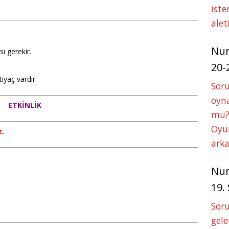
iste
alet
Nu
ı gerekir.
20-
iyaç vardır
Soru
oyna
ETKİNLİK
mu?
Oyun
z.
arka
Nu
19.
Soru
gele