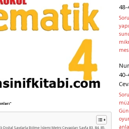
48-
Soru
yapı
sunu
mikr
mes
Nu
40-
Cev
Sor
müze
ınları"
Gün
oyun
anla
ı Doğal Sayılarla Bölme İşlemi Metni Cevapları Sayfa 83, 84, 85,