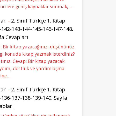
ncilere geniş kaynaklar sunmak,…
ran
-
2. Sınıf Türkçe 1. Kitap
-142-143-144-145-146-147-148.
fa Cevapları
: Bir kitap yazacağınızı düşününüz.
i konuda kitap yazmak isterdiniz?
tınız. Cevap: Bir kitap yazacak
aydım, dostluk ve yardımlaşma
rine…
ran
-
2. Sınıf Türkçe 1. Kitap
-136-137-138-139-140. Sayfa
apları
: Verilen sözcükleri de kullanarak