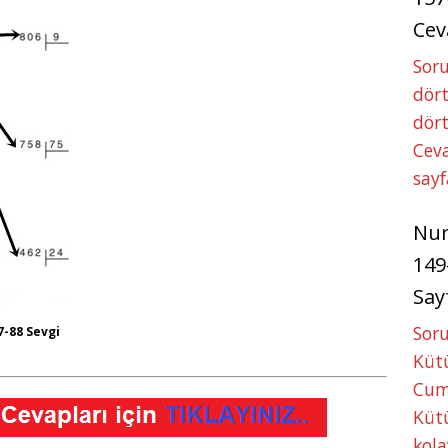
Cev
Soru
dört
dört
Ceva
sayf
Nu
149
Say
Soru
7-88 Sevgi
Kütü
Cum
Kütü
kola