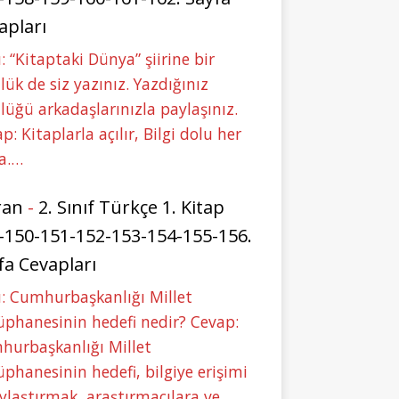
apları
: “Kitaptaki Dünya” şiirine bir
lük de siz yazınız. Yazdığınız
lüğü arkadaşlarınızla paylaşınız.
p: Kitaplarla açılır, Bilgi dolu her
a.…
ran
-
2. Sınıf Türkçe 1. Kitap
-150-151-152-153-154-155-156.
fa Cevapları
: Cumhurbaşkanlığı Millet
phanesinin hedefi nedir? Cevap:
hurbaşkanlığı Millet
phanesinin hedefi, bilgiye erişimi
ylaştırmak, araştırmacılara ve