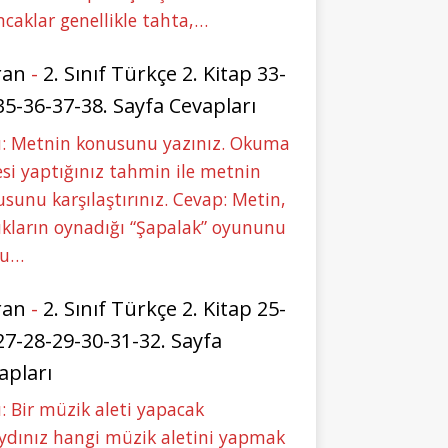
caklar genellikle tahta,…
ran
-
2. Sınıf Türkçe 2. Kitap 33-
35-36-37-38. Sayfa Cevapları
u: Metnin konusunu yazınız. Okuma
si yaptığınız tahmin ile metnin
sunu karşılaştırınız. Cevap: Metin,
kların oynadığı “Şapalak” oyununu
bu…
ran
-
2. Sınıf Türkçe 2. Kitap 25-
27-28-29-30-31-32. Sayfa
apları
: Bir müzik aleti yapacak
ydınız hangi müzik aletini yapmak