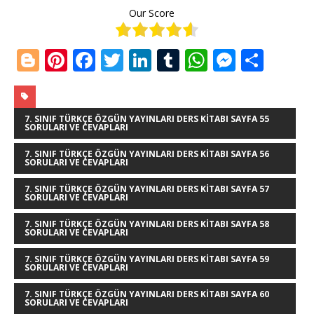
Our Score
Bl
Pi
F
T
Li
T
W
M
S
o
n
a
w
n
u
h
e
h
g
te
c
it
k
m
at
ss
ar
g
r
e
te
e
bl
s
e
e
7. SINIF TÜRKÇE ÖZGÜN YAYINLARI DERS KITABI SAYFA 55
SORULARI VE CEVAPLARI
e
e
b
r
dI
r
A
n
7. SINIF TÜRKÇE ÖZGÜN YAYINLARI DERS KITABI SAYFA 56
SORULARI VE CEVAPLARI
r
st
o
n
p
g
o
p
e
7. SINIF TÜRKÇE ÖZGÜN YAYINLARI DERS KITABI SAYFA 57
SORULARI VE CEVAPLARI
k
r
7. SINIF TÜRKÇE ÖZGÜN YAYINLARI DERS KITABI SAYFA 58
SORULARI VE CEVAPLARI
7. SINIF TÜRKÇE ÖZGÜN YAYINLARI DERS KITABI SAYFA 59
SORULARI VE CEVAPLARI
7. SINIF TÜRKÇE ÖZGÜN YAYINLARI DERS KITABI SAYFA 60
SORULARI VE CEVAPLARI