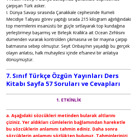
çarpışan Türk asker.
I. Dünya Savaşı sırasında Çanakkale cephesinde Rumeli
Mecidiye Tabyası görev yaptığı sırada 215 kilogram ağırlığındaki
top mermilerini insanüstü bir güçle sırtlayarak top kundağına
yerleştirmeyi başarmış ve Birleşik Krallık’a ait Ocean Zırhlısını
dümenden vurarak kontrolden çıkmasına ve bir mayına çarpıp
batmasına sebep olmuştur. Seyit Onbaşı’nın yaşadığı bu gerçek
olayın anlatısı, halk muhayilesi içinde efsanevi bir anlatıya
dönüşmüştür.
7. Sınıf Türkçe
Özgün Yayınları
Ders
Kitabı Sayfa 57 Soruları ve Cevapları
1. ETKİNLİK
a. Aşağıdaki sözcükleri metinden bularak altlarını
çiziniz. Yer aldıkları cümlelerin bağlamından hareketle
bu sözcüklerin anlamını tahmin ediniz. Daha sonra
sözcüklerin anlamını sözlükten bulunuz. Tahminlerinizi