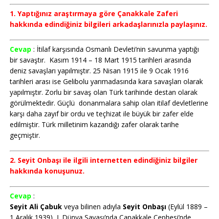
1. Yaptığınız araştırmaya göre Çanakkale Zaferi
hakkında edindiğiniz bilgileri arkadaşlarınızla paylaşınız.
Cevap
: İtilaf karşısında Osmanlı Devleti’nin savunma yaptığı
bir savaştır. Kasım 1914 – 18 Mart 1915 tarihleri arasında
deniz savaşları yapılmıştır. 25 Nisan 1915 ile 9 Ocak 1916
tarihleri arası ise Gelibolu yarımadasında kara savaşları olarak
yapılmıştır. Zorlu bir savaş olan Türk tarihinde destan olarak
görülmektedir. Güçlü donanmalara sahip olan itilaf devletlerine
karşı daha zayıf bir ordu ve teçhizat ile büyük bir zafer elde
edilmiştir. Türk milletinim kazandığı zafer olarak tarihe
geçmiştir.
2. Seyit Onbaşı ile ilgili internetten edindiğiniz bilgiler
hakkında konuşunuz.
Cevap
:
Seyit Ali Çabuk
veya bilinen adıyla
Seyit Onbaşı
(Eylül 1889 –
1 Aralık 1939), I. Dünya Savaşı’nda Çanakkale Cephesi’nde