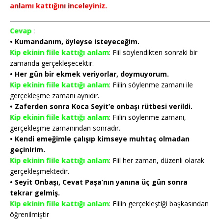
anlamı kattığını inceleyiniz.
Cevap
:
• Kumandanım, öyleyse isteyeceğim.
Kip ekinin fiile kattığı anlam
: Fiil söylendikten sonraki bir
zamanda gerçekleşecektir.
• Her gün bir ekmek veriyorlar, doymuyorum.
Kip ekinin fiile kattığı anlam
: Fiilin söylenme zamanı ile
gerçekleşme zamanı aynıdır.
• Zaferden sonra Koca Seyit’e onbaşı rütbesi verildi.
Kip ekinin fiile kattığı anlam
: Fiilin söylenme zamanı,
gerçekleşme zamanından sonradır.
• Kendi emeğimle çalışıp kimseye muhtaç olmadan
geçinirim.
Kip ekinin fiile kattığı anlam
: Fiil her zaman, düzenli olarak
gerçekleşmektedir.
• Seyit Onbaşı, Cevat Paşa’nın yanına üç gün sonra
tekrar gelmiş.
Kip ekinin fiile kattığı anlam
: Fiilin gerçekleştiği başkasından
öğrenilmiştir