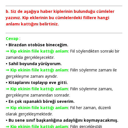
b. Siz de aşağıya haber kiplerinin bulunduğu cümleler
yazınız. Kip eklerinin bu cümlelerdeki fiillere hangi
anlamı kattığını belirtiniz.
Cevap
:
• Birazdan otobüse bineceğim.
⇒ Kip ekinin fiile kattığı anlam
: Fiil söylendikten sonraki bir
zamanda gerçekleşecektir.
• Sahil boyunda yürüyorum.
⇒ Kip ekinin fiile kattığı anlam
: Fiilin söylenme zamanı ile
gerçekleşme zamanı aynıdır.
• Kitaplarını toplayıp eve gitti.
⇒ Kip ekinin fiile kattığı anlam
: Fiilin söylenme zamanı,
gerçekleşme zamanından sonradır.
• En çok ıspanaklı böreği severim.
⇒ Kip ekinin fiile kattığı anlam
: Fiil her zaman, düzenli
olarak gerçekleşmektedir.
• Bu sene sınıf başkanlığına adaylığını koymayacakmış.
⇒ Kip ekinin fiile kattığı anlam
: Fiilin gerçekleştiği