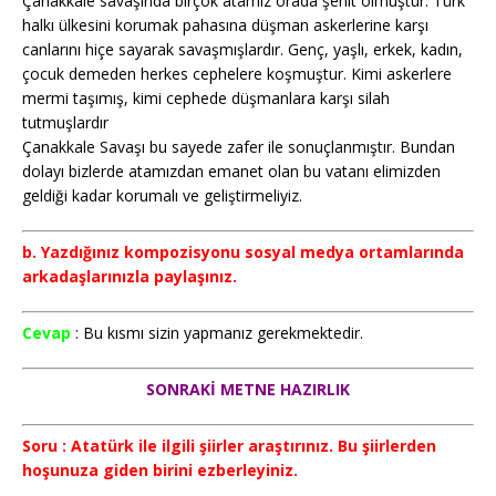
Çanakkale savaşında birçok atamız orada şehit olmuştur. Türk
halkı ülkesini korumak pahasına düşman askerlerine karşı
canlarını hiçe sayarak savaşmışlardır. Genç, yaşlı, erkek, kadın,
çocuk demeden herkes cephelere koşmuştur. Kimi askerlere
mermi taşımış, kimi cephede düşmanlara karşı silah
tutmuşlardır
Çanakkale Savaşı bu sayede zafer ile sonuçlanmıştır. Bundan
dolayı bizlerde atamızdan emanet olan bu vatanı elimizden
geldiği kadar korumalı ve geliştirmeliyiz.
b. Yazdığınız kompozisyonu sosyal medya ortamlarında
arkadaşlarınızla paylaşınız.
Cevap
: Bu kısmı sizin yapmanız gerekmektedir.
SONRAKİ METNE HAZIRLIK
Soru : Atatürk ile ilgili şiirler araştırınız. Bu şiirlerden
hoşunuza giden birini ezberleyiniz.