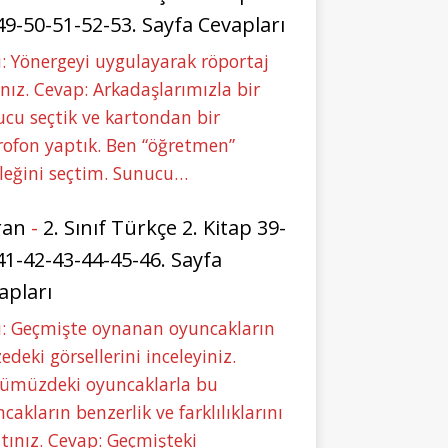
49-50-51-52-53. Sayfa Cevapları
: Yönergeyi uygulayarak röportaj
nız. Cevap: Arkadaşlarımızla bir
cu seçtik ve kartondan bir
ofon yaptık. Ben “öğretmen”
leğini seçtim. Sunucu…
ran
-
2. Sınıf Türkçe 2. Kitap 39-
41-42-43-44-45-46. Sayfa
apları
u: Geçmişte oynanan oyuncakların
deki görsellerini inceleyiniz.
ümüzdeki oyuncaklarla bu
cakların benzerlik ve farklılıklarını
tınız. Cevap: Geçmişteki