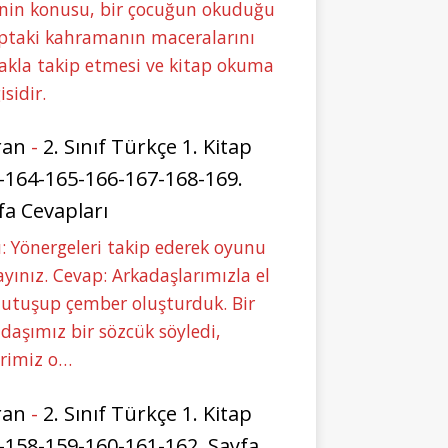
nin konusu, bir çocuğun okuduğu
ptaki kahramanın maceralarını
akla takip etmesi ve kitap okuma
isidir.
ran
-
2. Sınıf Türkçe 1. Kitap
-164-165-166-167-168-169.
fa Cevapları
: Yönergeleri takip ederek oyunu
yınız. Cevap: Arkadaşlarımızla el
tutuşup çember oluşturduk. Bir
daşımız bir sözcük söyledi,
erimiz o…
ran
-
2. Sınıf Türkçe 1. Kitap
-158-159-160-161-162. Sayfa