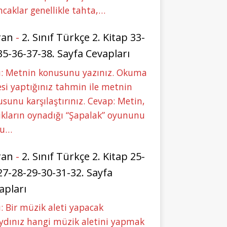
caklar genellikle tahta,…
ran
-
2. Sınıf Türkçe 2. Kitap 33-
35-36-37-38. Sayfa Cevapları
u: Metnin konusunu yazınız. Okuma
si yaptığınız tahmin ile metnin
sunu karşılaştırınız. Cevap: Metin,
kların oynadığı “Şapalak” oyununu
bu…
ran
-
2. Sınıf Türkçe 2. Kitap 25-
27-28-29-30-31-32. Sayfa
apları
: Bir müzik aleti yapacak
ydınız hangi müzik aletini yapmak