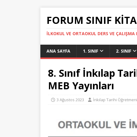
FORUM SINIF KITA
İLKOKUL VE ORTAOKUL DERS VE ÇALIŞMA K
ANA SAYFA
1. SINIF
2. SINIF
8. Sınıf İnkılap Tar
MEB Yayınları
3 Ağustos 2023
İnkılap Tarihi Öğretmen