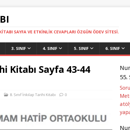
BI
ITABI SAYFA VE ETKINLIK CEVAPLARI ÖZGÜN ÖDEV SITESI.
3. SINIF
4. SINIF
5. SINIF
6. SINIF
ihi Kitabı Sayfa 43-44
Nu
55.
Soru
i
8. Sınıf İnkılap Tarihi Kitabı
0
Metn
atöl
yapa
Nu