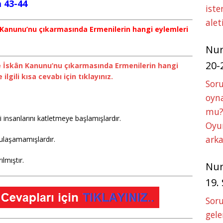
a 43-44
iste
alet
n Kanunu’nu çıkarmasında Ermenilerin hangi eylemleri
Nu
20-
e İskân Kanunu’nu çıkarmasında Ermenilerin hangi
 ilgili kısa cevabı için tıklayınız.
Soru
oyna
mu?
i insanlarını katletmeye başlamışlardır.
Oyun
arka
ulaşamamışlardır.
lmıştır.
Nu
19.
Soru
gele