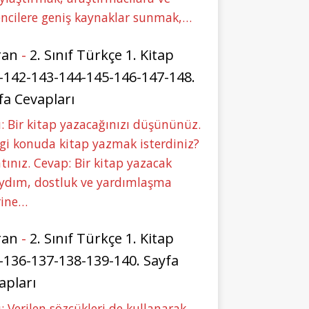
ncilere geniş kaynaklar sunmak,…
ran
-
2. Sınıf Türkçe 1. Kitap
-142-143-144-145-146-147-148.
fa Cevapları
: Bir kitap yazacağınızı düşününüz.
i konuda kitap yazmak isterdiniz?
tınız. Cevap: Bir kitap yazacak
aydım, dostluk ve yardımlaşma
rine…
ran
-
2. Sınıf Türkçe 1. Kitap
-136-137-138-139-140. Sayfa
apları
: Verilen sözcükleri de kullanarak