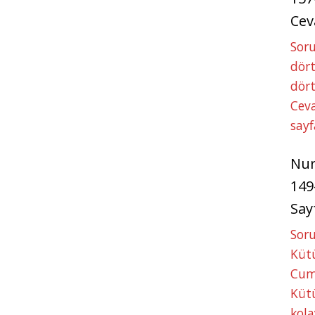
Cev
Soru
dört
dört
Ceva
sayf
Nu
149
Say
Soru
Kütü
Cum
Kütü
kola