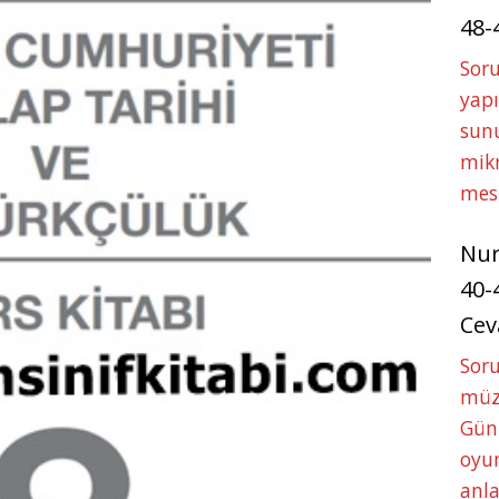
48-
Soru
yapı
sunu
mikr
mes
Nu
40-
Cev
Sor
müze
Gün
oyun
anla