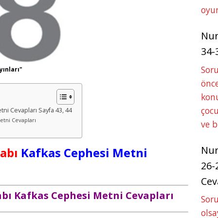
oyun
Nu
34-
Sor
yınları"
önce
konu
çocu
etni Cevapları Sayfa 43, 44
Metni Cevapları
ve 
Nu
tabı
Kafkas Cephesi Metni
26-
Cev
itabı Kafkas Cephesi Metni Cevapları
Soru
olsa