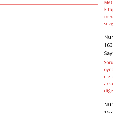
Met
kita
mer
sevg
Nu
163
Say
Soru
oyna
ele 
arka
diğ
Nu
157