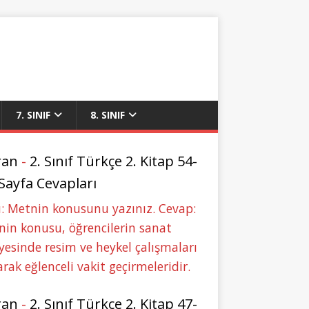
7. SINIF
8. SINIF
ran
-
2. Sınıf Türkçe 2. Kitap 54-
 Sayfa Cevapları
: Metnin konusunu yazınız. Cevap:
in konusu, öğrencilerin sanat
yesinde resim ve heykel çalışmaları
rak eğlenceli vakit geçirmeleridir.
ran
-
2. Sınıf Türkçe 2. Kitap 47-