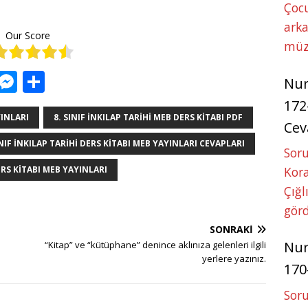
Çoc
arka
Our Score
müz
W
M
S
Nu
h
e
h
172
at
ss
ar
YINLARI
8. SINIF INKILAP TARIHI MEB DERS KITABI PDF
Cev
s
e
e
INIF INKILAP TARIHI DERS KITABI MEB YAYINLARI CEVAPLARI
Soru
A
n
Kora
ERS KITABI MEB YAYINLARI
p
g
Çığl
p
e
görd
r
SONRAKI
Nu
“Kitap” ve “kütüphane” denince aklınıza gelenleri ilgili
yerlere yazınız.
170
Soru