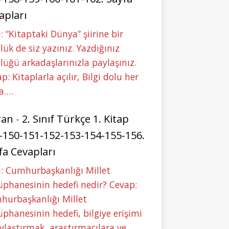
apları
: “Kitaptaki Dünya” şiirine bir
lük de siz yazınız. Yazdığınız
lüğü arkadaşlarınızla paylaşınız.
p: Kitaplarla açılır, Bilgi dolu her
a.…
ran
-
2. Sınıf Türkçe 1. Kitap
-150-151-152-153-154-155-156.
fa Cevapları
: Cumhurbaşkanlığı Millet
phanesinin hedefi nedir? Cevap:
hurbaşkanlığı Millet
phanesinin hedefi, bilgiye erişimi
ylaştırmak, araştırmacılara ve