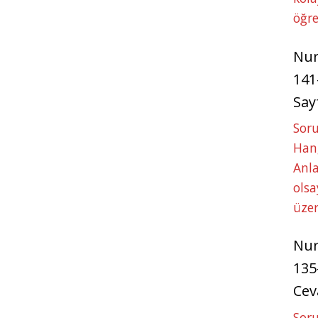
öğre
Nu
141
Say
Soru
Hang
Anla
ols
üze
Nu
135
Cev
Soru