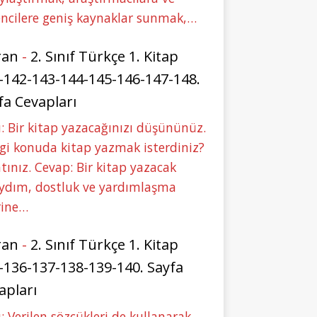
ncilere geniş kaynaklar sunmak,…
ran
-
2. Sınıf Türkçe 1. Kitap
-142-143-144-145-146-147-148.
fa Cevapları
: Bir kitap yazacağınızı düşününüz.
i konuda kitap yazmak isterdiniz?
tınız. Cevap: Bir kitap yazacak
aydım, dostluk ve yardımlaşma
rine…
ran
-
2. Sınıf Türkçe 1. Kitap
-136-137-138-139-140. Sayfa
apları
: Verilen sözcükleri de kullanarak