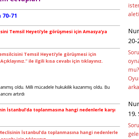
iste
alet
a 70-71
Nu
isini Temsil Heyeti’yle görüşmesi için Amasya’ya
20-
Soru
msilcisini Temsil Heyeti’yle görüşmesi için
oyna
ayınız.” ile ilgili kısa cevabı için tıklayınız.
mu?
Oyun
arka
nımış oldu. Milli mücadele hukukilik kazanmış oldu. Bu
ancını artırdı
Nu
in İstanbul’da toplanmasına hangi nedenlerle karşı
19.
Soru
clisinin İstanbul’da toplanmasına hangi nedenlerle
gele