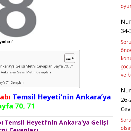
oyun
Nu
34-
Sor
yınları"
önce
konu
çocu
 Ankara’ya Gelişi Metni Cevapları Sayfa 70, 71
in Ankara’ya Gelişi Metni Cevapları
ve 
Sayfa 71 Cevapları
Nu
tabı
Temsil Heyeti’nin Ankara’ya
26-
ayfa 70, 71
Cev
Soru
abı Temsil Heyeti’nin Ankara’ya Gelişi
olsa
ni Cevapları