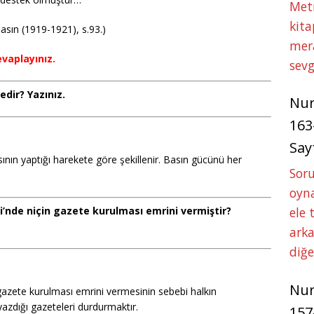
Met
kita
asın (1919-1921), s.93.)
mer
vaplayınız.
sevg
dir? Yazınız.
Nu
163
Say
sının yaptığı harekete göre şekillenir. Basın gücünü her
Soru
oyna
ele 
’nde niçin gazete kurulması emrini vermiştir?
arka
diğ
Nu
zete kurulması emrini vermesinin sebebi halkın
yazdığı gazeteleri durdurmaktır.
157