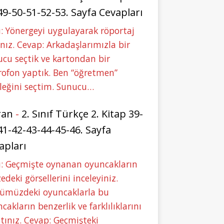
49-50-51-52-53. Sayfa Cevapları
: Yönergeyi uygulayarak röportaj
nız. Cevap: Arkadaşlarımızla bir
cu seçtik ve kartondan bir
ofon yaptık. Ben “öğretmen”
leğini seçtim. Sunucu…
ran
-
2. Sınıf Türkçe 2. Kitap 39-
41-42-43-44-45-46. Sayfa
apları
u: Geçmişte oynanan oyuncakların
deki görsellerini inceleyiniz.
ümüzdeki oyuncaklarla bu
cakların benzerlik ve farklılıklarını
tınız. Cevap: Geçmişteki