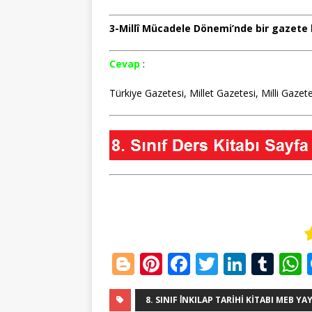
3-Millî Mücadele Dönemi’nde bir gazete 
Cevap
:
Türkiye Gazetesi, Millet Gazetesi, Milli Gazete
Bl
Pi
F
T
Li
T
o
n
a
w
n
u
g
te
c
it
k
m
8. SINIF İNKILAP TARIHI KITABI MEB YA