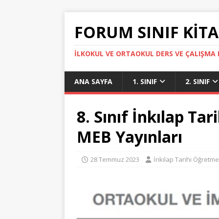
FORUM SINIF KITA
İLKOKUL VE ORTAOKUL DERS VE ÇALIŞMA K
ANA SAYFA
1. SINIF
2. SINIF
8. Sınıf İnkılap Tar
MEB Yayınları
28 Temmuz 2023
İnkılap Tarihi Öğretme