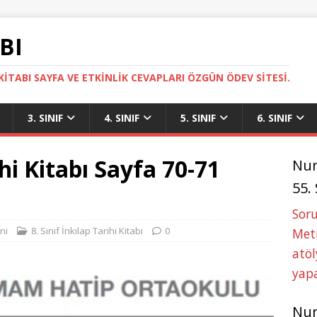
BI
ITABI SAYFA VE ETKINLIK CEVAPLARI ÖZGÜN ÖDEV SITESI.
3. SINIF
4. SINIF
5. SINIF
6. SINIF
ihi Kitabı Sayfa 70-71
Nu
55.
Soru
ni
8. Sınıf İnkılap Tarihi Kitabı
0
Metn
atöl
yapa
Nu