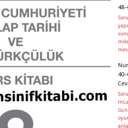
48-
Soru
yapı
sunu
mikr
mes
Nu
40-
Cev
Sor
müze
Gün
oyun
anla