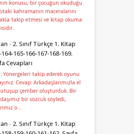
nin konusu, bir çocuğun okuduğu
ptaki kahramanın maceralarını
akla takip etmesi ve kitap okuma
isidir.
ran
-
2. Sınıf Türkçe 1. Kitap
-164-165-166-167-168-169.
fa Cevapları
: Yönergeleri takip ederek oyunu
yınız. Cevap: Arkadaşlarımızla el
tutuşup çember oluşturduk. Bir
daşımız bir sözcük söyledi,
erimiz o…
ran
-
2. Sınıf Türkçe 1. Kitap
-158-159-160-161-162. Sayfa