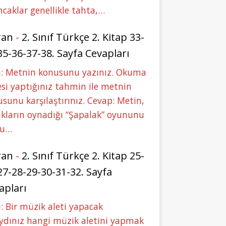
caklar genellikle tahta,…
ran
-
2. Sınıf Türkçe 2. Kitap 33-
35-36-37-38. Sayfa Cevapları
u: Metnin konusunu yazınız. Okuma
si yaptığınız tahmin ile metnin
sunu karşılaştırınız. Cevap: Metin,
kların oynadığı “Şapalak” oyununu
bu…
ran
-
2. Sınıf Türkçe 2. Kitap 25-
27-28-29-30-31-32. Sayfa
apları
: Bir müzik aleti yapacak
ydınız hangi müzik aletini yapmak