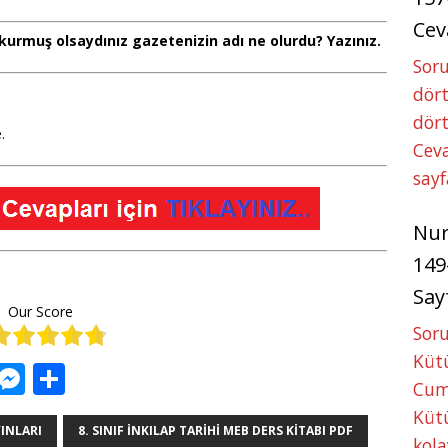
Cev
kurmuş olsaydınız gazetenizin adı ne olurdu? Yazınız.
Soru
dört
dört
.
Ceva
sayf
Nu
149
Say
Our Score
Soru
Kütü
W
M
S
Cum
h
e
h
Kütü
at
ss
ar
YINLARI
8. SINIF INKILAP TARIHI MEB DERS KITABI PDF
kola