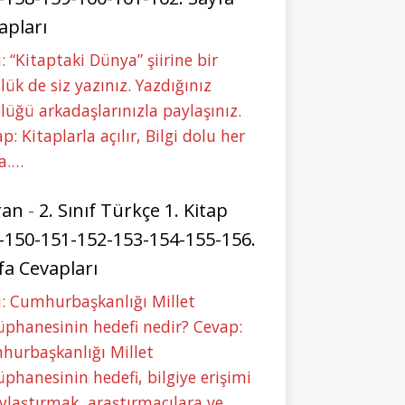
apları
: “Kitaptaki Dünya” şiirine bir
lük de siz yazınız. Yazdığınız
lüğü arkadaşlarınızla paylaşınız.
p: Kitaplarla açılır, Bilgi dolu her
a.…
ran
-
2. Sınıf Türkçe 1. Kitap
-150-151-152-153-154-155-156.
fa Cevapları
: Cumhurbaşkanlığı Millet
phanesinin hedefi nedir? Cevap:
hurbaşkanlığı Millet
phanesinin hedefi, bilgiye erişimi
ylaştırmak, araştırmacılara ve