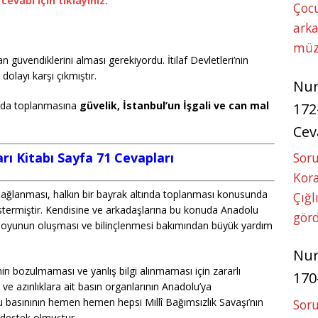
a cevabı için tıklayınız.
Çoc
arka
müz
an güvendiklerini alması gerekiyordu. İtilaf Devletleri’nin
olayı karşı çıkmıştır.
Nu
l’da toplanmasına
güvelik, İstanbul’un İşgali ve can mal
172
Cev
Soru
arı Kitabı Sayfa 71 Cevapları
Kora
n sağlanması, halkın bir bayrak altında toplanması konusunda
Çığl
ermiştir. Kendisine ve arkadaşlarına bu konuda Anadolu
görd
uoyunun oluşması ve bilinçlenmesi bakımından büyük yardım
Nu
n bozulmaması ve yanlış bilgi alınmaması için zararlı
170
 ve azınlıklara ait basın organlarının Anadolu’ya
lu basınının hemen hemen hepsi Millî Bağımsızlık Savaşı’nın
Soru
 destek olmuştur…