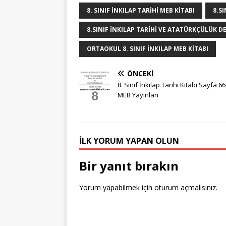
g
r
e
te
e
bl
8. SINIF INKILAP TARIHI MEB KITABI
8.S
e
e
b
r
dI
r
8.SINIF INKILAP TARIHI VE ATATÜRKÇÜLÜK D
r
st
o
n
ORTAOKUL 8. SINIF INKILAP MEB KITABI
o
k
ÖNCEKI
8. Sınıf İnkılap Tarihi Kitabı Sayfa 6
MEB Yayınları
İLK YORUM YAPAN OLUN
Bir yanıt bırakın
Yorum yapabilmek için
oturum açmalısınız
.