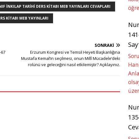
s
e
e
INIF INKILAP TARIHI DERS KITABI MEB YAYINLARI CEVAPLARI
öğre
A
n
ERS KITABI MEB YAYINLARI
Nu
p
g
141
p
e
Say
r
SONRAKI
6-67
Erzurum Kongresi ve Temsil Heyeti Başkanlığına
Soru
Mustafa Kemal’in seçilmesi, onun Millî Mücadele’deki
Hang
rolünü ve geleceğini nasıl etkilemiştir? Açıklayınız.
Anla
ols
üze
Nu
135
Cev
Soru