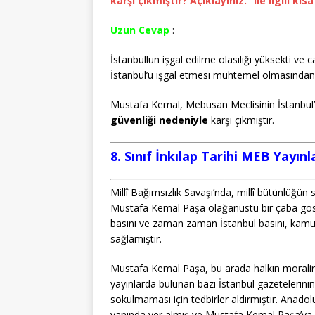
karşı çıkmıştır? Açıklayınız.” ile ilgili kıs
Uzun Cevap
:
İstanbullun işgal edilme olasılığı yüksekti ve c
İstanbul’u işgal etmesi muhtemel olmasından d
Mustafa Kemal, Mebusan Meclisinin İstanbu
güvenliği nedeniyle
karşı çıkmıştır.
8. Sınıf İnkılap Tarihi MEB Yayınl
Millî Bağımsızlık Savaşı’nda, millî bütünlüğü
Mustafa Kemal Paşa olağanüstü bir çaba göst
basını ve zaman zaman İstanbul basını, kam
sağlamıştır.
Mustafa Kemal Paşa, bu arada halkın moralini
yayınlarda bulunan bazı İstanbul gazetelerinin
sokulmaması için tedbirler aldırmıştır. Anado
yanında yer almış ve Mustafa Kemal Paşa’ya