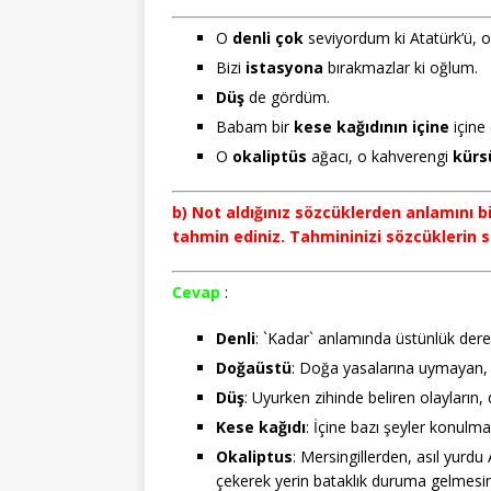
O
denli
çok
seviyordum ki Atatürk’ü, 
Bizi
istasyona
bırakmazlar ki oğlum.
Düş
de gördüm.
Babam bir
kese
kağıdının
içine
içine
O
okaliptüs
ağacı, o kahverengi
kürs
b) Not aldığınız sözcüklerden anlamını bi
tahmin ediniz. Tahmininizi sözcüklerin sö
Cevap
:
Denli
: `Kadar` anlamında üstünlük derec
Doğaüstü
: Doğa yasalarına uymayan, 
Düş
: Uyurken zihinde beliren olayların
Kese
kağıdı
: İçine bazı şeyler konulm
Okaliptus
: Mersingillerden, asıl yurd
çekerek yerin bataklık duruma gelmesin