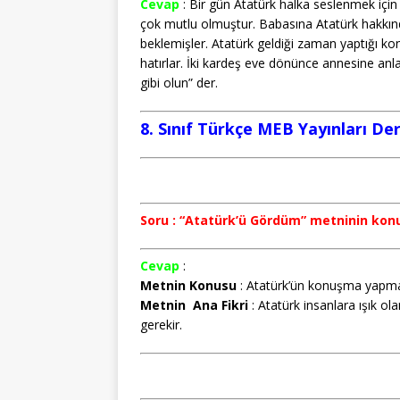
Cevap
: Bir gün Atatürk halka seslenmek içi
çok mutlu olmuştur. Babasına Atatürk hakkın
beklemişler. Atatürk geldiği zaman yaptığı ko
hatırlar. İki kardeş eve dönünce annesine anla
gibi olun” der.
8. Sınıf Türkçe MEB Yayınları Der
Soru : “Atatürk’ü Gördüm” metninin konu
Cevap
:
Metnin
Konusu
: Atatürk’ün konuşma yapma
Metnin
Ana
Fikri
: Atatürk insanlara ışık o
gerekir.