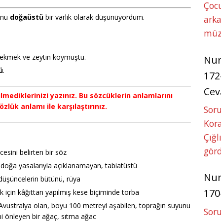
Çoc
onu
doğaüstü
bir varlık olarak düşünüyordum.
arka
müz
 ekmek ve zeytin koymuştu.
Nu
ü
.
172
Cev
lmediklerinizi yazınız. Bu sözcüklerin anlamlarını
zlük anlamı ile karşılaştırınız.
Soru
Kora
Çığl
görd
esini belirten bir söz
doğa yasalarıyla açıklanamayan, tabiatüstü
Nu
, düşüncelerin bütünü, rüya
170
ak için kâğıttan yapılmış kese biçiminde torba
u Avustralya olan, boyu 100 metreyi aşabilen, toprağın suyunu
Soru
i önleyen bir ağaç, sıtma ağac