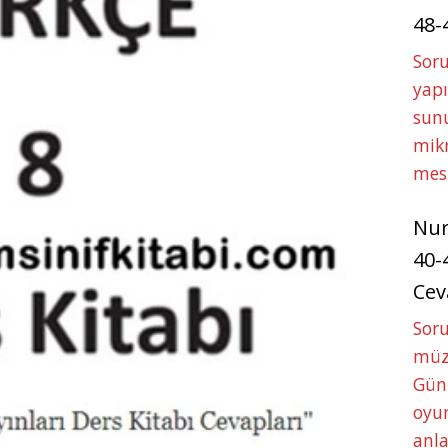
48-
Soru
yapı
sunu
mikr
mes
Nu
40-
Cev
Sor
müze
Gün
oyun
anla