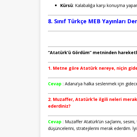
Kürsü
: Kalabalığa karşı konuşma yapa
8. Sınıf Türkçe MEB Yayınları Der
“Atatürk’ü Gördüm” metninden hareketle 
1. Metne göre Atatürk nereye, niçin gid
Cevap
: Adana’ya halka seslenmek için gidece
2. Muzaffer, Atatürk’le ilgili neleri mer
ederdiniz?
Cevap
: Muzaffer Atatürk’ün saçlarını, sesin
düşüncelerini, stratejilerini merak ederdim. İy