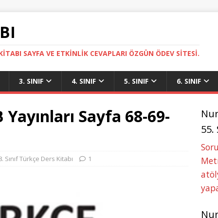
BI
ITABI SAYFA VE ETKINLIK CEVAPLARI ÖZGÜN ÖDEV SITESI.
3. SINIF
4. SINIF
5. SINIF
6. SINIF
 Yayınları Sayfa 68-69-
Nu
55.
Soru
8. Sınıf Türkçe Ders Kitabı
1
Metn
atöl
yapa
Nu