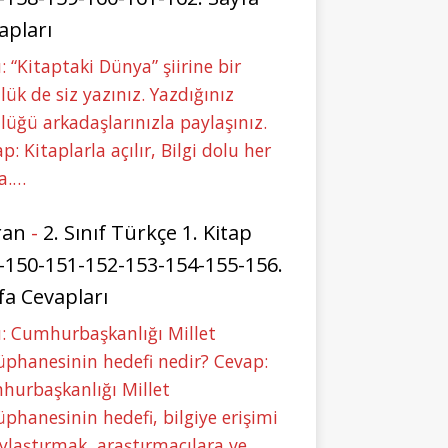
apları
: “Kitaptaki Dünya” şiirine bir
lük de siz yazınız. Yazdığınız
lüğü arkadaşlarınızla paylaşınız.
p: Kitaplarla açılır, Bilgi dolu her
a.…
ran
-
2. Sınıf Türkçe 1. Kitap
-150-151-152-153-154-155-156.
fa Cevapları
: Cumhurbaşkanlığı Millet
phanesinin hedefi nedir? Cevap:
hurbaşkanlığı Millet
phanesinin hedefi, bilgiye erişimi
ylaştırmak, araştırmacılara ve