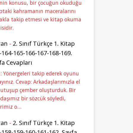
nin konusu, bir çocuğun okuduğu
ptaki kahramanın maceralarını
akla takip etmesi ve kitap okuma
isidir.
ran
-
2. Sınıf Türkçe 1. Kitap
-164-165-166-167-168-169.
fa Cevapları
: Yönergeleri takip ederek oyunu
yınız. Cevap: Arkadaşlarımızla el
tutuşup çember oluşturduk. Bir
daşımız bir sözcük söyledi,
erimiz o…
ran
-
2. Sınıf Türkçe 1. Kitap
-158-159-160-161-162. Sayfa