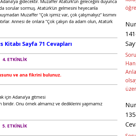
n Adana’ya gidecektir. Muzaffer Atatürk’ün geleceğini duyunca
öğre
da sorular sormuş. Atatürk’ün gelmesini heyecanla
nuşmadan Muzaffer ”Çok işimiz var, çok çalışmalıyız” kısmını
tırlar. Annesi de onlara ”Çok çalışın da adam olun, Atatürk
Nu
141
Say
s Kitabı Sayfa 71 Cevapları
Soru
4. ETKİNLİK
Hang
Anla
sunu ve ana fikrini bulunuz.
ols
üze
k için Adana’ya gitmesi
lan biridir. Onu örnek almamız ve dediklerini yapmamız
Nu
135
Cev
5. ETKİNLİK
Soru