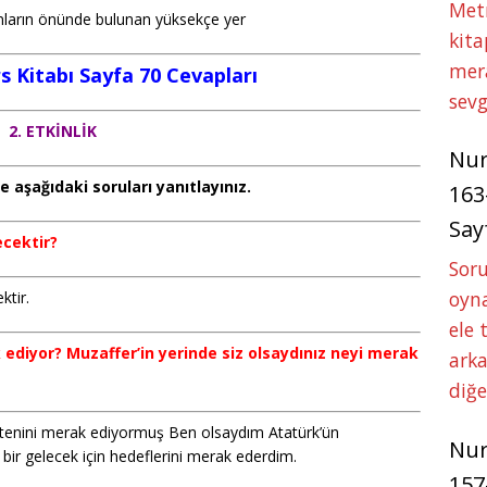
Met
nların önünde bulunan yüksekçe yer
kita
mer
s Kitabı Sayfa 70 Cevapları
sevg
2. ETKİNLİK
Nu
aşağıdaki soruları yanıtlayınız.
163
Say
ecektir?
Soru
oyna
ktir.
ele 
ak ediyor? Muzaffer’in yerinde siz olsaydınız neyi merak
arka
diğ
i, tenini merak ediyormuş Ben olsaydım Atatürk’ün
Nu
i bir gelecek için hedeflerini merak ederdim.
157