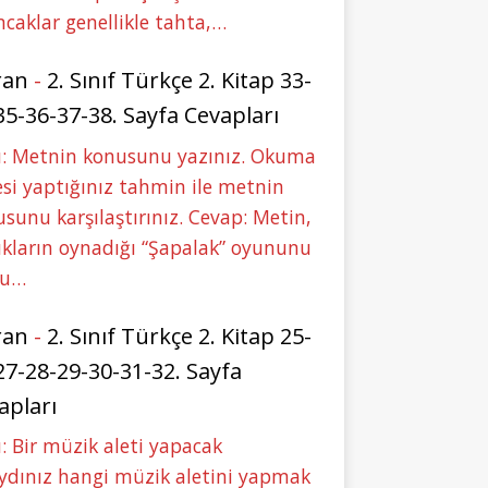
caklar genellikle tahta,…
ran
-
2. Sınıf Türkçe 2. Kitap 33-
35-36-37-38. Sayfa Cevapları
u: Metnin konusunu yazınız. Okuma
si yaptığınız tahmin ile metnin
sunu karşılaştırınız. Cevap: Metin,
kların oynadığı “Şapalak” oyununu
bu…
ran
-
2. Sınıf Türkçe 2. Kitap 25-
27-28-29-30-31-32. Sayfa
apları
: Bir müzik aleti yapacak
ydınız hangi müzik aletini yapmak