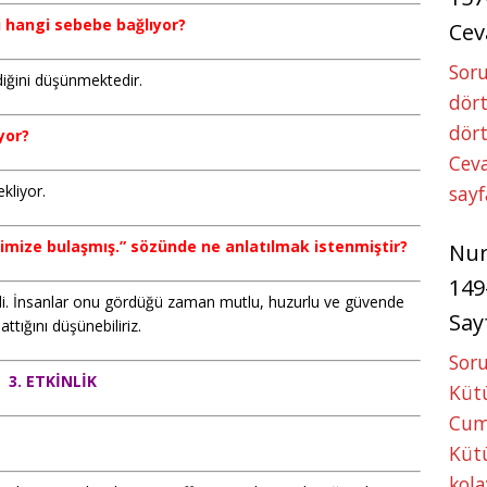
i hangi sebebe bağlıyor?
Cev
Soru
ldiğini düşünmektedir.
dört
dört
yor?
Ceva
ekliyor.
sayf
erimize bulaşmış.” sözünde ne anlatılmak istenmiştir?
Nu
149
erdi. İnsanlar onu gördüğü zaman mutlu, huzurlu ve güvende
Say
ttığını düşünebiliriz.
Soru
3. ETKİNLİK
Kütü
Cum
Kütü
kola