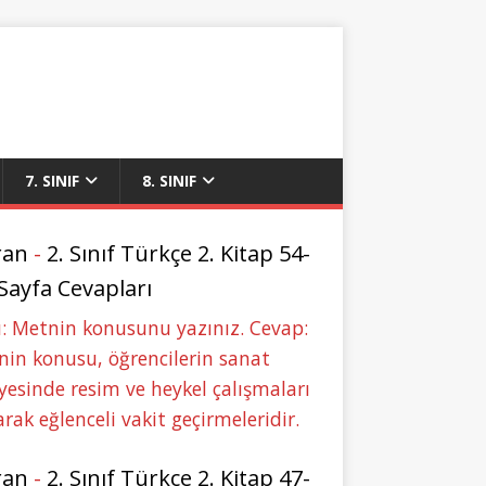
7. SINIF
8. SINIF
ran
-
2. Sınıf Türkçe 2. Kitap 54-
 Sayfa Cevapları
: Metnin konusunu yazınız. Cevap:
in konusu, öğrencilerin sanat
yesinde resim ve heykel çalışmaları
rak eğlenceli vakit geçirmeleridir.
ran
-
2. Sınıf Türkçe 2. Kitap 47-