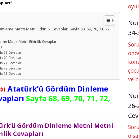
apları"
oyun
Nu
inleme Metni Metni Etkinlik Cevapları Sayfa 68, 69, 70, 71, 72,
34-
leme Metni Metni Etkinlik Cevapları
Sor
73
önce
yfa 69 Cevapları
yfa 70 Cevapları
konu
yfa 71 Cevapları
yfa 72 Cevapları
çocu
yfa 73 Cevapları
ve 
bı
Atatürk’ü Gördüm Dinleme
Nu
vapları
Sayfa 68, 69, 70, 71, 72,
26-
Cev
atürk’ü Gördüm Dinleme Metni Metni
Soru
nlik Cevapları
olsa