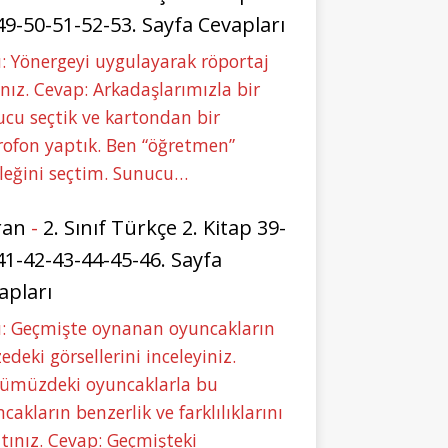
49-50-51-52-53. Sayfa Cevapları
: Yönergeyi uygulayarak röportaj
nız. Cevap: Arkadaşlarımızla bir
cu seçtik ve kartondan bir
ofon yaptık. Ben “öğretmen”
leğini seçtim. Sunucu…
ran
-
2. Sınıf Türkçe 2. Kitap 39-
41-42-43-44-45-46. Sayfa
apları
u: Geçmişte oynanan oyuncakların
deki görsellerini inceleyiniz.
ümüzdeki oyuncaklarla bu
cakların benzerlik ve farklılıklarını
tınız. Cevap: Geçmişteki