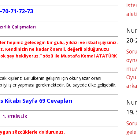
iste
9-70-71-72-73
alet
zırlık Çalışmaları
Nu
20-
r hepiniz geleceğin bir gülü, yıldızı ve ikbal ışığısınız.
iz. Kendinizin ne kadar önemli, değerli olduğunuzu
Soru
 çok şey bekliyoruz.” sözü ile Mustafa Kemal ATATÜRK
oyna
mu?
Oyun
ak kişileriz. Bir ülkenin gelişimi için okur yazar oranı
p iyi işler yapması gerekmektedir. Bu sayede ülke gelişebilir.
arka
s Kitabı Sayfa 69 Cevapları
Nu
19.
1. ETKİNLİK
Soru
gele
 uygun sözcüklerle doldurunuz.