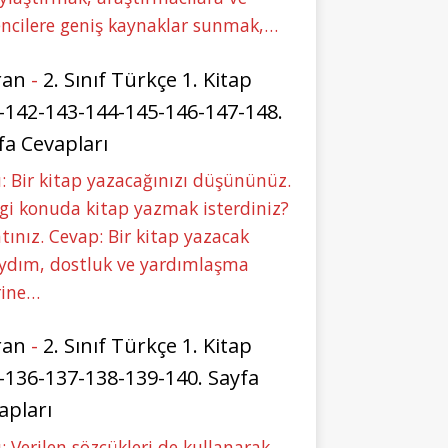
ncilere geniş kaynaklar sunmak,…
ran
-
2. Sınıf Türkçe 1. Kitap
-142-143-144-145-146-147-148.
fa Cevapları
: Bir kitap yazacağınızı düşününüz.
i konuda kitap yazmak isterdiniz?
tınız. Cevap: Bir kitap yazacak
aydım, dostluk ve yardımlaşma
rine…
ran
-
2. Sınıf Türkçe 1. Kitap
-136-137-138-139-140. Sayfa
apları
: Verilen sözcükleri de kullanarak