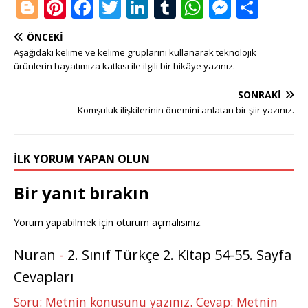
Bl
Pi
F
T
Li
T
W
M
S
o
n
a
w
n
u
h
e
h
ÖNCEKI
g
te
c
it
k
m
at
ss
ar
Aşağıdaki kelime ve kelime gruplarını kullanarak teknolojik
g
r
e
te
e
bl
s
e
e
ürünlerin hayatımıza katkısı ile ilgili bir hikâye yazınız.
e
e
b
r
dI
r
A
n
SONRAKI
r
st
o
n
p
g
Komşuluk ilişkilerinin önemini anlatan bir şiir yazınız.
o
p
e
k
r
İLK YORUM YAPAN OLUN
Bir yanıt bırakın
Yorum yapabilmek için
oturum açmalısınız
.
Nuran
-
2. Sınıf Türkçe 2. Kitap 54-55. Sayfa
Cevapları
Soru: Metnin konusunu yazınız. Cevap: Metnin