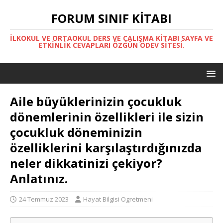
FORUM SINIF KITABI
İLKOKUL VE ORTAOKUL DERS VE ÇALIŞMA KITABI SAYFA VE
ETKINLIK CEVAPLARI ÖZGÜN ÖDEV SITESI.
Aile büyüklerinizin çocukluk
dönemlerinin özellikleri ile sizin
çocukluk döneminizin
özelliklerini karşılaştırdığınızda
neler dikkatinizi çekiyor?
Anlatınız.
24 Temmuz 2023
Hayat Bilgisi Ogretmeni