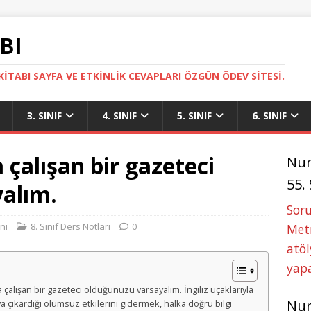
BI
ITABI SAYFA VE ETKINLIK CEVAPLARI ÖZGÜN ÖDEV SITESI.
3. SINIF
4. SINIF
5. SINIF
6. SINIF
 çalışan bir gazeteci
Nu
55.
alım.
Soru
ni
8. Sınıf Ders Notları
0
Metn
atöl
yapa
da çalışan bir gazeteci olduğunuzu varsayalım. İngiliz uçaklarıyla
Nu
a çıkardığı olumsuz etkilerini gidermek, halka doğru bilgi