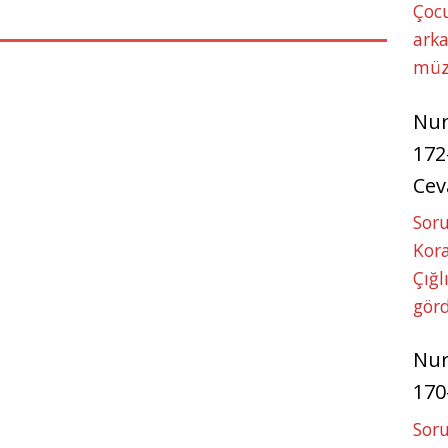
p
g
Çoc
p
e
arka
r
müz
Nu
172
Cev
Soru
Kora
Çığl
görd
Nu
170
Soru