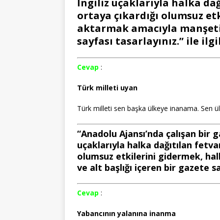
İngiliz uçaklarıyla halka da
ortaya çıkardığı olumsuz etk
aktarmak amacıyla manşeti v
sayfası tasarlayınız.” ile ilgi
Cevap
:
Türk milleti uyan
Türk milleti sen başka ülkeye inanama. Sen ü
“Anadolu Ajansı’nda çalışan bir g
uçaklarıyla halka dağıtılan fetva
olumsuz etkilerini gidermek, ha
ve alt başlığı içeren bir gazete say
Cevap
:
Yabancının yalanına inanma