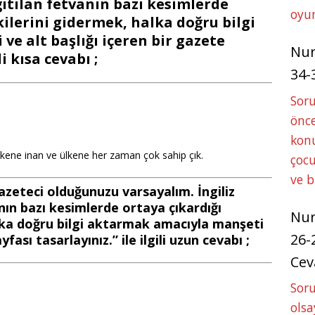
ğıtılan fetvanın bazı kesimlerde
oyun
ilerini gidermek, halka doğru bilgi
e alt başlığı içeren bir gazete
Nu
li kısa cevabı ;
34-
Sor
önce
konu
lkene inan ve ülkene her zaman çok sahip çık.
çocu
ve 
azeteci olduğunuzu varsayalım. İngiliz
nın bazı kesimlerde ortaya çıkardığı
Nu
lka doğru bilgi aktarmak amacıyla manşeti
26-
fası tasarlayınız.” ile ilgili uzun cevabı ;
Cev
Soru
olsa