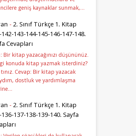
ncilere geniş kaynaklar sunmak,…
ran
-
2. Sınıf Türkçe 1. Kitap
-142-143-144-145-146-147-148.
fa Cevapları
: Bir kitap yazacağınızı düşününüz.
i konuda kitap yazmak isterdiniz?
tınız. Cevap: Bir kitap yazacak
aydım, dostluk ve yardımlaşma
rine…
ran
-
2. Sınıf Türkçe 1. Kitap
-136-137-138-139-140. Sayfa
apları
: Verilen sözcükleri de kullanarak