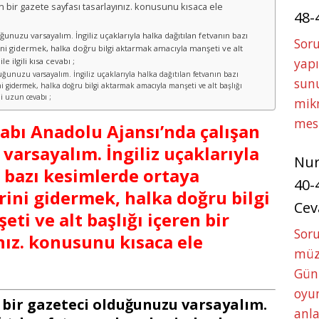
n bir gazete sayfası tasarlayınız. konusunu kısaca ele
48-
ğunuzu varsayalım. İngiliz uçaklarıyla halka dağıtılan fetvanın bazı
Soru
ini gidermek, halka doğru bilgi aktarmak amacıyla manşeti ve alt
yapı
le ilgili kısa cevabı ;
duğunuzu varsayalım. İngiliz uçaklarıyla halka dağıtılan fetvanın bazı
sunu
ni gidermek, halka doğru bilgi aktarmak amacıyla manşeti ve alt başlığı
ili uzun cevabı ;
mikr
mes
itabı Anadolu Ajansı’nda çalışan
varsayalım. İngiliz uçaklarıyla
Nu
n bazı kesimlerde ortaya
40-
rini gidermek, halka doğru bilgi
Cev
i ve alt başlığı içeren bir
Sor
nız. konusunu kısaca ele
müze
Gün
oyun
 bir gazeteci olduğunuzu varsayalım.
anla