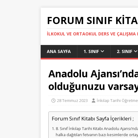
FORUM SINIF KITA
İLKOKUL VE ORTAOKUL DERS VE ÇALIŞMA K
ANA SAYFA
1. SINIF
2. SINIF
Anadolu Ajansı’nda
olduğunuzu varsay
28 Temmuz 2023
İnkılap Tarihi Öğretme
Forum Sınıf Kitabı Sayfa İçerikleri ;
8. Sınıf İnkılap Tarihi Kitabı Anadolu Ajansı’n
halka dağıtılan fetvanın bazı kesimlerde ortay