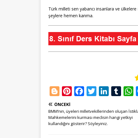
Türk milleti sen yabancı insanlara ve ülkelere
şeylere hemen kanma.
Bl
Pi
F
T
Li
T
o
n
a
w
n
u
ÖNCEKI
g
te
c
it
k
m
BMM’nin, üyeleri milletvekillerinden oluşan İstikl
g
r
e
te
e
bl
Mahkemelerini kurması meclisin hangi yetkiyi
kullandığını gösterir? Söyleyiniz.
e
e
b
r
dI
r