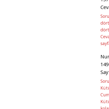
Cev
Soru
dört
dört
Ceva
sayf
Nu
149
Say
Soru
Kütü
Cum
Kütü
kola