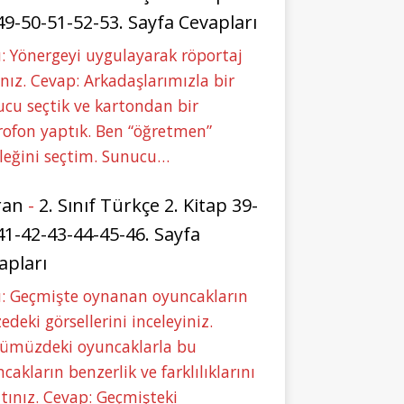
49-50-51-52-53. Sayfa Cevapları
: Yönergeyi uygulayarak röportaj
nız. Cevap: Arkadaşlarımızla bir
cu seçtik ve kartondan bir
ofon yaptık. Ben “öğretmen”
leğini seçtim. Sunucu…
ran
-
2. Sınıf Türkçe 2. Kitap 39-
41-42-43-44-45-46. Sayfa
apları
u: Geçmişte oynanan oyuncakların
deki görsellerini inceleyiniz.
ümüzdeki oyuncaklarla bu
cakların benzerlik ve farklılıklarını
tınız. Cevap: Geçmişteki