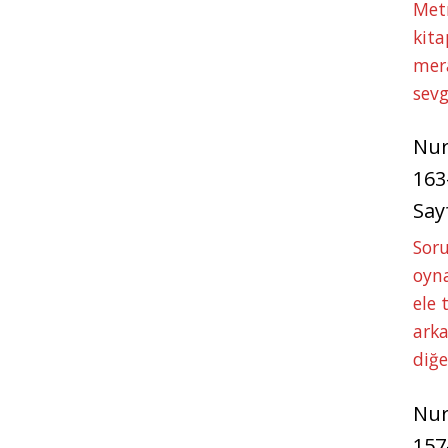
Met
kita
mer
sevg
Nu
163
Say
Soru
oyna
ele 
arka
diğ
Nu
157