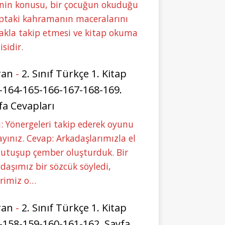
nin konusu, bir çocuğun okuduğu
ptaki kahramanın maceralarını
akla takip etmesi ve kitap okuma
isidir.
ran
-
2. Sınıf Türkçe 1. Kitap
-164-165-166-167-168-169.
fa Cevapları
: Yönergeleri takip ederek oyunu
yınız. Cevap: Arkadaşlarımızla el
tutuşup çember oluşturduk. Bir
daşımız bir sözcük söyledi,
erimiz o…
ran
-
2. Sınıf Türkçe 1. Kitap
-158-159-160-161-162. Sayfa