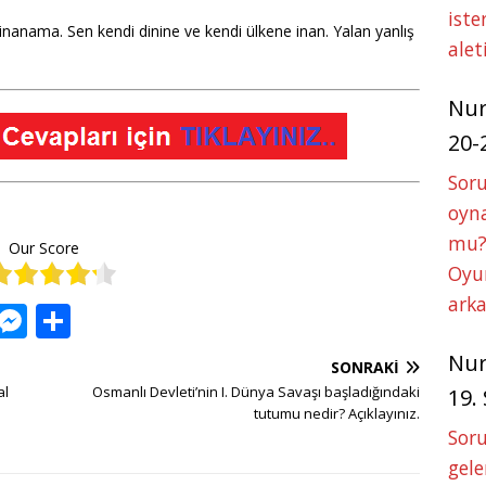
iste
 inanama. Sen kendi dinine ve kendi ülkene inan. Yalan yanlış
alet
Nu
20-
Soru
oyna
mu?
Our Score
Oyun
arka
W
M
S
h
e
h
Nu
SONRAKI
at
ss
ar
al
Osmanlı Devleti’nin I. Dünya Savaşı başladığındaki
19.
s
e
e
tutumu nedir? Açıklayınız.
Soru
A
n
gele