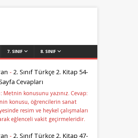
7. SINIF
8. SINIF
ran
-
2. Sınıf Türkçe 2. Kitap 54-
 Sayfa Cevapları
: Metnin konusunu yazınız. Cevap:
in konusu, öğrencilerin sanat
yesinde resim ve heykel çalışmaları
rak eğlenceli vakit geçirmeleridir.
ran
-
2. Sınıf Türkçe 2. Kitap 47-