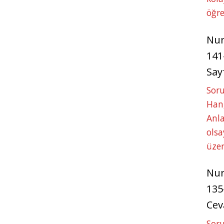
öğre
Nu
141
Say
Soru
Hang
Anla
ols
üze
Nu
135
Cev
Soru