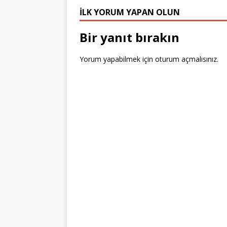
r
st
o
n
İLK YORUM YAPAN OLUN
o
k
Bir yanıt bırakın
Yorum yapabilmek için
oturum açmalısınız
.