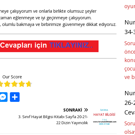
oyun
meye çalışıyorum ve onlarla birlikte olumsuz şeyler
 zaman eğlenmeye ve iyi geçinmeye çalışıyorum.
Nu
ğe, olumlu bakmaya ve birbirimize güvenmeye dikkat ediyoruz.
34-
Sor
önce
konu
çocu
ve 
Our Score
Nu
W
M
S
26-
h
e
h
SONRAKI
Cev
at
ss
ar
3. Sınıf Hayat Bilgisi Kitabı Sayfa 20-21-
s
e
e
Soru
22 Dizin Yayıncılık
olsa