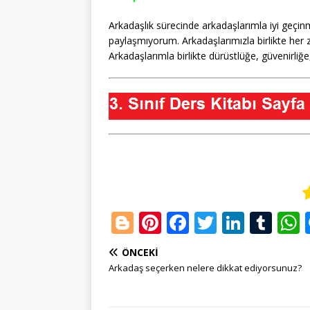
Arkadaşlık sürecinde arkadaşlarımla iyi geçin
paylaşmıyorum. Arkadaşlarımızla birlikte her
Arkadaşlarımla birlikte dürüstlüğe, güvenirli
Bl
Pi
F
T
Li
T
o
n
a
w
n
u
ÖNCEKI
g
te
c
it
k
m
Arkadaş seçerken nelere dikkat ediyorsunuz?
g
r
e
te
e
bl