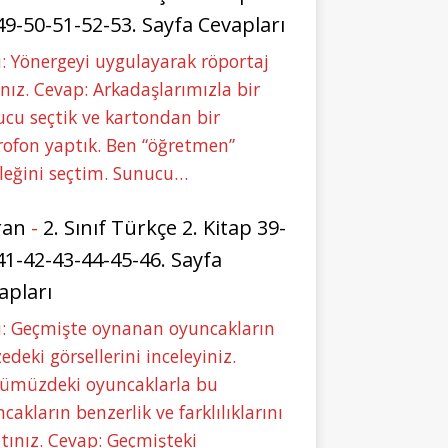
49-50-51-52-53. Sayfa Cevapları
: Yönergeyi uygulayarak röportaj
nız. Cevap: Arkadaşlarımızla bir
cu seçtik ve kartondan bir
ofon yaptık. Ben “öğretmen”
leğini seçtim. Sunucu…
ran
-
2. Sınıf Türkçe 2. Kitap 39-
41-42-43-44-45-46. Sayfa
apları
u: Geçmişte oynanan oyuncakların
deki görsellerini inceleyiniz.
ümüzdeki oyuncaklarla bu
cakların benzerlik ve farklılıklarını
tınız. Cevap: Geçmişteki