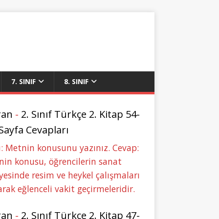
7. SINIF
8. SINIF
ran
-
2. Sınıf Türkçe 2. Kitap 54-
 Sayfa Cevapları
: Metnin konusunu yazınız. Cevap:
in konusu, öğrencilerin sanat
yesinde resim ve heykel çalışmaları
rak eğlenceli vakit geçirmeleridir.
ran
-
2. Sınıf Türkçe 2. Kitap 47-