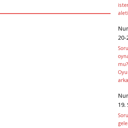
A
n
iste
p
g
alet
p
e
r
Nu
20-
Soru
oyna
mu?
Oyun
arka
Nu
19.
Soru
gele