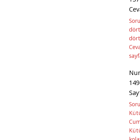
Cev
Soru
dört
dört
Ceva
sayf
Nu
149
Say
Soru
Kütü
Cum
Kütü
kola