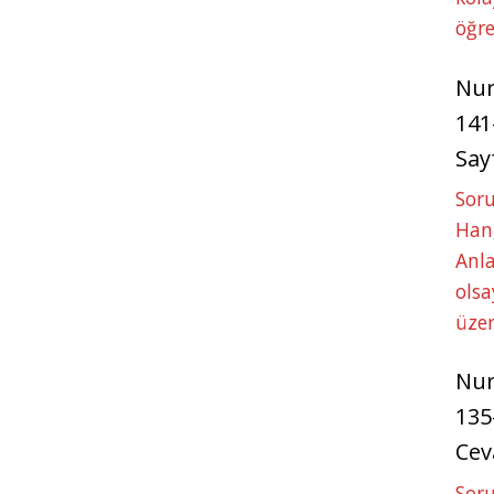
öğre
Nu
141
Say
Soru
Hang
Anla
ols
üze
Nu
135
Cev
Soru