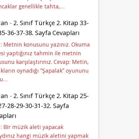
caklar genellikle tahta,…
ran
-
2. Sınıf Türkçe 2. Kitap 33-
35-36-37-38. Sayfa Cevapları
u: Metnin konusunu yazınız. Okuma
si yaptığınız tahmin ile metnin
sunu karşılaştırınız. Cevap: Metin,
kların oynadığı “Şapalak” oyununu
bu…
ran
-
2. Sınıf Türkçe 2. Kitap 25-
27-28-29-30-31-32. Sayfa
apları
: Bir müzik aleti yapacak
ydınız hangi müzik aletini yapmak