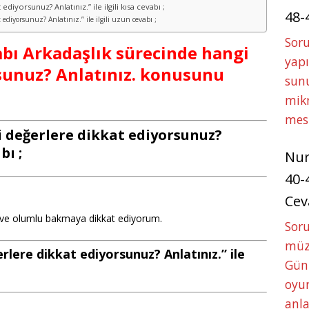
diyorsunuz? Anlatınız.” ile ilgili kısa cevabı ;
48-
ediyorsunuz? Anlatınız.” ile ilgili uzun cevabı ;
Soru
itabı Arkadaşlık sürecinde hangi
yapı
sunuz? Anlatınız. konusunu
sunu
mikr
mes
 değerlere dikkat ediyorsunuz?
bı ;
Nu
40-
Cev
ğe ve olumlu bakmaya dikkat ediyorum.
Sor
müze
rlere dikkat ediyorsunuz? Anlatınız.” ile
Gün
oyun
anla