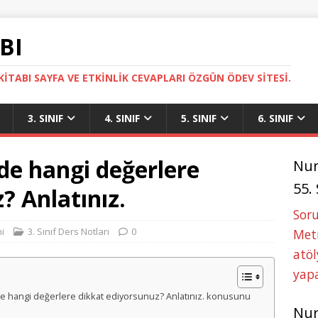
BI
ITABI SAYFA VE ETKINLIK CEVAPLARI ÖZGÜN ÖDEV SITESI.
3. SINIF
4. SINIF
5. SINIF
6. SINIF
de hangi değerlere
Nu
55.
? Anlatınız.
Soru
i
3. Sınıf Ders Notları
0
Metn
atöl
yapa
cinde hangi değerlere dikkat ediyorsunuz? Anlatınız. konusunu
Nu