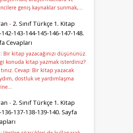
ncilere geniş kaynaklar sunmak,…
ran
-
2. Sınıf Türkçe 1. Kitap
-142-143-144-145-146-147-148.
fa Cevapları
: Bir kitap yazacağınızı düşününüz.
i konuda kitap yazmak isterdiniz?
tınız. Cevap: Bir kitap yazacak
aydım, dostluk ve yardımlaşma
rine…
ran
-
2. Sınıf Türkçe 1. Kitap
-136-137-138-139-140. Sayfa
apları
: Verilen sözcükleri de kullanarak