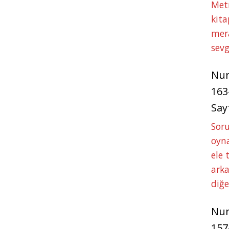
Met
kita
mer
sevg
Nu
163
Say
Soru
oyna
ele 
arka
diğ
Nu
157