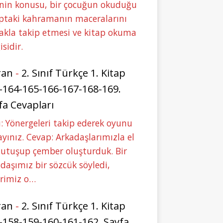
nin konusu, bir çocuğun okuduğu
ptaki kahramanın maceralarını
akla takip etmesi ve kitap okuma
isidir.
ran
-
2. Sınıf Türkçe 1. Kitap
-164-165-166-167-168-169.
fa Cevapları
: Yönergeleri takip ederek oyunu
yınız. Cevap: Arkadaşlarımızla el
tutuşup çember oluşturduk. Bir
daşımız bir sözcük söyledi,
erimiz o…
ran
-
2. Sınıf Türkçe 1. Kitap
-158-159-160-161-162. Sayfa