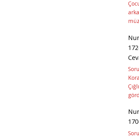
Çoc
arka
müz
Nu
172
Cev
Soru
Kora
Çığl
görd
Nu
170
Soru