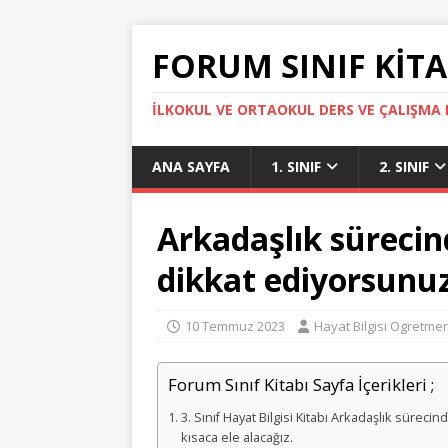
FORUM SINIF KITA
İLKOKUL VE ORTAOKUL DERS VE ÇALIŞMA K
ANA SAYFA
1. SINIF
2. SINIF
Arkadaşlık sürecin
dikkat ediyorsunuz
10 Temmuz 2023
Hayat Bilgisi Ogretmen
Forum Sınıf Kitabı Sayfa İçerikleri ;
3. Sınıf Hayat Bilgisi Kitabı Arkadaşlık süre
kısaca ele alacağız.