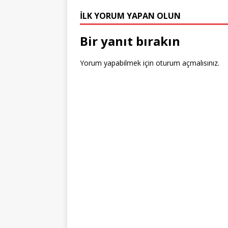
e
e
b
r
dI
r
r
st
o
n
İLK YORUM YAPAN OLUN
o
Bir yanıt bırakın
k
Yorum yapabilmek için
oturum açmalısınız
.