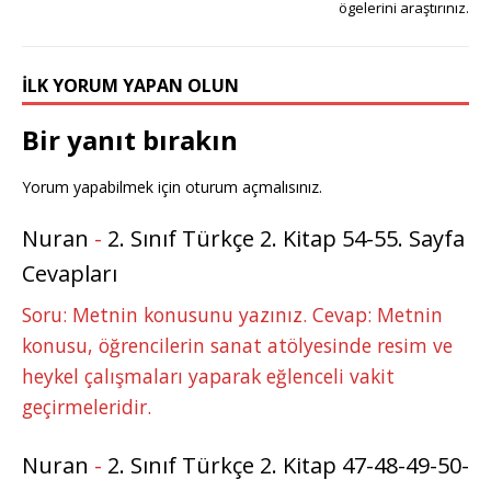
o
p
e
ögelerini araştırınız.
k
r
İLK YORUM YAPAN OLUN
Bir yanıt bırakın
Yorum yapabilmek için
oturum açmalısınız
.
Nuran
-
2. Sınıf Türkçe 2. Kitap 54-55. Sayfa
Cevapları
Soru: Metnin konusunu yazınız. Cevap: Metnin
konusu, öğrencilerin sanat atölyesinde resim ve
heykel çalışmaları yaparak eğlenceli vakit
geçirmeleridir.
Nuran
-
2. Sınıf Türkçe 2. Kitap 47-48-49-50-