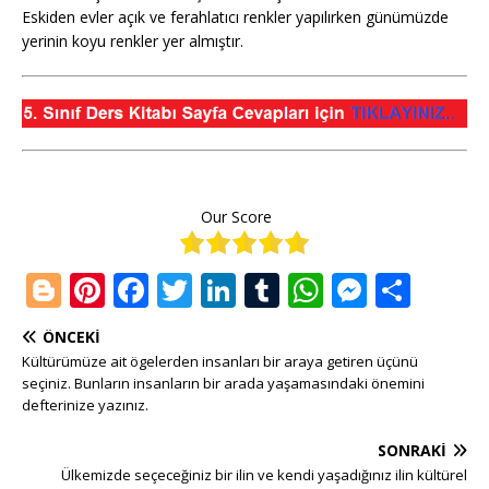
Eskiden evler açık ve ferahlatıcı renkler yapılırken günümüzde
yerinin koyu renkler yer almıştır.
Our Score
Bl
Pi
F
T
Li
T
W
M
S
o
n
a
w
n
u
h
e
h
ÖNCEKI
g
te
c
it
k
m
at
ss
ar
Kültürümüze ait ögelerden insanları bir araya getiren üçünü
g
r
e
te
e
bl
s
e
e
seçiniz. Bunların insanların bir arada yaşamasındaki önemini
defterinize yazınız.
e
e
b
r
dI
r
A
n
SONRAKI
r
st
o
n
p
g
Ülkemizde seçeceğiniz bir ilin ve kendi yaşadığınız ilin kültürel