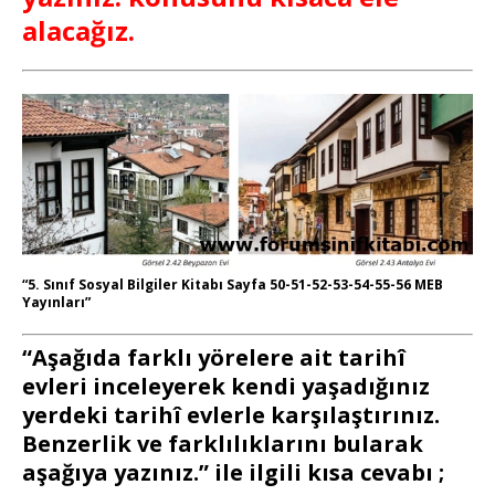
alacağız.
“5. Sınıf Sosyal Bilgiler Kitabı Sayfa 50-51-52-53-54-55-56 MEB
Yayınları”
“Aşağıda farklı yörelere ait tarihî
evleri inceleyerek kendi yaşadığınız
yerdeki tarihî evlerle karşılaştırınız.
Benzerlik ve farklılıklarını bularak
aşağıya yazınız.” ile ilgili kısa cevabı ;