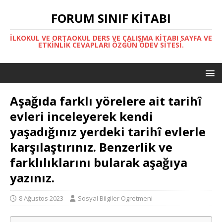
FORUM SINIF KITABI
İLKOKUL VE ORTAOKUL DERS VE ÇALIŞMA KITABI SAYFA VE
ETKINLIK CEVAPLARI ÖZGÜN ÖDEV SITESI.
Aşağıda farklı yörelere ait tarihî
evleri inceleyerek kendi
yaşadığınız yerdeki tarihî evlerle
karşılaştırınız. Benzerlik ve
farklılıklarını bularak aşağıya
yazınız.
8 Ağustos 2023
Sosyal Bilgiler Ogretmeni