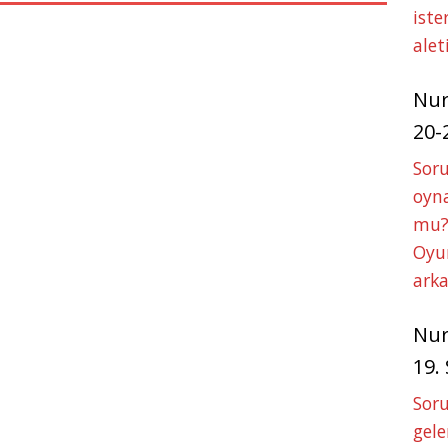
p
e
iste
r
alet
Nu
20-
Soru
oyna
mu?
Oyun
arka
Nu
19.
Soru
gele