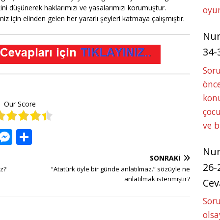
ğini düşünerek haklarımızı ve yasalarımızı korumuştur.
oyun
 için elinden gelen her yararlı şeyleri katmaya çalışmıştır.
Nu
34-
Sor
önce
konu
Our Score
çocu
ve 
W
M
S
h
e
h
Nu
SONRAKI
at
ss
ar
26-
uz?
“Atatürk öyle bir günde anlatılmaz.” sözüyle ne
s
e
e
anlatılmak istenmiştir?
Cev
A
n
Soru
p
g
olsa