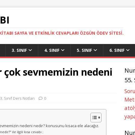
BI
ITABI SAYFA VE ETKINLIK CEVAPLARI ÖZGÜN ÖDEV SITESI.
3. SINIF
4. SINIF
5. SINIF
6. SINIF
r çok sevmemizin nedeni
Nu
55.
Soru
3. Sınıf Ders Notları
0
Metn
atöl
yapa
k sevmemizin nedeni nedir? konusunu kısaca ele alacağız.
Nu
r?” ile ilgili kısa cevabı ;