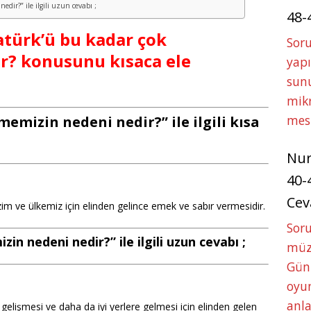
dir?” ile ilgili uzun cevabı ;
48-
tatürk’ü bu kadar çok
Soru
r? konusunu kısaca ele
yapı
sunu
mikr
mes
emizin nedeni nedir?” ile ilgili kısa
Nu
40-
Cev
im ve ülkemiz için elinden gelince emek ve sabır vermesidir.
Sor
n nedeni nedir?” ile ilgili uzun cevabı ;
müze
Gün
oyun
anla
gelişmesi ve daha da iyi yerlere gelmesi için elinden gelen