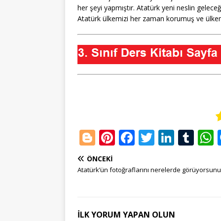
her şeyi yapmıştır. Atatürk yeni neslin gelece
Atatürk ülkemizi her zaman korumuş ve ülkemiz
Bl
Pi
F
T
Li
T
o
n
a
w
n
u
ÖNCEKI
g
te
c
it
k
m
Atatürk’ün fotoğraflarını nerelerde görüyorsun
g
r
e
te
e
bl
e
e
b
r
dI
r
r
st
o
n
İLK YORUM YAPAN OLUN