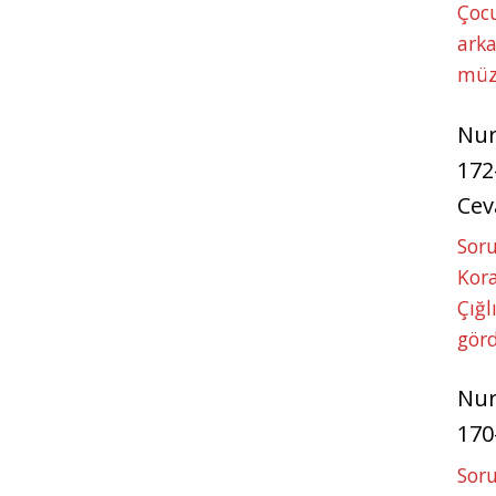
Çoc
arka
müz
Nu
172
Cev
Soru
Kora
Çığl
görd
Nu
170
Soru