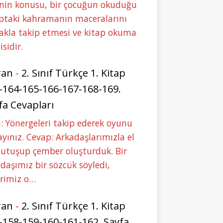
nin konusu, bir çocuğun okuduğu
ptaki kahramanın maceralarını
akla takip etmesi ve kitap okuma
isidir.
ran
-
2. Sınıf Türkçe 1. Kitap
-164-165-166-167-168-169.
fa Cevapları
: Yönergeleri takip ederek oyunu
yınız. Cevap: Arkadaşlarımızla el
tutuşup çember oluşturduk. Bir
daşımız bir sözcük söyledi,
erimiz o…
ran
-
2. Sınıf Türkçe 1. Kitap
-158-159-160-161-162. Sayfa