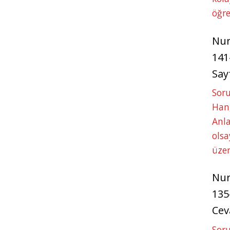
öğre
Nu
141
Say
Soru
Hang
Anla
ols
üze
Nu
135
Cev
Soru