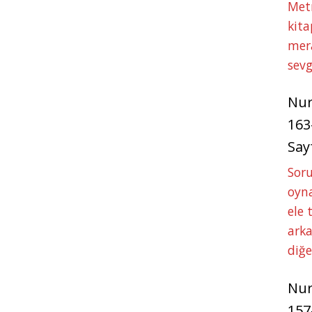
Met
kita
mer
sevg
Nu
163
Say
Soru
oyna
ele 
arka
diğ
Nu
157