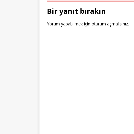
o
Bir yanıt bırakın
k
Yorum yapabilmek için
oturum açmalısınız
.