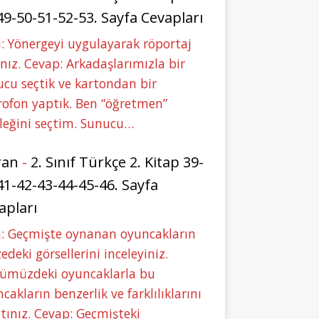
49-50-51-52-53. Sayfa Cevapları
: Yönergeyi uygulayarak röportaj
nız. Cevap: Arkadaşlarımızla bir
cu seçtik ve kartondan bir
ofon yaptık. Ben “öğretmen”
leğini seçtim. Sunucu…
ran
-
2. Sınıf Türkçe 2. Kitap 39-
41-42-43-44-45-46. Sayfa
apları
u: Geçmişte oynanan oyuncakların
deki görsellerini inceleyiniz.
ümüzdeki oyuncaklarla bu
cakların benzerlik ve farklılıklarını
tınız. Cevap: Geçmişteki