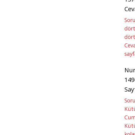
Cev
Soru
dört
dört
Ceva
sayf
Nu
149
Say
Soru
Kütü
Cum
Kütü
kola