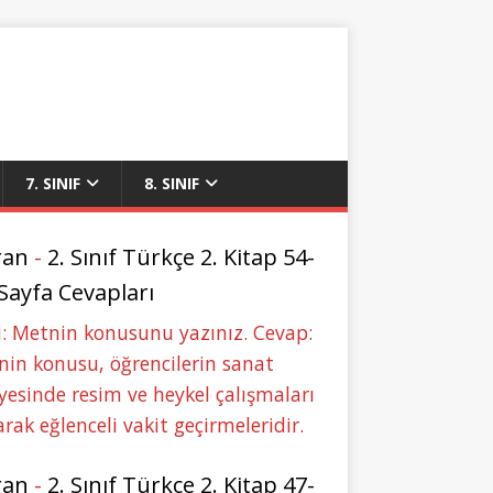
7. SINIF
8. SINIF
ran
-
2. Sınıf Türkçe 2. Kitap 54-
 Sayfa Cevapları
: Metnin konusunu yazınız. Cevap:
in konusu, öğrencilerin sanat
yesinde resim ve heykel çalışmaları
rak eğlenceli vakit geçirmeleridir.
ran
-
2. Sınıf Türkçe 2. Kitap 47-