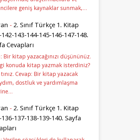
ncilere geniş kaynaklar sunmak,…
ran
-
2. Sınıf Türkçe 1. Kitap
-142-143-144-145-146-147-148.
fa Cevapları
: Bir kitap yazacağınızı düşününüz.
i konuda kitap yazmak isterdiniz?
tınız. Cevap: Bir kitap yazacak
aydım, dostluk ve yardımlaşma
rine…
ran
-
2. Sınıf Türkçe 1. Kitap
-136-137-138-139-140. Sayfa
apları
: Verilen sözcükleri de kullanarak