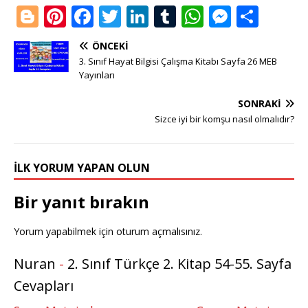
Bl
Pi
F
T
Li
T
W
M
S
o
n
a
w
n
u
h
e
h
ÖNCEKI
g
te
c
it
k
m
at
ss
ar
3. Sınıf Hayat Bilgisi Çalışma Kitabı Sayfa 26 MEB
g
r
e
te
e
bl
s
e
e
Yayınları
e
e
b
r
dI
r
A
n
SONRAKI
r
st
o
n
p
g
Sizce iyi bir komşu nasıl olmalıdır?
o
p
e
k
r
İLK YORUM YAPAN OLUN
Bir yanıt bırakın
Yorum yapabilmek için
oturum açmalısınız
.
Nuran
-
2. Sınıf Türkçe 2. Kitap 54-55. Sayfa
Cevapları