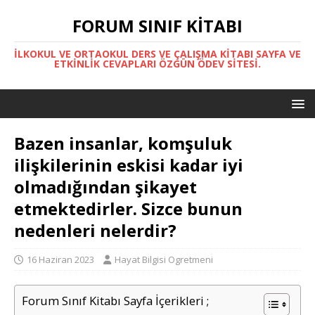
FORUM SINIF KITABI
İLKOKUL VE ORTAOKUL DERS VE ÇALIŞMA KITABI SAYFA VE
ETKINLIK CEVAPLARI ÖZGÜN ÖDEV SITESI.
Bazen insanlar, komşuluk
ilişkilerinin eskisi kadar iyi
olmadığından şikayet
etmektedirler. Sizce bunun
nedenleri nelerdir?
16 Haziran 2023
Hayat Bilgisi Ogretmeni
Forum Sınıf Kitabı Sayfa İçerikleri ;