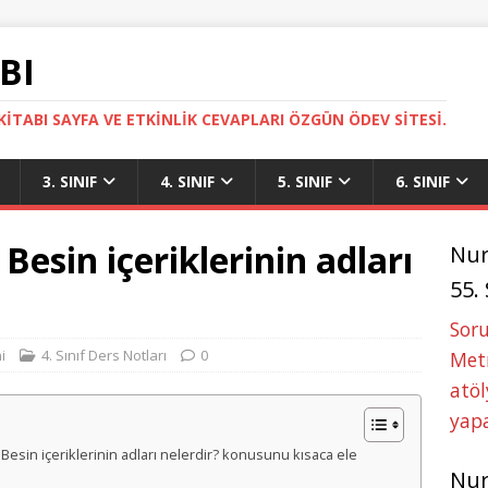
BI
ITABI SAYFA VE ETKINLIK CEVAPLARI ÖZGÜN ÖDEV SITESI.
3. SINIF
4. SINIF
5. SINIF
6. SINIF
 Besin içeriklerinin adları
Nu
55.
Soru
i
4. Sınıf Ders Notları
0
Metn
atöl
yapa
r? Besin içeriklerinin adları nelerdir? konusunu kısaca ele
Nu