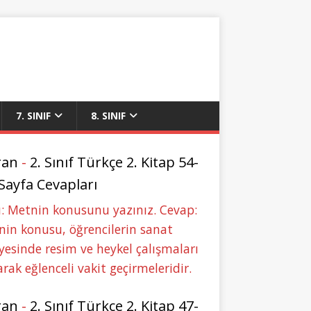
7. SINIF
8. SINIF
ran
-
2. Sınıf Türkçe 2. Kitap 54-
 Sayfa Cevapları
: Metnin konusunu yazınız. Cevap:
in konusu, öğrencilerin sanat
yesinde resim ve heykel çalışmaları
rak eğlenceli vakit geçirmeleridir.
ran
-
2. Sınıf Türkçe 2. Kitap 47-