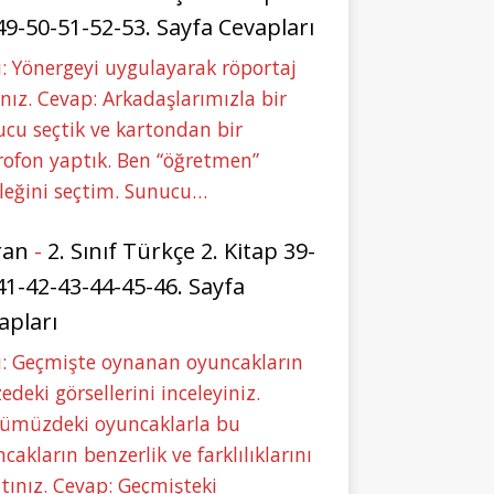
49-50-51-52-53. Sayfa Cevapları
: Yönergeyi uygulayarak röportaj
nız. Cevap: Arkadaşlarımızla bir
cu seçtik ve kartondan bir
ofon yaptık. Ben “öğretmen”
leğini seçtim. Sunucu…
ran
-
2. Sınıf Türkçe 2. Kitap 39-
41-42-43-44-45-46. Sayfa
apları
u: Geçmişte oynanan oyuncakların
deki görsellerini inceleyiniz.
ümüzdeki oyuncaklarla bu
cakların benzerlik ve farklılıklarını
tınız. Cevap: Geçmişteki