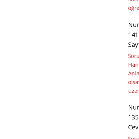
öğre
Nu
141
Say
Soru
Hang
Anla
ols
üze
Nu
135
Cev
Soru