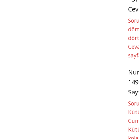
Cev
Soru
dört
dört
Ceva
sayf
Nu
149
Say
Soru
Kütü
Cum
Kütü
kola