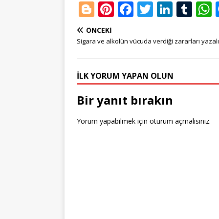
Bl
Pi
F
T
Li
T
o
n
a
w
n
u
ÖNCEKI
g
te
c
it
k
m
Sigara ve alkolün vücuda verdiği zararları yazal
g
r
e
te
e
bl
e
e
b
r
dI
r
İLK YORUM YAPAN OLUN
r
st
o
n
Bir yanıt bırakın
o
k
Yorum yapabilmek için
oturum açmalısınız
.