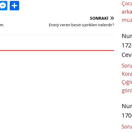
W
M
S
Çoc
arka
h
e
h
SONRAKI
müz
at
ss
ar
ım.
Enerji veren besin içerikleri nelerdir?
s
e
e
Nu
A
n
172
p
g
Cev
p
e
Soru
r
Kora
Çığl
görd
Nu
170
Soru