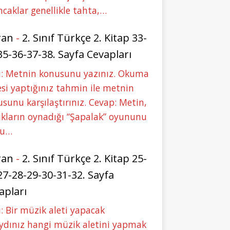
caklar genellikle tahta,…
ran
-
2. Sınıf Türkçe 2. Kitap 33-
35-36-37-38. Sayfa Cevapları
u: Metnin konusunu yazınız. Okuma
si yaptığınız tahmin ile metnin
sunu karşılaştırınız. Cevap: Metin,
kların oynadığı “Şapalak” oyununu
bu…
ran
-
2. Sınıf Türkçe 2. Kitap 25-
27-28-29-30-31-32. Sayfa
apları
: Bir müzik aleti yapacak
ydınız hangi müzik aletini yapmak