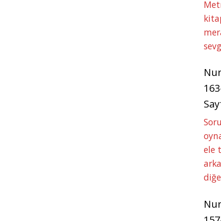
Met
kita
mer
sevg
Nu
163
Say
Soru
oyna
ele 
arka
diğ
Nu
157