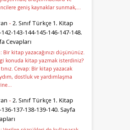
ncilere geniş kaynaklar sunmak,…
ran
-
2. Sınıf Türkçe 1. Kitap
-142-143-144-145-146-147-148.
fa Cevapları
: Bir kitap yazacağınızı düşününüz.
i konuda kitap yazmak isterdiniz?
tınız. Cevap: Bir kitap yazacak
aydım, dostluk ve yardımlaşma
rine…
ran
-
2. Sınıf Türkçe 1. Kitap
-136-137-138-139-140. Sayfa
apları
: Verilen sözcükleri de kullanarak