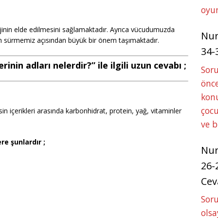
oyun
inin elde edilmesini sağlamaktadır. Ayrıca vücudumuzda
Nu
şam sürmemiz açısından büyük bir önem taşımaktadır.
34-
rinin adları nelerdir?” ile ilgili uzun cevabı ;
Sor
önce
konu
çocu
Besin içerikleri arasında karbonhidrat, protein, yağ, vitaminler
ve 
e şunlardır ;
Nu
26-
Cev
Soru
olsa