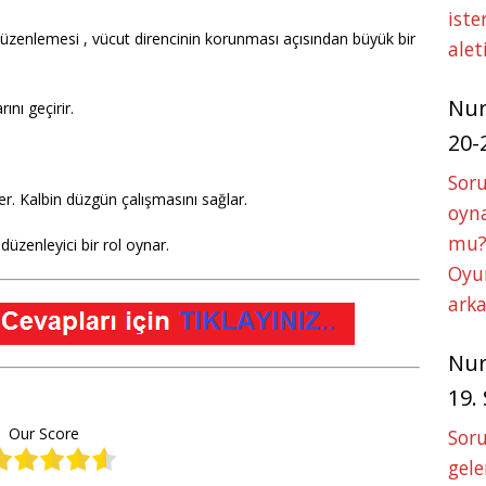
iste
 düzenlemesi , vücut direncinin korunması açısından büyük bir
alet
Nu
ını geçirir.
20-
Soru
er. Kalbin düzgün çalışmasını sağlar.
oyna
mu?
düzenleyici bir rol oynar.
Oyun
arka
Nu
19.
Our Score
Soru
gele