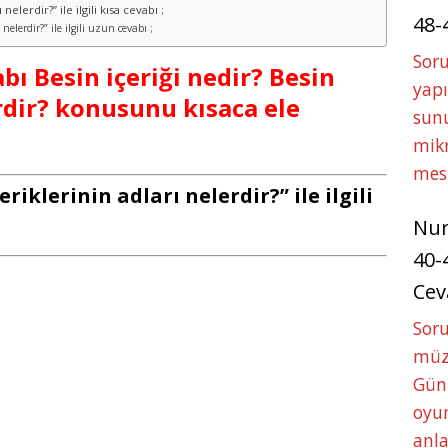
nelerdir?” ile ilgili kısa cevabı ;
48-
 nelerdir?” ile ilgili uzun cevabı ;
Soru
abı Besin içeriği nedir? Besin
yapı
erdir? konusunu kısaca ele
sunu
mikr
mes
eriklerinin adları nelerdir?” ile ilgili
Nu
40-
Cev
Sor
müze
Gün
oyun
anla