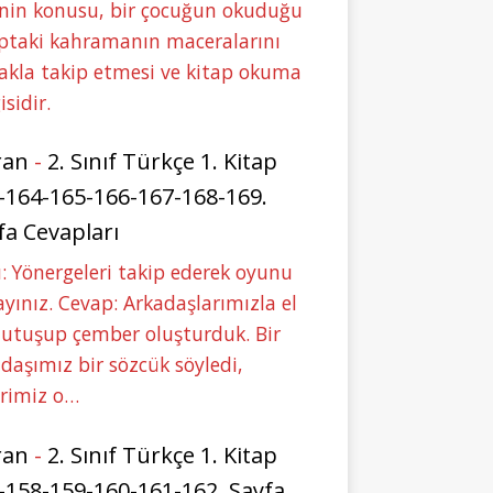
nin konusu, bir çocuğun okuduğu
ptaki kahramanın maceralarını
akla takip etmesi ve kitap okuma
isidir.
ran
-
2. Sınıf Türkçe 1. Kitap
-164-165-166-167-168-169.
fa Cevapları
: Yönergeleri takip ederek oyunu
yınız. Cevap: Arkadaşlarımızla el
tutuşup çember oluşturduk. Bir
daşımız bir sözcük söyledi,
erimiz o…
ran
-
2. Sınıf Türkçe 1. Kitap
-158-159-160-161-162. Sayfa