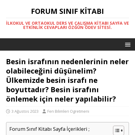
FORUM SINIF KITABI
İLKOKUL VE ORTAOKUL DERS VE ÇALIŞMA KITABI SAYFA VE
ETKINLIK CEVAPLARI ÖZGÜN ÖDEV SITESI.
Besin israfının nedenlerinin neler
olabileceğini düşünelim?
Ülkemizde besin israfı ne
boyuttadır? Besin israfını
önlemek için neler yapılabilir?
3 Ağustos 2023
Fen Bilimleri Ogretmeni
Forum Sınıf Kitabı Sayfa İçerikleri ;