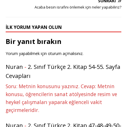
e
e
b
r
dI
r
A
n
SONRAKI
r
st
o
n
p
g
Acaba besin israfını önlemek için neler yapabiliriz?
o
p
e
k
r
İLK YORUM YAPAN OLUN
Bir yanıt bırakın
Yorum yapabilmek için
oturum açmalısınız
.
Nuran
-
2. Sınıf Türkçe 2. Kitap 54-55. Sayfa
Cevapları
Soru: Metnin konusunu yazınız. Cevap: Metnin
konusu, öğrencilerin sanat atölyesinde resim ve
heykel çalışmaları yaparak eğlenceli vakit
geçirmeleridir.
Nuran
-
2. Sınıf Türkçe 2. Kitap 47-48-49-50-