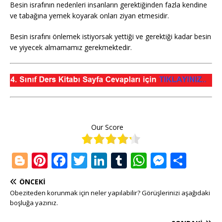
Besin israfının nedenleri insanların gerektiğinden fazla kendine
ve tabağına yemek koyarak onları ziyan etmesidir.
Besin israfını önlemek istiyorsak yettiği ve gerektiği kadar besin
ve yiyecek almamamız gerekmektedir.
Our Score
Bl
Pi
F
T
Li
T
W
M
S
o
n
a
w
n
u
h
e
h
ÖNCEKI
g
te
c
it
k
m
at
ss
ar
Obeziteden korunmak için neler yapılabilir? Görüşlerinizi aşağıdaki
g
r
e
te
e
bl
s
e
e
boşluğa yazınız.